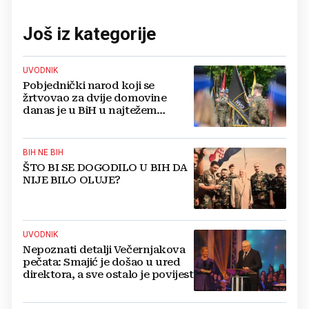
Još iz kategorije
UVODNIK
Pobjednički narod koji se
žrtvovao za dvije domovine
danas je u BiH u najtežem
položaju
BIH NE BIH
ŠTO BI SE DOGODILO U BIH DA
NIJE BILO OLUJE?
UVODNIK
Nepoznati detalji Večernjakova
pečata: Smajić je došao u ured
direktora, a sve ostalo je povijest