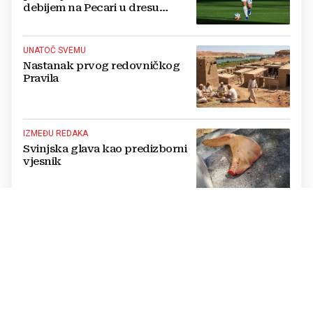
debijem na Pecari u dresu
mostarskih Plemića!
UNATOČ SVEMU
Nastanak prvog redovničkog
Pravila
IZMEĐU REDAKA
Svinjska glava kao predizborni
vjesnik
BIH, NE BIH
Hrvatski sabor danas na ispitu
odgovornosti prema Hrvatima u
BiH
HERC ISKRICE