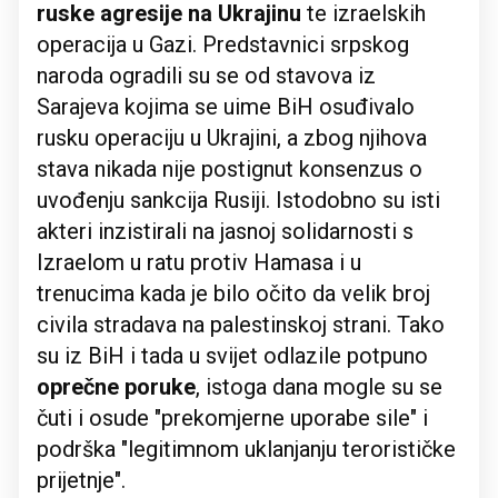
ruske agresije na Ukrajinu
te izraelskih
operacija u Gazi. Predstavnici srpskog
naroda ogradili su se od stavova iz
Sarajeva kojima se uime BiH osuđivalo
rusku operaciju u Ukrajini, a zbog njihova
stava nikada nije postignut konsenzus o
uvođenju sankcija Rusiji. Istodobno su isti
akteri inzistirali na jasnoj solidarnosti s
Izraelom u ratu protiv Hamasa i u
trenucima kada je bilo očito da velik broj
civila stradava na palestinskoj strani. Tako
su iz BiH i tada u svijet odlazile potpuno
oprečne poruke
, istoga dana mogle su se
čuti i osude "prekomjerne uporabe sile" i
podrška "legitimnom uklanjanju terorističke
prijetnje".