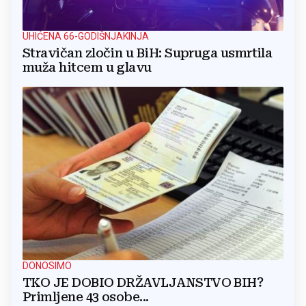
UHIĆENA 66-GODIŠNJAKINJA
Stravičan zločin u BiH: Supruga usmrtila
muža hitcem u glavu
DONOSIMO
TKO JE DOBIO DRŽAVLJANSTVO BIH?
Primljene 43 osobe...