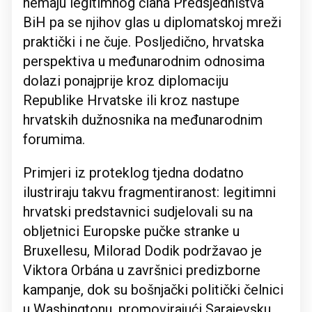
nemaju legitimnog člana Predsjedništva
BiH pa se njihov glas u diplomatskoj mreži
praktički i ne čuje. Posljedično, hrvatska
perspektiva u međunarodnim odnosima
dolazi ponajprije kroz diplomaciju
Republike Hrvatske ili kroz nastupe
hrvatskih dužnosnika na međunarodnim
forumima.
Primjeri iz proteklog tjedna dodatno
ilustriraju takvu fragmentiranost: legitimni
hrvatski predstavnici sudjelovali su na
obljetnici Europske pučke stranke u
Bruxellesu, Milorad Dodik podržavao je
Viktora Orbána u završnici predizborne
kampanje, dok su bošnjački politički čelnici
u Washingtonu, promovirajući Sarajevsku