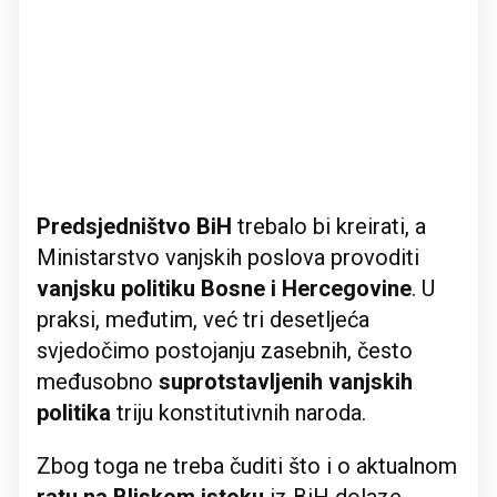
Predsjedništvo BiH
trebalo bi kreirati, a
Ministarstvo vanjskih poslova provoditi
vanjsku politiku Bosne i Hercegovine
. U
praksi, međutim, već tri desetljeća
svjedočimo postojanju zasebnih, često
međusobno
suprotstavljenih vanjskih
politika
triju konstitutivnih naroda.
Zbog toga ne treba čuditi što i o aktualnom
ratu na Bliskom istoku
iz BiH dolaze