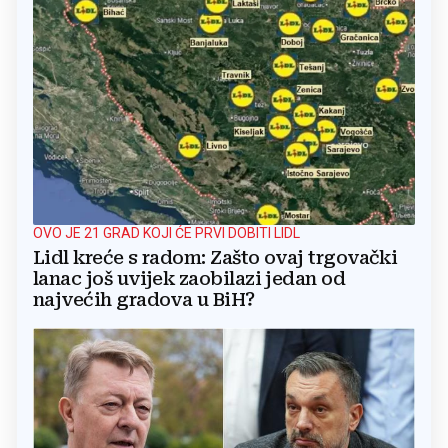
OVO JE 21 GRAD KOJI ĆE PRVI DOBITI LIDL
Lidl kreće s radom: Zašto ovaj trgovački
lanac još uvijek zaobilazi jedan od
najvećih gradova u BiH?