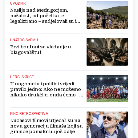
UVODNIK
Nasilje nad Međugorjem,
nažalost, od početka je
legalizirano – sudjelovali su i
hercegovački biskupi
UNATOČ SVEMU
Prvi bontoni za vladanje u
blagovalištu!
HERC ISKRICE
U nogometu i politici vrijedi
pravilo jedno: Ako ne možemo
nikako drukčije, onda ćemo –
pošteno!
KINO RETROSPEKTIVA
Lucasovi filmovi utjecali su na
novu generaciju filmaša koji su
granice pomaknuli još dalje