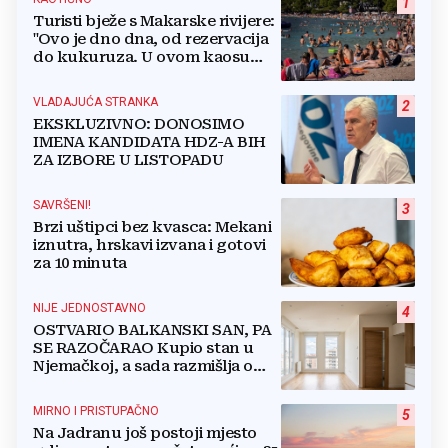
1
Turisti bježe s Makarske rivijere:
"Ovo je dno dna, od rezervacija
do kukuruza. U ovom kaosu
ostajem dan i bježim"
VLADAJUĆA STRANKA
2
EKSKLUZIVNO: DONOSIMO
IMENA KANDIDATA HDZ-A BIH
ZA IZBORE U LISTOPADU
SAVRŠENI!
3
Brzi uštipci bez kvasca: Mekani
iznutra, hrskavi izvana i gotovi
za 10 minuta
NIJE JEDNOSTAVNO
4
OSTVARIO BALKANSKI SAN, PA
SE RAZOČARAO Kupio stan u
Njemačkoj, a sada razmišlja o
povratku
MIRNO I PRISTUPAČNO
5
Na Jadranu još postoji mjesto