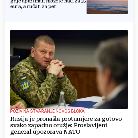
gdje apartman možete naći za 35
eura, a ručati za pet
POZIV NA STVARANJE NOVOG BLOKA
Rusija je pronašla protumjere za gotovo
svako zapadno oružje: Proslavljeni
general upozorava NATO