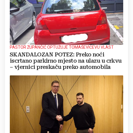
PASTOR ŽUPANČIĆ OPTUŽUJE TOMAŠEVIĆEVU VLAST
SKANDALOZAN POTEZ: Preko noći
iscrtano parkirno mjesto na ulazu u crkvu
– vjernici preskaču preko automobila