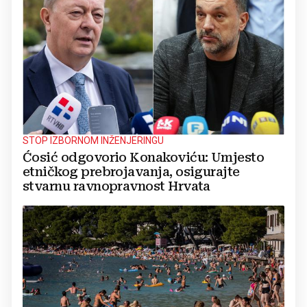
STOP IZBORNOM INŽENJERINGU
Ćosić odgovorio Konakoviću: Umjesto
etničkog prebrojavanja, osigurajte
stvarnu ravnopravnost Hrvata