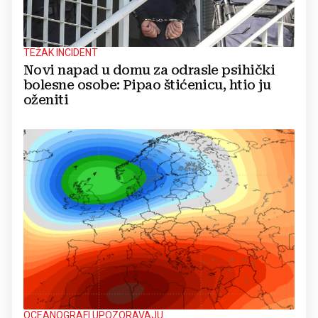
TEŽAK INCIDENT
Novi napad u domu za odrasle psihički
bolesne osobe: Pipao štićenicu, htio ju
oženiti
OCEANOGRAFI UPOZORAVAJU