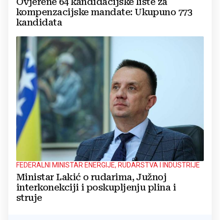
Ovjerene 64 kandidacijske liste za
kompenzacijske mandate: Ukupuno 773
kandidata
FEDERALNI MINISTAR ENERGIJE, RUDARSTVA I INDUSTRIJE
Ministar Lakić o rudarima, Južnoj
interkonekciji i poskupljenju plina i
struje