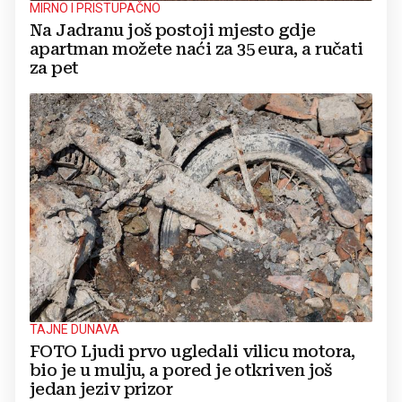
MIRNO I PRISTUPAČNO
Na Jadranu još postoji mjesto gdje
apartman možete naći za 35 eura, a ručati
za pet
TAJNE DUNAVA
FOTO Ljudi prvo ugledali vilicu motora,
bio je u mulju, a pored je otkriven još
jedan jeziv prizor