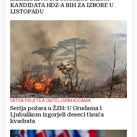
KANDIDATA HDZ-A BIH ZA IZBORE U
LISTOPADU
VATRA PRIJETILA OBITELJSKIM KUĆAMA
Serija požara u ŽZH: U Grudama i
Ljubuškom izgorjeli deseci tisuća
kvadrata