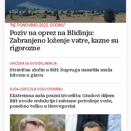
"NE PONOVIMO 2022. GODINU"
Poziv na oprez na Blidinju:
Zabranjeno loženje vatre, kazne su
rigorozne
UHIĆENA 66-GODIŠNJAKINJA
Stravičan zločin u BiH: Supruga usmrtila muža
hitcem u glavu
SUŠA UGROZILA VODOOPSKRBU
Ekstremna suša prazni izvorišta: Gradovi diljem
BiH uvode redukcije i zabrane potrošnje vode,
posebno teško u Hercegovini