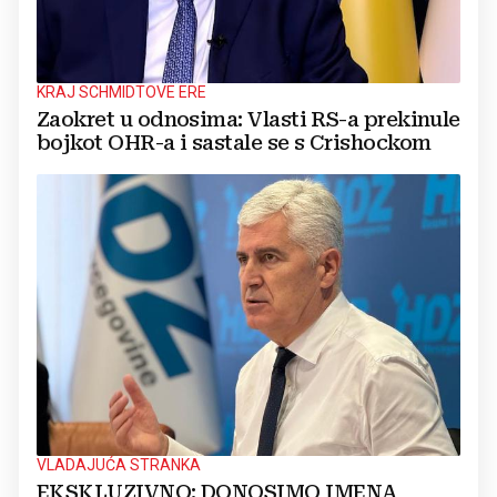
KRAJ SCHMIDTOVE ERE
Zaokret u odnosima: Vlasti RS-a prekinule
bojkot OHR-a i sastale se s Crishockom
VLADAJUĆA STRANKA
EKSKLUZIVNO: DONOSIMO IMENA