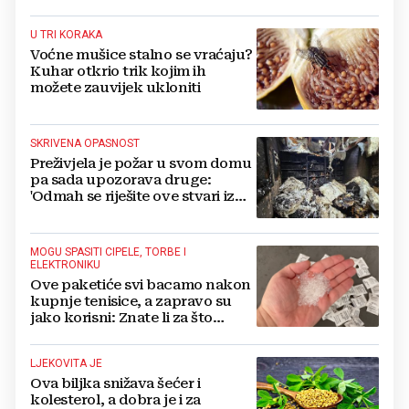
U TRI KORAKA
Voćne mušice stalno se vraćaju?
Kuhar otkrio trik kojim ih
možete zauvijek ukloniti
SKRIVENA OPASNOST
Preživjela je požar u svom domu
pa sada upozorava druge:
'Odmah se riješite ove stvari iz
svoje kuće'
MOGU SPASITI CIPELE, TORBE I
ELEKTRONIKU
Ove paketiće svi bacamo nakon
kupnje tenisice, a zapravo su
jako korisni: Znate li za što
služe?
LJEKOVITA JE
Ova biljka snižava šećer i
kolesterol, a dobra je i za