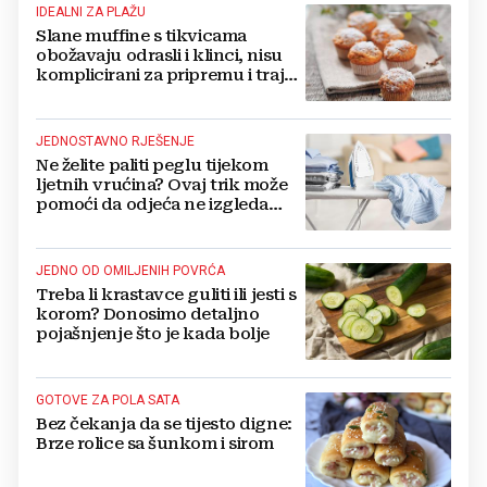
IDEALNI ZA PLAŽU
Slane muffine s tikvicama
obožavaju odrasli i klinci, nisu
komplicirani za pripremu i traju
danima
JEDNOSTAVNO RJEŠENJE
Ne želite paliti peglu tijekom
ljetnih vrućina? Ovaj trik može
pomoći da odjeća ne izgleda
zgužvano
JEDNO OD OMILJENIH POVRĆA
Treba li krastavce guliti ili jesti s
korom? Donosimo detaljno
pojašnjenje što je kada bolje
GOTOVE ZA POLA SATA
Bez čekanja da se tijesto digne:
Brze rolice sa šunkom i sirom