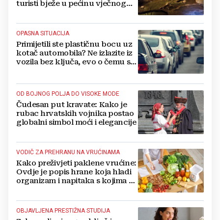
turisti bježe u pećinu vječnog
hlada
OPASNA SITUACIJA
Primijetili ste plastičnu bocu uz
kotač automobila? Ne izlazite iz
vozila bez ključa, evo o čemu se
radi
OD BOJNOG POLJA DO VISOKE MODE
Čudesan put kravate: Kako je
rubac hrvatskih vojnika postao
globalni simbol moći i elegancije
VODIČ ZA PREHRANU NA VRUĆINAMA
Kako preživjeti paklene vrućine:
Ovdje je popis hrane koja hladi
organizam i napitaka s kojima si
činite 'medvjeđu uslugu'
OBJAVLJENA PRESTIŽNA STUDIJA