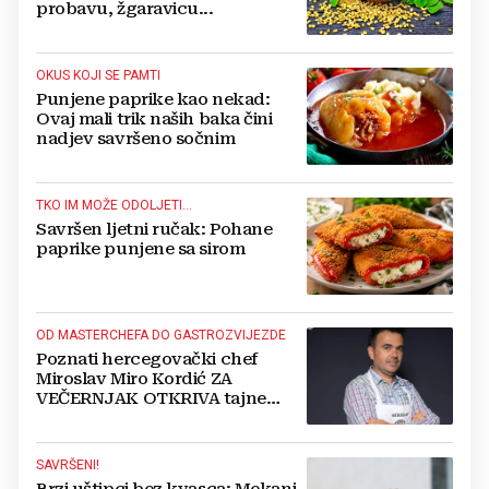
probavu, žgaravicu...
OKUS KOJI SE PAMTI
Punjene paprike kao nekad:
Ovaj mali trik naših baka čini
nadjev savršeno sočnim
TKO IM MOŽE ODOLJETI...
Savršen ljetni ručak: Pohane
paprike punjene sa sirom
OD MASTERCHEFA DO GASTROZVIJEZDE
Poznati hercegovački chef
Miroslav Miro Kordić ZA
VEČERNJAK OTKRIVA tajne
kulinarstva, nepoznate detalje iz
djetinjstva, životne ciljeve...
SAVRŠENI!