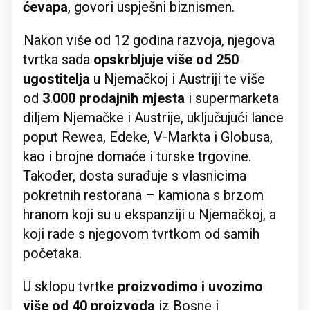
ćevapa
, govori uspješni biznismen.
Nakon više od 12 godina razvoja, njegova
tvrtka sada
opskrbljuje više od 250
ugostitelja
u Njemačkoj i Austriji te više
od
3
.
000 prodajnih mjesta
i supermarketa
diljem Njemačke i Austrije, uključujući lance
poput Rewea, Edeke, V-Markta i Globusa,
kao i brojne domaće i turske trgovine.
Također, dosta surađuje s vlasnicima
pokretnih restorana – kamiona s brzom
hranom koji su u ekspanziji u Njemačkoj, a
koji rade s njegovom tvrtkom od samih
početaka.
U sklopu tvrtke
proizvodimo i uvozimo
više od 40 proizvoda
iz Bosne i