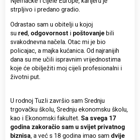
Njemačke i cijele Europe, karijeru je
strpljivo i predano gradio.
Odrastao sam u obitelji u kojoj
su
red
,
odgovornost
i
poštovanje
bili
svakodnevna načela. Otac mi je bio
policajac, a majka kućanica. Od najranijih
dana su me učili ispravnim vrijednostima
koje će obilježiti moj cijeli profesionalni i
životni put.
U rodnoj Tuzli završio sam Srednju
trgovačku školu, Srednju ekonomsku školu,
kao i Ekonomski fakultet.
Sa svega 17
godina zakoračio sam u svijet privatnog
biznisa
, a već s 18 godina imao sam
dvije