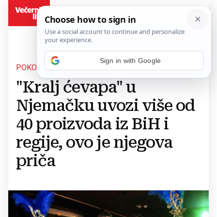
BiH
POKORIO MÜNCHEN
"Kralj ćevapa" u
Njemačku uvozi više od
40 proizvoda iz BiH i
regije, ovo je njegova
priča