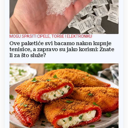
MOGU SPASITI CIPELE, TORBE I ELEKTRONIKU
Ove paketiće svi bacamo nakon kupnje
tenisice, a zapravo su jako korisni: Znate
li za što služe?