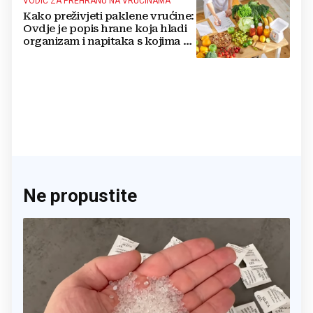
VODIČ ZA PREHRANU NA VRUĆINAMA
Kako preživjeti paklene vrućine:
Ovdje je popis hrane koja hladi
organizam i napitaka s kojima si
činite 'medvjeđu uslugu'
Ne propustite