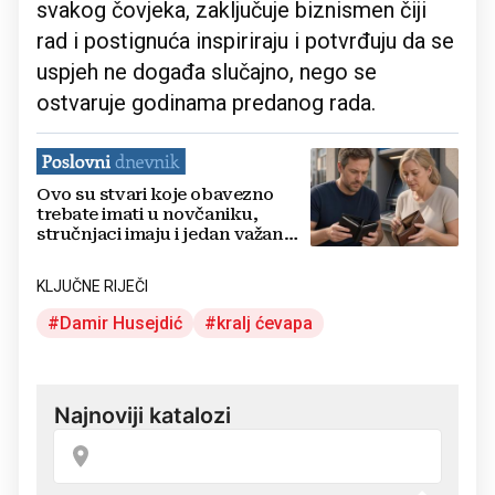
svakog čovjeka, zaključuje biznismen čiji
rad i postignuća inspiriraju i potvrđuju da se
uspjeh ne događa slučajno, nego se
ostvaruje godinama predanog rada.
Ovo su stvari koje obavezno
trebate imati u novčaniku,
stručnjaci imaju i jedan važan
savjet
KLJUČNE RIJEČI
Damir Husejdić
kralj ćevapa