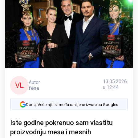
13.05.2026.
Autor
VL
u 12:44
fena
Dodaj Večernji list među omiljene izvore na Googleu
Iste godine pokrenuo sam vlastitu
proizvodnju mesa i mesnih