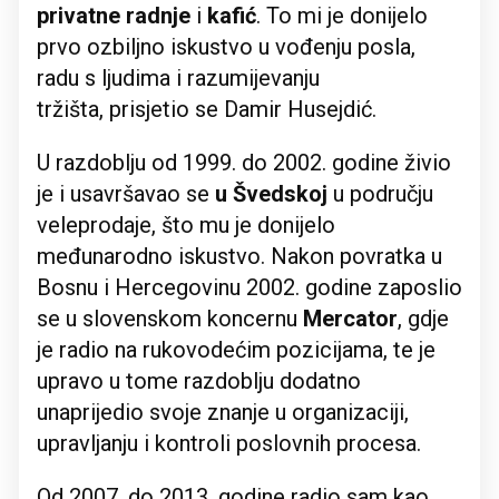
privatne radnje
i
kafić
. To mi je donijelo
prvo ozbiljno iskustvo u vođenju posla,
radu s ljudima i razumijevanju
tržišta, prisjetio se Damir Husejdić.
U razdoblju od 1999. do 2002. godine živio
je i usavršavao se
u Švedskoj
u području
veleprodaje, što mu je donijelo
međunarodno iskustvo. Nakon povratka u
Bosnu i Hercegovinu 2002. godine zaposlio
se u slovenskom koncernu
Mercator
, gdje
je radio na rukovodećim pozicijama, te je
upravo u tome razdoblju dodatno
unaprijedio svoje znanje u organizaciji,
upravljanju i kontroli poslovnih procesa.
Od 2007. do 2013. godine radio sam kao