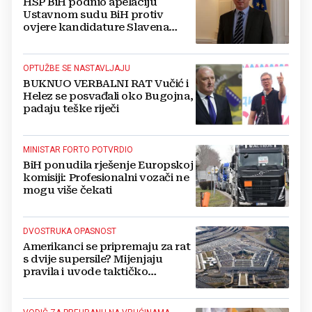
HSP BiH podnio apelaciju
Ustavnom sudu BiH protiv
ovjere kandidature Slavena
Kovačevića
OPTUŽBE SE NASTAVLJAJU
BUKNUO VERBALNI RAT Vučić i
Helez se posvađali oko Bugojna,
padaju teške riječi
MINISTAR FORTO POTVRDIO
BiH ponudila rješenje Europskoj
komisiji: Profesionalni vozači ne
mogu više čekati
DVOSTRUKA OPASNOST
Amerikanci se pripremaju za rat
s dvije supersile? Mijenjaju
pravila i uvode taktičko
nuklearno oružje