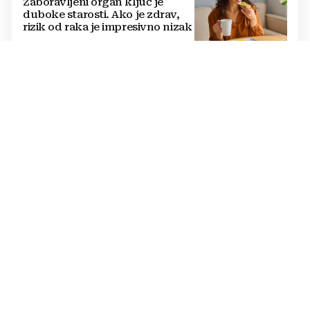
Zaboravljeni organ ključ je
duboke starosti. Ako je zdrav,
rizik od raka je impresivno nizak
BORBA S PREGRIJAVANJEM
Što vrućne rade našem mozgu:
Smanjuju inteligenciju, potiču
agresiju, uništavaju mentalno
zdravlje...
NEŠTO SASVIM DRUGAČIJE
Ne znate što biste za ručak?
Isprobajte recept za kremaste
njoke s limunom i tikvicama
MOŽETE DOPLIVATI DO NJEGA
FOTO Na ovom dalmatinskom
otočiću žive samo svećenici.
Nema automobile, trgovine...