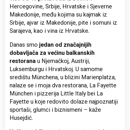
Hercegovine, Srbije, Hrvatske i Sjeverne
Makedonije, među kojima su kajmak iz
Srbije, ajvar iz Makedonije, pite i somuni iz
Sarajeva, kao i vina iz Hrvatske.
Danas smo
jedan od značajnijih
dobavljača za većinu balkanskih
restorana
u Njemačkoj, Austriji,
Luksemburgu i Hrvatskoj. U samome
središtu Münchena, u blizini Marienplatza,
nalaze se i moja dva restorana, La Fayette
München i pizzerija Little Italy bei La
Fayette u koje redovito dolaze najpoznatiji
sportaši, glumci i biznismeni – kaže
Husejdić.