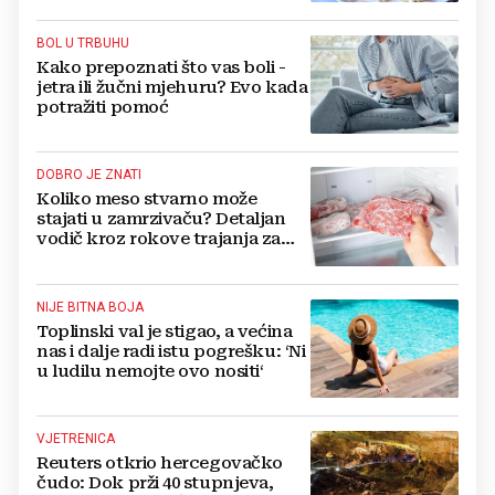
BOL U TRBUHU
Kako prepoznati što vas boli -
jetra ili žučni mjehuru? Evo kada
potražiti pomoć
DOBRO JE ZNATI
Koliko meso stvarno može
stajati u zamrzivaču? Detaljan
vodič kroz rokove trajanja za
sve vrste mesa
NIJE BITNA BOJA
Toplinski val je stigao, a većina
nas i dalje radi istu pogrešku: ‘Ni
u ludilu nemojte ovo nositi‘
VJETRENICA
Reuters otkrio hercegovačko
čudo: Dok prži 40 stupnjeva,