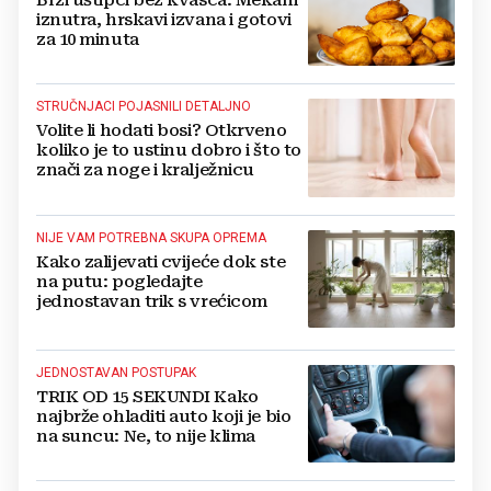
Brzi uštipci bez kvasca: Mekani
iznutra, hrskavi izvana i gotovi
za 10 minuta
STRUČNJACI POJASNILI DETALJNO
Volite li hodati bosi? Otkrveno
koliko je to ustinu dobro i što to
znači za noge i kralježnicu
NIJE VAM POTREBNA SKUPA OPREMA
Kako zalijevati cvijeće dok ste
na putu: pogledajte
jednostavan trik s vrećicom
JEDNOSTAVAN POSTUPAK
TRIK OD 15 SEKUNDI Kako
najbrže ohladiti auto koji je bio
na suncu: Ne, to nije klima