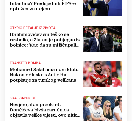
Infantina? Predsjednik FIFA-e
optužen za ucjenu
OTKRIO DETALJE IZ ŽIVOTA
Ibrahimovićev sin teško se
razbolio, a Zlatan je pobjegao iz
bolnice: 'Kao da su mi iščupali
srce'
TRANSFER BOMBA
Mohamed Salah ima novi klub:
Nakon odlaska s Anfielda
potpisuje za turskog velikana
KRAJ SAPUNICE
Nevjerojatan preokret:
Dončićeva bivša zaručnica
objavila velike vijesti, ovo nitko
nije očekivao!