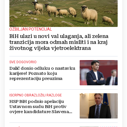
OZBILJAN POTENCIJAL
BiH ulazi u novi val ulaganja, ali zelena
tranzicija mora odmah misliti i na kraj
životnog vijeka vjetroelektrana
SVE DOGOVORIO
Dalić donio odluku o nastavku
karijere! Poznato koju
reprezentaciju preuzima
ISCRPNO OBRAZLOŽILI RAZLOGE
HSP BiH podnio apelaciju
Ustavnom sudu BiH protiv
ovjere kandidature Slavena
Kovačevića