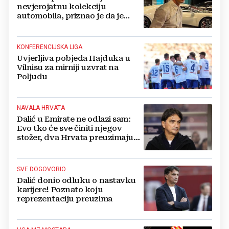
nevjerojatnu kolekciju
automobila, priznao je da je
prestao brojiti koliko ih ima!
KONFERENCIJSKA LIGA
Uvjerljiva pobjeda Hajduka u
Vilnisu za mirniji uzvrat na
Poljudu
NAVALA HRVATA
Dalić u Emirate ne odlazi sam:
Evo tko će sve činiti njegov
stožer, dva Hrvata preuzimaju
druge ključne funkcije
SVE DOGOVORIO
Dalić donio odluku o nastavku
karijere! Poznato koju
reprezentaciju preuzima