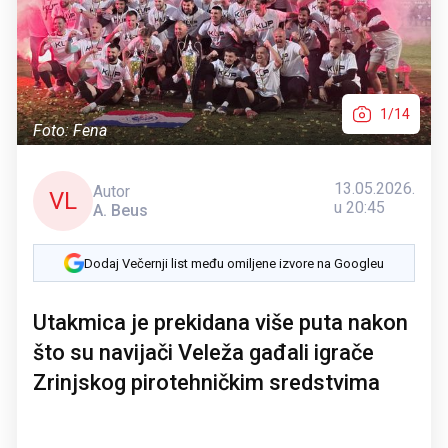
1/14
Foto: Fena
13.05.2026.
Autor
VL
u 20:45
A. Beus
Dodaj Večernji list među omiljene izvore na Googleu
Utakmica je prekidana više puta nakon
što su navijači Veleža gađali igrače
Zrinjskog pirotehničkim sredstvima