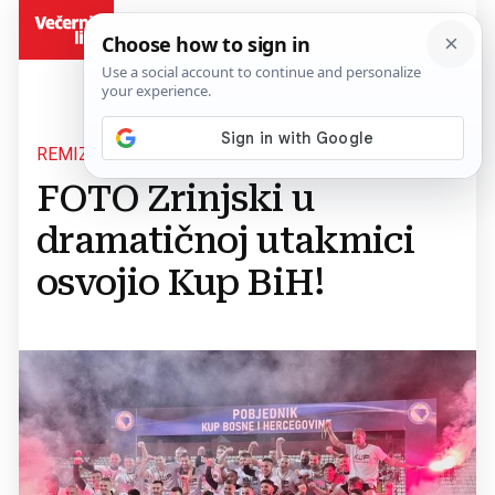
BiH
REMIZIRALI S VELEŽOM
FOTO Zrinjski u
dramatičnoj utakmici
osvojio Kup BiH!