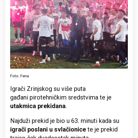
Foto: Fena
Igrači Zrinjskog su više puta
gađani pirotehničkim sredstvima te je
utakmica prekidana
.
Najduži prekid je bio u 63. minuti kada su
igrači poslani u svlačionice
te je prekid
trajao čak dvadesetak minuta.