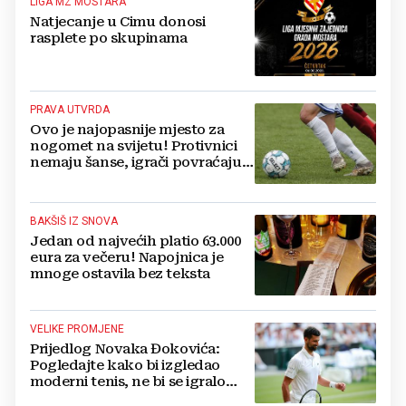
LIGA MZ MOSTARA
Natjecanje u Cimu donosi
rasplete po skupinama
PRAVA UTVRDA
Ovo je najopasnije mjesto za
nogomet na svijetu! Protivnici
nemaju šanse, igrači povraćaju,
bore za zrak...
BAKŠIŠ IZ SNOVA
Jedan od najvećih platio 63.000
eura za večeru! Napojnica je
mnoge ostavila bez teksta
VELIKE PROMJENE
Prijedlog Novaka Đokovića:
Pogledajte kako bi izgledao
moderni tenis, ne bi se igralo
dulje od dva sata