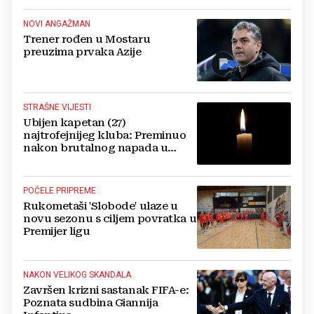
NOVI ANGAŽMAN
Trener rođen u Mostaru
preuzima prvaka Azije
STRAŠNE VIJESTI
Ubijen kapetan (27)
najtrofejnijeg kluba: Preminuo
nakon brutalnog napada u
blizini svoje kuće
POČELE PRIPREME
Rukometaši 'Slobode' ulaze u
novu sezonu s ciljem povratka u
Premijer ligu
NAKON VELIKOG SKANDALA
Završen krizni sastanak FIFA-e:
Poznata sudbina Giannija