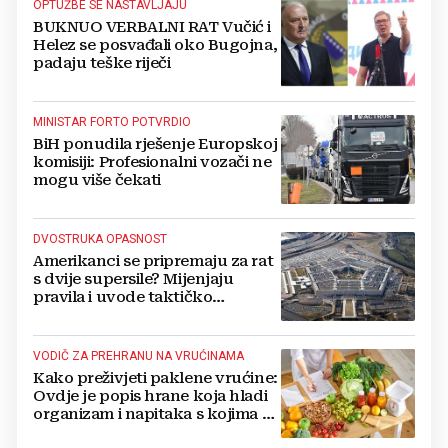
OPTUŽBE SE NASTAVLJAJU
BUKNUO VERBALNI RAT Vučić i
Helez se posvađali oko Bugojna,
padaju teške riječi
MINISTAR FORTO POTVRDIO
BiH ponudila rješenje Europskoj
komisiji: Profesionalni vozači ne
mogu više čekati
DVOSTRUKA OPASNOST
Amerikanci se pripremaju za rat
s dvije supersile? Mijenjaju
pravila i uvode taktičko
nuklearno oružje
VODIČ ZA PREHRANU NA VRUĆINAMA
Kako preživjeti paklene vrućine:
Ovdje je popis hrane koja hladi
organizam i napitaka s kojima si
činite 'medvjeđu uslugu'