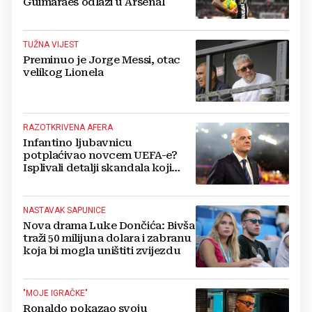
Guimaraes odlazi u Arsenal
TUŽNA VIJEST
Preminuo je Jorge Messi, otac
velikog Lionela
RAZOTKRIVENA AFERA
Infantino ljubavnicu
potplaćivao novcem UEFA-e?
Isplivali detalji skandala koji
potresa FIFA-u
NASTAVAK SAPUNICE
Nova drama Luke Dončića: Bivša
traži 50 milijuna dolara i zabranu
koja bi mogla uništiti zvijezdu
"MOJE IGRAČKE"
Ronaldo pokazao svoju