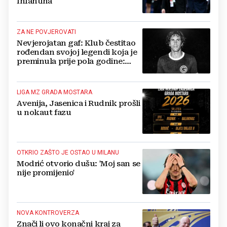
Infantina
ZA NE POVJEROVATI
Nevjerojatan gaf: Klub čestitao
rođendan svojoj legendi koja je
preminula prije pola godine:
'Neka ovaj novi ciklus...'
LIGA MZ GRADA MOSTARA
Avenija, Jasenica i Rudnik prošli
u nokaut fazu
OTKRIO ZAŠTO JE OSTAO U MILANU
Modrić otvorio dušu: 'Moj san se
nije promijenio'
NOVA KONTROVERZA
Znači li ovo konačni kraj za