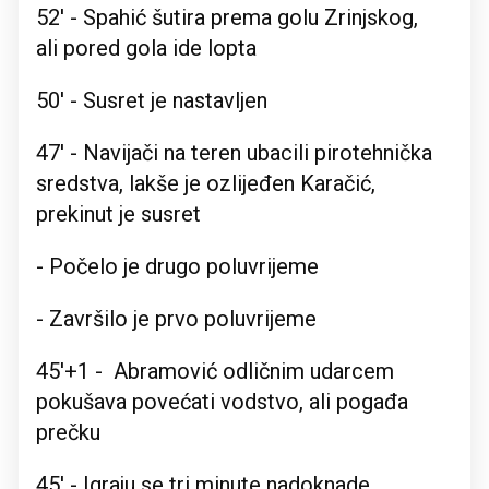
52' - Spahić šutira prema golu Zrinjskog,
ali pored gola ide lopta
50' - Susret je nastavljen
47' - Navijači na teren ubacili pirotehnička
sredstva, lakše je ozlijeđen Karačić,
prekinut je susret
- Počelo je drugo poluvrijeme
- Završilo je prvo poluvrijeme
45'+1 - Abramović odličnim udarcem
pokušava povećati vodstvo, ali pogađa
prečku
45' - Igraju se tri minute nadoknade