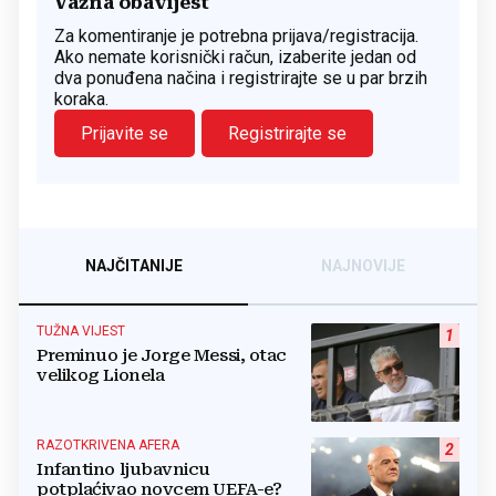
Važna obavijest
Za komentiranje je potrebna prijava/registracija.
Ako nemate korisnički račun, izaberite jedan od
dva ponuđena načina i registrirajte se u par brzih
koraka.
Prijavite se
Registrirajte se
NAJČITANIJE
NAJNOVIJE
TUŽNA VIJEST
1
Preminuo je Jorge Messi, otac
velikog Lionela
RAZOTKRIVENA AFERA
2
Infantino ljubavnicu
potplaćivao novcem UEFA-e?