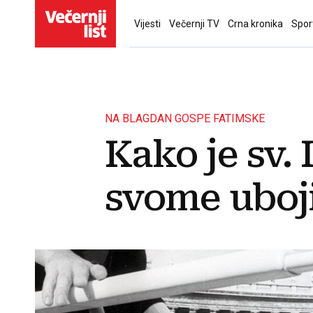
Vijesti
Večernji TV
Crna kronika
Spor
NA BLAGDAN GOSPE FATIMSKE
Kako je sv. 
svome uboji