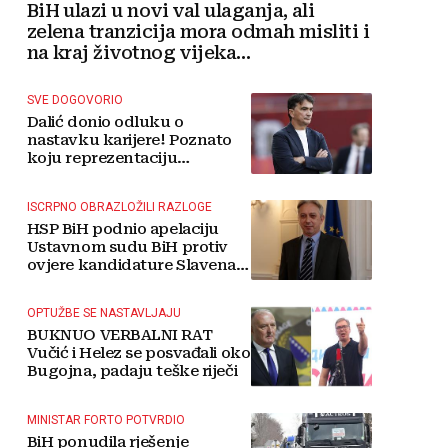
BiH ulazi u novi val ulaganja, ali
zelena tranzicija mora odmah misliti i
na kraj životnog vijeka
vjetroelektrana
SVE DOGOVORIO
Dalić donio odluku o
nastavku karijere! Poznato
koju reprezentaciju
preuzima
ISCRPNO OBRAZLOŽILI RAZLOGE
HSP BiH podnio apelaciju
Ustavnom sudu BiH protiv
ovjere kandidature Slavena
Kovačevića
OPTUŽBE SE NASTAVLJAJU
BUKNUO VERBALNI RAT
Vučić i Helez se posvađali oko
Bugojna, padaju teške riječi
MINISTAR FORTO POTVRDIO
BiH ponudila rješenje