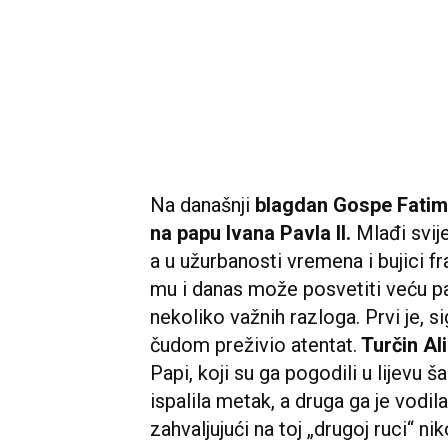
Na današnji
blagdan Gospe Fati
na papu Ivana Pavla II.
Mlađi svij
a u užurbanosti vremena i bujici f
mu i danas može posvetiti veću paž
nekoliko važnih razloga. Prvi je, si
čudom preživio atentat.
Turčin Al
Papi, koji su ga pogodili u lijevu š
ispalila metak, a druga ga je vodila
zahvaljujući na toj „drugoj ruci“ 