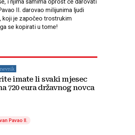
še, i njima samima oprost će darovati
Pavao II. darovao milijunima ljudi
, koji je započeo trostrukim
ga se kopirati u tome!
rite imate li svaki mjesec
na 720 eura državnog novca
van Pavao II.