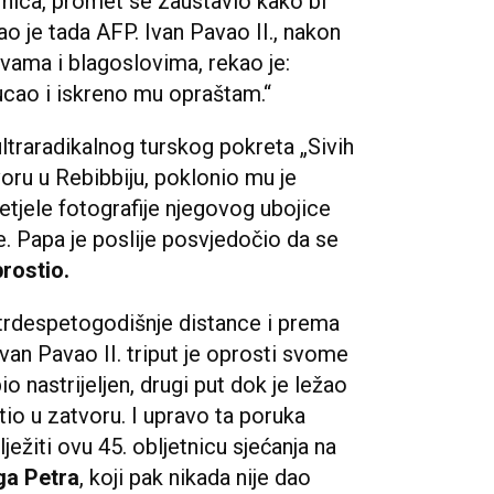
rnica, promet se zaustavio kako bi
vao je tada AFP. Ivan Pavao II., nakon
tvama i blagoslovima, rekao je:
ucao i iskreno mu opraštam.“
ultraradikalnog turskog pokreta „Sivih
voru u Rebibbiju, poklonio mu je
letjele fotografije njegovog ubojice
se. Papa je poslije posvjedočio da se
rostio.
trdespetogodišnje distance i prema
van Pavao II. triput je oprosti svome
bio nastrijeljen, drugi put dok je ležao
etio u zatvoru. I upravo ta poruka
ežiti ovu 45. obljetnicu sjećanja na
ga Petra
, koji pak nikada nije dao