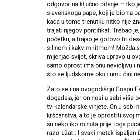
odgovor na ključno pitanje – tko 
slavenskoga pape, koji je bio na p
kada u tome trenutku nitko nije zn
trajati njegov pontifikat. Trebao j
početku, a trajao je gotovo tri des
silinom i kakvim ritmom! Možda se
mijenjao svijet, skriva upravo u ov
samo oprost ima onu nevidljivu i 
što se ljudskome oku i umu čini n
Zato se i na ovogodišnju Gospu Fat
događaja, jer on nosi u sebi više
tv-kalendarske vinjete. On u sebi n
kršćanstva, a to je oprostiti svoji
su nekoliko minuta prije toga pucali 
razoružati. I svaki metak ispaljen 