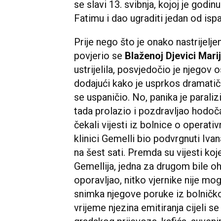
se slavi 13. svibnja, kojoj je godi
Fatimu i dao ugraditi jedan od ispa
Prije nego što je onako nastrijelje
povjerio se
Blaženoj Djevici Marij
ustrijelila, posvjedočio je njegov 
dodajući kako je usprkos dramatičn
se uspaničio. No, panika je paraliz
tada prolazio i pozdravljao hodočas
čekali vijesti iz bolnice o opera
klinici Gemelli bio podvrgnuti Ivan
na šest sati. Premda su vijesti koj
Gemellija, jedna za drugom bile oh
oporavljao, nitko vjernike nije mog
snimka njegove poruke iz bolničk
vrijeme njezina emitiranja cijeli se