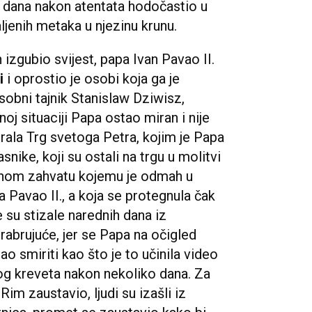
nu dana nakon atentata hodočastio u
ljenih metaka u njezinu krunu.
n izgubio svijest, papa Ivan Pavao II.
i
i oprostio je osobi koja ga je
osobni tajnik Stanislaw Dziwisz,
oj situaciji Papa ostao miran i nije
irala Trg svetoga Petra, kojim je Papa
nike, koji su ostali na trgu u molitvi
tivnom zahvatu kojemu je odmah u
a Pavao II., a koja se protegnula čak
e su stizale narednih dana iz
rabrujuće, jer se Papa na očigled
ao smiriti kao što je to učinila video
og kreveta nakon nekoliko dana. Za
 Rim zaustavio, ljudi su izašli iz