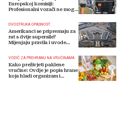
Europskoj komisiji:
Profesionalni vozači ne mogu
više čekati
DVOSTRUKA OPASNOST
Amerikanci se pripremaju za
rat s dvije supersile?
Mijenjaju pravila i uvode
taktičko nuklearno oružje
VODIČ ZA PREHRANU NA VRUĆINAMA
Kako preživjeti paklene
vrućine: Ovdje je popis hrane
koja hladi organizam i
napitaka s kojima si činite
'medvjeđu uslugu'