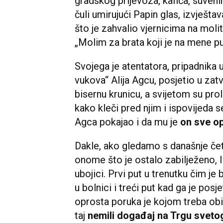
gradskog prijevoza, kafića, suveni
čuli umirujući Papin glas, izvješta
što je zahvalio vjernicima na moli
„Molim za brata koji je na mene p
Svojega je atentatora, pripadnika 
vukova“ Alija Agcu, posjetio u zat
bisernu krunicu, a svijetom su pro
kako kleči pred njim i ispovijeda 
Agca pokajao i da mu je
on sve op
Dakle, ako gledamo s današnje če
onome što je ostalo zabilježeno, I
ubojici. Prvi put u trenutku čim je 
u bolnici i treći put kad ga je posj
oprosta poruka je kojom treba obilj
taj
nemili događaj na Trgu sveto