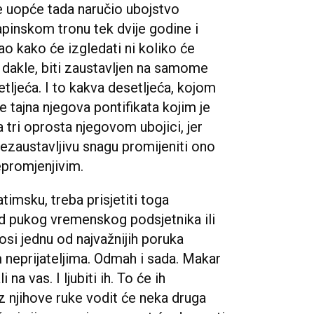
je uopće tada naručio ubojstvo
apinskom tronu tek dvije godine i
ao kako će izgledati ni koliko će
e, dakle, biti zaustavljen na samome
etljeća. I to kakva desetljeća, kojom
 tajna njegova pontifikata kojim je
a tri oprosta njegovom ubojici, jer
nezaustavljivu snagu promijeniti ono
epromjenjivim.
imsku, treba prisjetiti toga
 od pukog vremenskog podsjetnika ili
osi jednu od najvažnijih poruka
m neprijateljima. Odmah i sada. Makar
na vas. I ljubiti ih. To će ih
iz njihove ruke vodit će neka druga