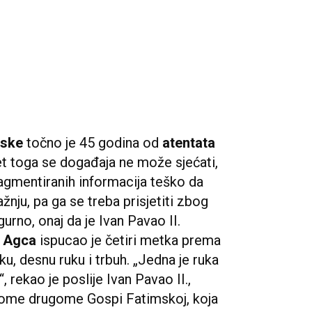
mske
točno je 45 godina od
atentata
et toga se događaja ne može sjećati,
ragmentiranih informacija teško da
nju, pa ga se treba prisjetiti zbog
gurno, onaj da je Ivan Pavao II.
i Agca
ispucao je četiri metka prema
aku, desnu ruku i trbuh. „Jedna je ruka
“, rekao je poslije Ivan Pavao II.,
nikome drugome Gospi Fatimskoj, koja