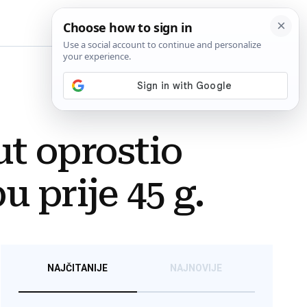
BiH
put oprostio
 prije 45 g.
NAJČITANIJE
NAJNOVIJE