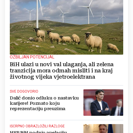
OZBILJAN POTENCIJAL
BiH ulazi u novi val ulaganja, ali zelena
tranzicija mora odmah misliti i na kraj
životnog vijeka vjetroelektrana
SVE DOGOVORIO
Dalić donio odluku o nastavku
karijere! Poznato koju
reprezentaciju preuzima
ISCRPNO OBRAZLOŽILI RAZLOGE
HSP BiH podnio apelaciju