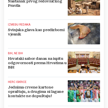
Nastanak prvog redovničkog
Pravila
IZMEĐU REDAKA
Svinjska glava kao predizborni
vjesnik
BIH, NE BIH
Hrvatski sabor danas na ispitu
odgovornosti prema Hrvatima u
BiH
HERC ISKRICE
Jednima crvene kartone
opraštaju, a drugima ni lagane
kontakte ne dopuštaju!