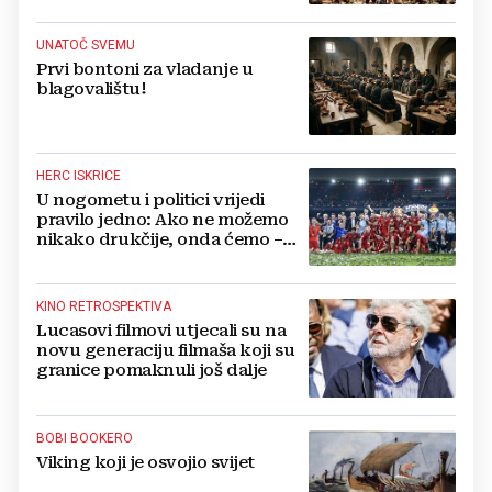
UNATOČ SVEMU
Prvi bontoni za vladanje u
blagovalištu!
HERC ISKRICE
U nogometu i politici vrijedi
pravilo jedno: Ako ne možemo
nikako drukčije, onda ćemo –
pošteno!
KINO RETROSPEKTIVA
Lucasovi filmovi utjecali su na
novu generaciju filmaša koji su
granice pomaknuli još dalje
BOBI BOOKERO
Viking koji je osvojio svijet