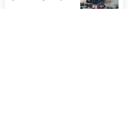
UNATOČ SVEMU
Čestito ponašanje!
KOMENTAR
Iza ovog Večernjeg lista stoje
ljudi s potpisom spremni za sve
izazove 21. stoljeća
KOLUMNA JOZE PAVKOVIĆA
Domovina i narod nisu
suparnici: zato Hrvati iz BiH
trebaju navijati za obje
reprezentacije
HERC ISKRICE