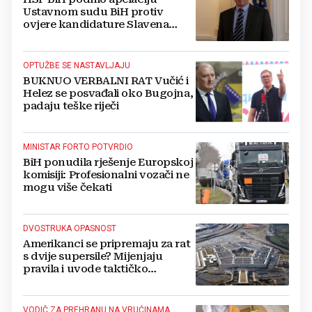
Ustavnom sudu BiH protiv
ovjere kandidature Slavena
Kovačevića
OPTUŽBE SE NASTAVLJAJU
BUKNUO VERBALNI RAT Vučić i
Helez se posvađali oko Bugojna,
padaju teške riječi
MINISTAR FORTO POTVRDIO
BiH ponudila rješenje Europskoj
komisiji: Profesionalni vozači ne
mogu više čekati
DVOSTRUKA OPASNOST
Amerikanci se pripremaju za rat
s dvije supersile? Mijenjaju
pravila i uvode taktičko
nuklearno oružje
VODIČ ZA PREHRANU NA VRUĆINAMA