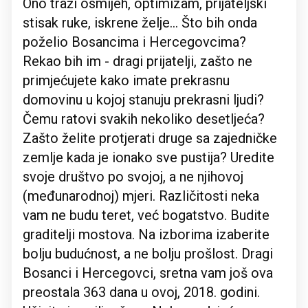
Ono traži osmijeh, optimizam, prijateljski
stisak ruke, iskrene želje... Što bih onda
poželio Bosancima i Hercegovcima?
Rekao bih im - dragi prijatelji, zašto ne
primjećujete kako imate prekrasnu
domovinu u kojoj stanuju prekrasni ljudi?
Čemu ratovi svakih nekoliko desetljeća?
Zašto želite protjerati druge sa zajedničke
zemlje kada je ionako sve pustija? Uredite
svoje društvo po svojoj, a ne njihovoj
(međunarodnoj) mjeri. Različitosti neka
vam ne budu teret, već bogatstvo. Budite
graditelji mostova. Na izborima izaberite
bolju budućnost, a ne bolju prošlost. Dragi
Bosanci i Hercegovci, sretna vam još ova
preostala 363 dana u ovoj, 2018. godini.