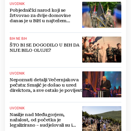
UVODNIK
Pobjednički narod koji se
žrtvovao za dvije domovine
danas je u BiH u najtežem
položaju
BIH NE BIH
ŠTO BI SE DOGODILO U BIH DA
NIJE BILO OLUJE?
UVODNIK
Nepoznati detalji Večernjakova
pečata: Smajić je došao u ured
direktora, a sve ostalo je povijest
UVODNIK
Nasilje nad Međugorjem,
nažalost, od početka je
legalizirano – sudjelovali su i
hercegovački biskupi