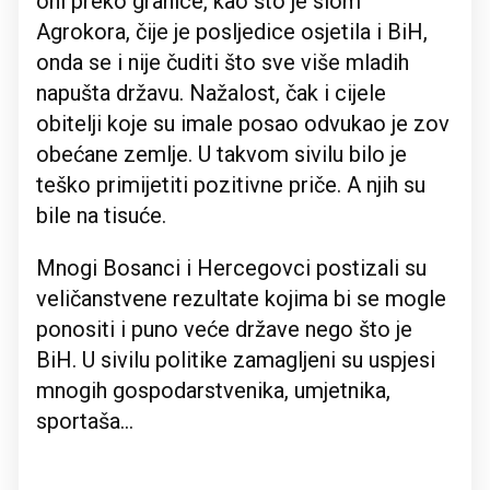
oni preko granice, kao što je slom
Agrokora, čije je posljedice osjetila i BiH,
onda se i nije čuditi što sve više mladih
napušta državu. Nažalost, čak i cijele
obitelji koje su imale posao odvukao je zov
obećane zemlje. U takvom sivilu bilo je
teško primijetiti pozitivne priče. A njih su
bile na tisuće.
Mnogi Bosanci i Hercegovci postizali su
veličanstvene rezultate kojima bi se mogle
ponositi i puno veće države nego što je
BiH. U sivilu politike zamagljeni su uspjesi
mnogih gospodarstvenika, umjetnika,
sportaša...