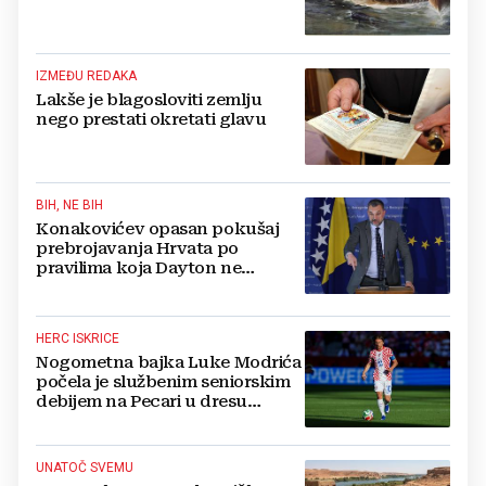
IZMEĐU REDAKA
Lakše je blagosloviti zemlju
nego prestati okretati glavu
BIH, NE BIH
Konakovićev opasan pokušaj
prebrojavanja Hrvata po
pravilima koja Dayton ne
poznaje
HERC ISKRICE
Nogometna bajka Luke Modrića
počela je službenim seniorskim
debijem na Pecari u dresu
mostarskih Plemića!
UNATOČ SVEMU