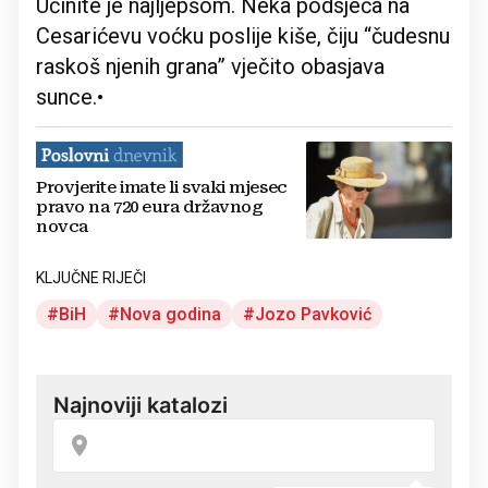
Učinite je najljepšom. Neka podsjeća na
Cesarićevu voćku poslije kiše, čiju “čudesnu
raskoš njenih grana” vječito obasjava
sunce.•
Provjerite imate li svaki mjesec
pravo na 720 eura državnog
novca
KLJUČNE RIJEČI
BiH
Nova godina
Jozo Pavković