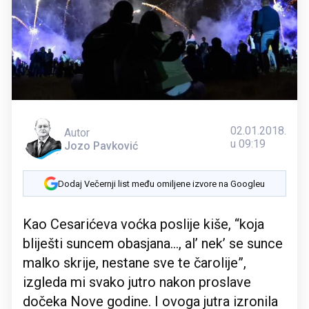
02.01.2018.
Autor
u 09:19
Jozo Pavković
Dodaj Večernji list među omiljene izvore na Googleu
Kao Cesarićeva voćka poslije kiše, “koja
bliješti suncem obasjana..., al’ nek’ se sunce
malko skrije, nestane sve te čarolije”,
izgleda mi svako jutro nakon proslave
dočeka Nove godine. I ovoga jutra izronila