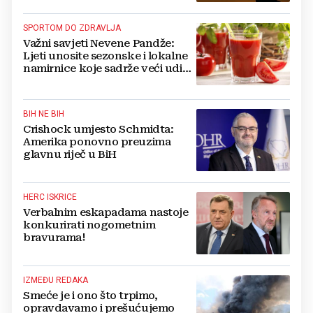
SPORTOM DO ZDRAVLJA
Važni savjeti Nevene Pandže:
Ljeti unosite sezonske i lokalne
namirnice koje sadrže veći udio
vode
BIH NE BIH
Crishock umjesto Schmidta:
Amerika ponovno preuzima
glavnu riječ u BiH
HERC ISKRICE
Verbalnim eskapadama nastoje
konkurirati nogometnim
bravurama!
IZMEĐU REDAKA
Smeće je i ono što trpimo,
opravdavamo i prešućujemo