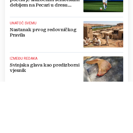
debijem na Pecari u dresu
mostarskih Plemića!
UNATOČ SVEMU
Nastanak prvog redovničkog
Pravila
IZMEĐU REDAKA
Svinjska glava kao predizborni
vjesnik
BIH, NE BIH
Hrvatski sabor danas na ispitu
odgovornosti prema Hrvatima u
BiH
HERC ISKRICE