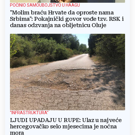
POČINIO SAMOUBOJSTVO U HAAGU
"Molim braću Hrvate da oproste nama
Srbima": Pokajnički govor vođe tzv. RSK i
danas odzvanja na obljetnicu Oluje
"INFRASTRUKTURA"
LJUDI UPADAJU U RUPE: Ulaz u najveće
hercegovačko selo mjesecima je noćna
mora