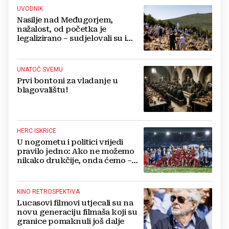
UVODNIK
Nasilje nad Međugorjem,
nažalost, od početka je
legalizirano – sudjelovali su i
hercegovački biskupi
UNATOČ SVEMU
Prvi bontoni za vladanje u
blagovalištu!
HERC ISKRICE
U nogometu i politici vrijedi
pravilo jedno: Ako ne možemo
nikako drukčije, onda ćemo –
pošteno!
KINO RETROSPEKTIVA
Lucasovi filmovi utjecali su na
novu generaciju filmaša koji su
granice pomaknuli još dalje