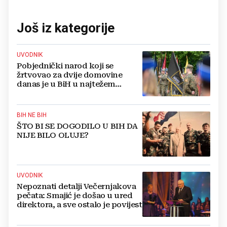
Još iz kategorije
UVODNIK
Pobjednički narod koji se
žrtvovao za dvije domovine
danas je u BiH u najtežem
položaju
BIH NE BIH
ŠTO BI SE DOGODILO U BIH DA
NIJE BILO OLUJE?
UVODNIK
Nepoznati detalji Večernjakova
pečata: Smajić je došao u ured
direktora, a sve ostalo je povijest