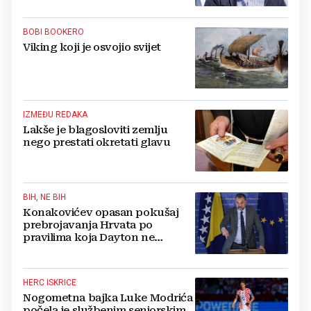
BOBI BOOKERO
Viking koji je osvojio svijet
IZMEĐU REDAKA
Lakše je blagosloviti zemlju
nego prestati okretati glavu
BIH, NE BIH
Konakovićev opasan pokušaj
prebrojavanja Hrvata po
pravilima koja Dayton ne
poznaje
HERC ISKRICE
Nogometna bajka Luke Modrića
počela je službenim seniorskim