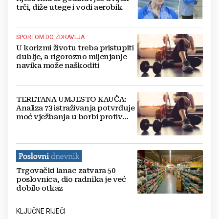
trči, diže utege i vodi aerobik
SPORTOM DO ZDRAVLJA
U korizmi životu treba pristupiti
dublje, a rigorozno mijenjanje
navika može naškoditi
TERETANA UMJESTO KAUČA:
Analiza 73 istraživanja potvrđuje
moć vježbanja u borbi protiv
depresije
Trgovački lanac zatvara 50
poslovnica, dio radnika je već
dobilo otkaz
KLJUČNE RIJEČI