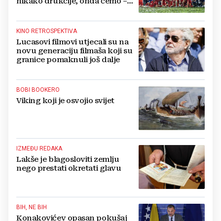
nikako drukčije, onda ćemo –
pošteno!
KINO RETROSPEKTIVA
Lucasovi filmovi utjecali su na
novu generaciju filmaša koji su
granice pomaknuli još dalje
BOBI BOOKERO
Viking koji je osvojio svijet
IZMEĐU REDAKA
Lakše je blagosloviti zemlju
nego prestati okretati glavu
BIH, NE BIH
Konakovićev opasan pokušaj