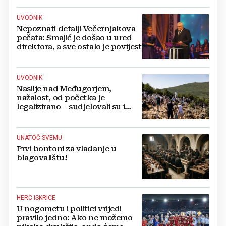
UVODNIK
Nepoznati detalji Večernjakova
pečata: Smajić je došao u ured
direktora, a sve ostalo je povijest
UVODNIK
Nasilje nad Međugorjem,
nažalost, od početka je
legalizirano – sudjelovali su i
hercegovački biskupi
UNATOČ SVEMU
Prvi bontoni za vladanje u
blagovalištu!
HERC ISKRICE
U nogometu i politici vrijedi
pravilo jedno: Ako ne možemo