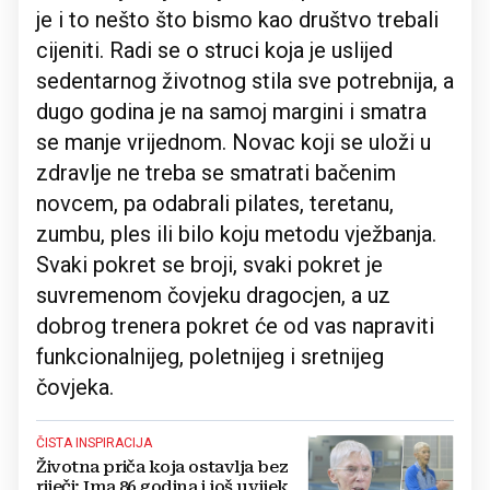
je i to nešto što bismo kao društvo trebali
cijeniti. Radi se o struci koja je uslijed
sedentarnog životnog stila sve potrebnija, a
dugo godina je na samoj margini i smatra
se manje vrijednom. Novac koji se uloži u
zdravlje ne treba se smatrati bačenim
novcem, pa odabrali pilates, teretanu,
zumbu, ples ili bilo koju metodu vježbanja.
Svaki pokret se broji, svaki pokret je
suvremenom čovjeku dragocjen, a uz
dobrog trenera pokret će od vas napraviti
funkcionalnijeg, poletnijeg i sretnijeg
čovjeka.
ČISTA INSPIRACIJA
Životna priča koja ostavlja bez
riječi: Ima 86 godina i još uvijek