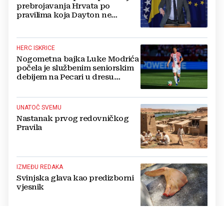
prebrojavanja Hrvata po
pravilima koja Dayton ne
poznaje
HERC ISKRICE
Nogometna bajka Luke Modrića
počela je službenim seniorskim
debijem na Pecari u dresu
mostarskih Plemića!
UNATOČ SVEMU
Nastanak prvog redovničkog
Pravila
IZMEĐU REDAKA
Svinjska glava kao predizborni
vjesnik