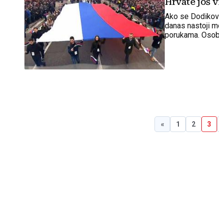
Hrvate još v
Ako se Dodikovo
danas nastoji m
porukama. Osobit
«
1
2
3