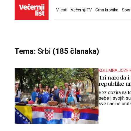
Vijesti
Večernji TV
Crna kronika
Spor
Tema:
Srbi
(185 članaka)
KOLUMNA JOZE 
Tri naroda i 
republike u
Bez obzira na to
sebe i svojih s
sve načine bruta