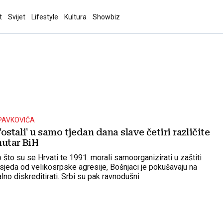
t
Svijet
Lifestyle
Kultura
Showbiz
PAVKOVIĆA
'ostali' u samo tjedan dana slave četiri različite
nutar BiH
 što su se Hrvati te 1991. morali samoorganizirati u zaštiti
usjeda od velikosrpske agresije, Bošnjaci je pokušavaju na
lno diskreditirati. Srbi su pak ravnodušni