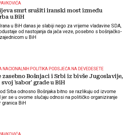
PAVKOVIĆA
ijeva smrt srušiti iranski most između
rba u BiH
j Irana u BiH danas je slabiji nego za vrijeme vladavine SDA,
e odustaje od nastojanja da jača veze, posebno s bošnjačko-
zajednicom u BiH
A NACIONALNIH POLITIKA PODSJEĆA NA DEVEDESETE
 zasebno Bošnjaci i Srbi iz bivše Jugoslavije,
svoj 'sabor' grade u BiH
kod Srba odnosno Bošnjaka bitno se razlikuju od izvorne
 jer se u ovome slučaju odnosi na političko organiziranje
ar granica BiH
PAVKOVIĆA