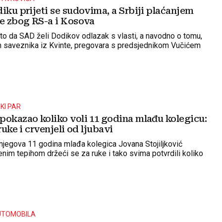
iku prijeti se sudovima, a Srbiji plaćanjem
te zbog RS-a i Kosova
ito da SAD želi Dodikov odlazak s vlasti, a navodno o tomu,
 saveznika iz Kvinte, pregovara s predsjednikom Vučićem
KI PAR
pokazao koliko voli 11 godina mlađu kolegicu:
ruke i crvenjeli od ljubavi
njegova 11 godina mlađa kolegica Jovana Stojiljković
enim tepihom držeći se za ruke i tako svima potvrdili koliko
UTOMOBILA