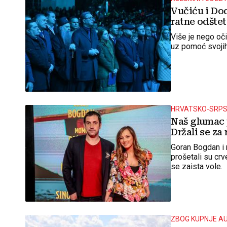
Vučiću i Dod
ratne odšte
Više je nego oč
uz pomoć svojih
HRVATSKO-SRPS
Naš glumac 
Držali se za 
Goran Bogdan i 
prošetali su crv
se zaista vole.
ZBOG KUPNJE A