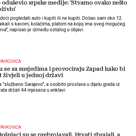
e oduševio srpske medije: 'Stvarno ovako nešto
živio'
doći pogledati auto i kupiti ili ne kupiti. Došao sam oko 12.
ekali s kavom, kolačima, platom na kojoj ima sveg mogućeg
eva", napisao je između ostalog u objavi
PAVKOVIĆA
u se sa susjedima i provociraju Zapad kako bi
t živjeli u jednoj državi
 "službeno Sarajevo", a osobito proslava u dijelu grada iz
rata držali 44 mjeseca u enklavi
PAVKOVIĆA
Bošnjaci su se prebrojavali, Hrvati zbrajali, a