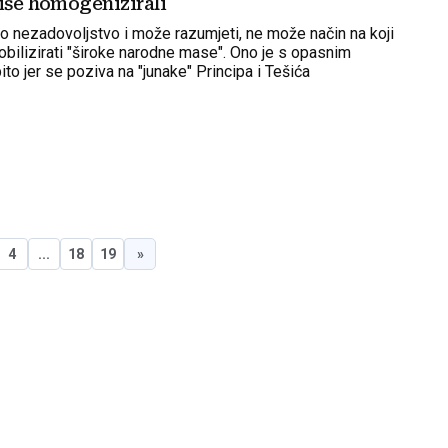
iše homogenizirali
 nezadovoljstvo i može razumjeti, ne može način na koji
obilizirati "široke narodne mase". Ono je s opasnim
o jer se poziva na "junake" Principa i Tešića
4
...
18
19
»