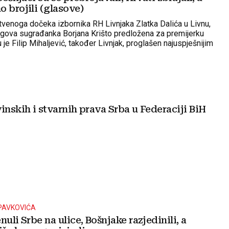
 brojili (glasove)
tvenoga dočeka izbornika RH Livnjaka Zlatka Dalića u Livnu,
jegova sugrađanka Borjana Krišto predložena za premijerku
 je Filip Mihaljević, također Livnjak, proglašen najuspješnijim
H
inskih i stvarnih prava Srba u Federaciji BiH
PAVKOVIĆA
nuli Srbe na ulice, Bošnjake razjedinili, a