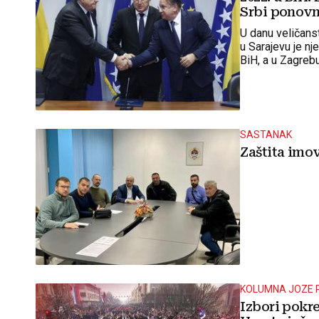
Srbi ponovno
U danu veličans
u Sarajevu je n
BiH, a u Zagrebu
sportašem u R
SASTANAK
Zaštita imov
KOLUMNA JOZE 
Izbori pokre