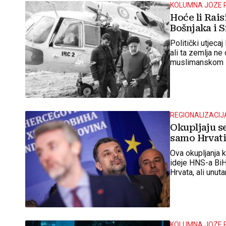
KOLUMNA JOZE 
Hoće li Rais
Bošnjaka i S
Politički utjeca
ali ta zemlja n
muslimanskom 
REGIONALIZACIJ
Okupljaju se
samo Hrvati 
Ova okupljanja 
ideje HNS-a BiH
Hrvata, ali unut
KOLUMNA JOZE 