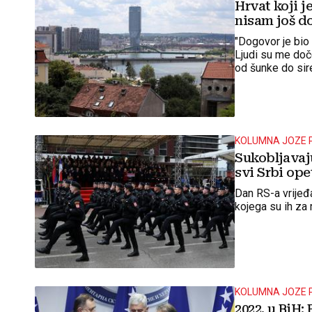
Hrvat koji j
nisam još do
"Dogovor je bio 
Ljudi su me doč
od šunke do sir
KOLUMNA JOZE 
Sukobljavaj
svi Srbi ope
Dan RS-a vrijeđa
kojega su ih za 
KOLUMNA JOZE 
2022. u BiH: 