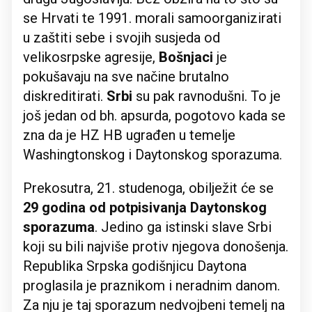
se Hrvati te 1991. morali samoorganizirati
u zaštiti sebe i svojih susjeda od
velikosrpske agresije,
Bošnjaci
je
pokušavaju na sve načine brutalno
diskreditirati.
Srbi
su pak ravnodušni. To je
još jedan od bh. apsurda, pogotovo kada se
zna da je HZ HB ugrađen u temelje
Washingtonskog i Daytonskog sporazuma.
Prekosutra, 21. studenoga, obilježit će se
29 godina od potpisivanja Daytonskog
sporazuma
. Jedino ga istinski slave Srbi
koji su bili najviše protiv njegova donošenja.
Republika Srpska godišnjicu Daytona
proglasila je praznikom i neradnim danom.
Za nju je taj sporazum nedvojbeni temelj na