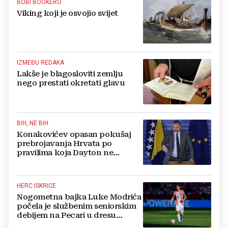
BOBI BOOKERO
Viking koji je osvojio svijet
IZMEĐU REDAKA
Lakše je blagosloviti zemlju
nego prestati okretati glavu
BIH, NE BIH
Konakovićev opasan pokušaj
prebrojavanja Hrvata po
pravilima koja Dayton ne
poznaje
HERC ISKRICE
Nogometna bajka Luke Modrića
počela je službenim seniorskim
debijem na Pecari u dresu
mostarskih Plemića!