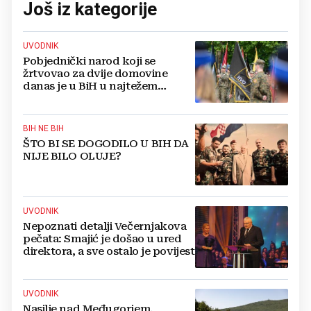
Još iz kategorije
UVODNIK
Pobjednički narod koji se
žrtvovao za dvije domovine
danas je u BiH u najtežem
položaju
BIH NE BIH
ŠTO BI SE DOGODILO U BIH DA
NIJE BILO OLUJE?
UVODNIK
Nepoznati detalji Večernjakova
pečata: Smajić je došao u ured
direktora, a sve ostalo je povijest
UVODNIK
Nasilje nad Međugorjem,