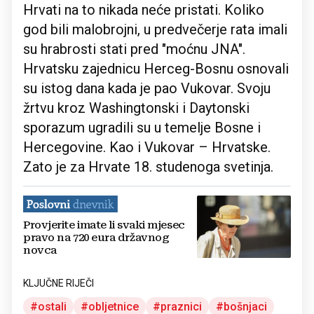
Hrvati na to nikada neće pristati. Koliko
god bili malobrojni, u predvečerje rata imali
su hrabrosti stati pred "moćnu JNA".
Hrvatsku zajednicu Herceg-Bosnu osnovali
su istog dana kada je pao Vukovar. Svoju
žrtvu kroz Washingtonski i Daytonski
sporazum ugradili su u temelje Bosne i
Hercegovine. Kao i Vukovar – Hrvatske.
Zato je za Hrvate 18. studenoga svetinja.
Provjerite imate li svaki mjesec
pravo na 720 eura državnog
novca
KLJUČNE RIJEČI
ostali
obljetnice
praznici
bošnjaci