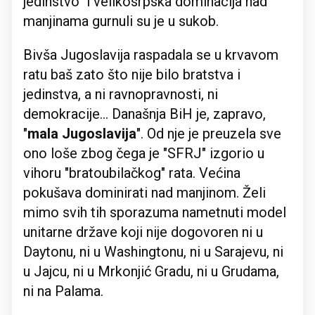
jedinstvo" i velikosrpska dominacija nad
manjinama gurnuli su je u sukob.
Bivša Jugoslavija raspadala se u krvavom
ratu baš zato što nije bilo bratstva i
jedinstva, a ni ravnopravnosti, ni
demokracije... Današnja BiH je, zapravo,
"
mala Jugoslavija
". Od nje je preuzela sve
ono loše zbog čega je "SFRJ" izgorio u
vihoru "bratoubilačkog" rata. Većina
pokušava dominirati nad manjinom. Želi
mimo svih tih sporazuma nametnuti model
unitarne države koji nije dogovoren ni u
Daytonu, ni u Washingtonu, ni u Sarajevu, ni
u Jajcu, ni u Mrkonjić Gradu, ni u Grudama,
ni na Palama.