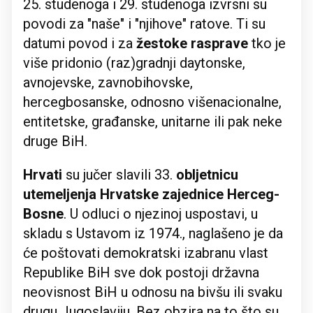
25. studenoga i 29. studenoga izvrsni su
povodi za "naše" i "njihove" ratove. Ti su
datumi povod i za
žestoke rasprave
tko je
više pridonio (raz)gradnji daytonske,
avnojevske, zavnobihovske,
hercegbosanske, odnosno višenacionalne,
entitetske, građanske, unitarne ili pak neke
druge BiH.
Hrvati
su jučer slavili 33.
obljetnicu
utemeljenja Hrvatske zajednice Herceg-
Bosne
. U odluci o njezinoj uspostavi, u
skladu s Ustavom iz 1974., naglašeno je da
će poštovati demokratski izabranu vlast
Republike BiH sve dok postoji državna
neovisnost BiH u odnosu na bivšu ili svaku
drugu Jugoslaviju. Bez obzira na to što su