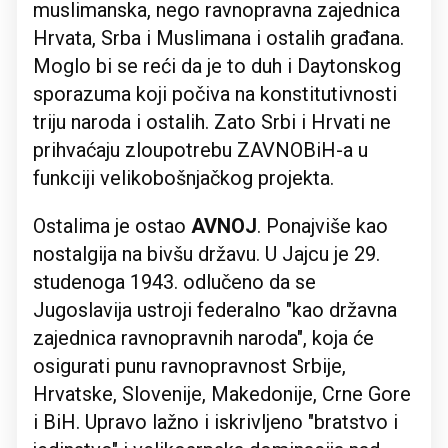
muslimanska, nego ravnopravna zajednica
Hrvata, Srba i Muslimana i ostalih građana.
Moglo bi se reći da je to duh i Daytonskog
sporazuma koji počiva na konstitutivnosti
triju naroda i ostalih. Zato Srbi i Hrvati ne
prihvaćaju zloupotrebu ZAVNOBiH-a u
funkciji velikobošnjačkog projekta.
Ostalima je ostao
AVNOJ
. Ponajviše kao
nostalgija na bivšu državu. U Jajcu je 29.
studenoga 1943. odlučeno da se
Jugoslavija ustroji federalno "kao državna
zajednica ravnopravnih naroda", koja će
osigurati punu ravnopravnost Srbije,
Hrvatske, Slovenije, Makedonije, Crne Gore
i BiH. Upravo lažno i iskrivljeno "bratstvo i