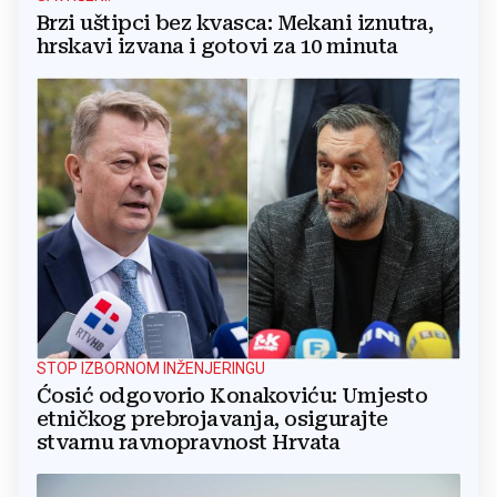
Brzi uštipci bez kvasca: Mekani iznutra,
hrskavi izvana i gotovi za 10 minuta
STOP IZBORNOM INŽENJERINGU
Ćosić odgovorio Konakoviću: Umjesto
etničkog prebrojavanja, osigurajte
stvarnu ravnopravnost Hrvata