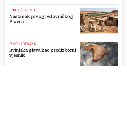
UNATOČ SVEMU
Nastanak prvog redovničkog
Pravila
IZMEĐU REDAKA
Svinjska glava kao predizborni
vjesnik
BIH, NE BIH
Hrvatski sabor danas na ispitu
odgovornosti prema Hrvatima u
BiH
HERC ISKRICE
Jednima crvene kartone
opraštaju, a drugima ni lagane