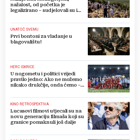
nažalost, od početka je
legalizirano – sudjelovali su i
hercegovački biskupi
UNATOČ SVEMU
Prvi bontoni za vladanje u
blagovalištu!
HERC ISKRICE
U nogometu i politici vrijedi
pravilo jedno: Ako ne možemo
nikako drukčije, onda ćemo –
pošteno!
KINO RETROSPEKTIVA
Lucasovi filmovi utjecali su na
novu generaciju filmaša koji su
granice pomaknuli još dalje