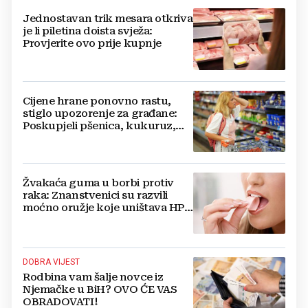
Jednostavan trik mesara otkriva
je li piletina doista svježa:
Provjerite ovo prije kupnje
Cijene hrane ponovno rastu,
stiglo upozorenje za građane:
Poskupjeli pšenica, kukuruz,
šećer i biljna ulja
Žvakaća guma u borbi protiv
raka: Znanstvenici su razvili
moćno oružje koje uništava HPV
i bakterije
DOBRA VIJEST
Rodbina vam šalje novce iz
Njemačke u BiH? OVO ĆE VAS
OBRADOVATI!