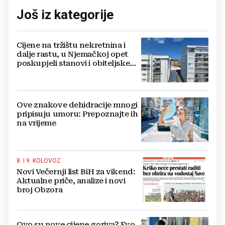
Još iz kategorije
Cijene na tržištu nekretnina i
dalje rastu, u Njemačkoj opet
poskupjeli stanovi i obiteljske
kuće
Ove znakove dehidracije mnogi
pripisuju umoru: Prepoznajte ih
na vrijeme
8. I 9. KOLOVOZ
Novi Večernji list BiH za vikend:
Aktualne priče, analize i novi
broj Obzora
Ovo su nove cijene goriva? Evo