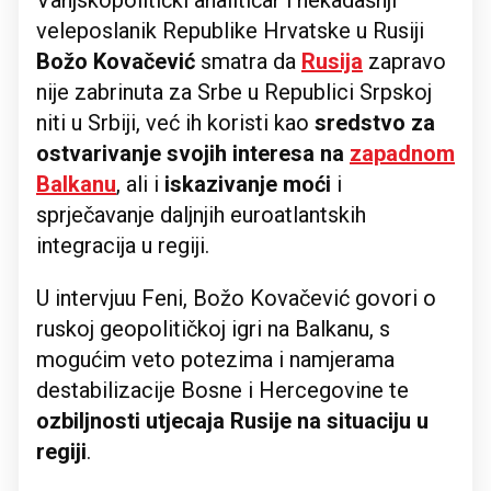
Vanjskopolitički analitičar i nekadašnji
veleposlanik Republike Hrvatske u Rusiji
Božo Kovačević
smatra da
Rusija
zapravo
nije zabrinuta za Srbe u Republici Srpskoj
niti u Srbiji, već ih koristi kao
sredstvo za
ostvarivanje svojih interesa na
zapadnom
Balkanu
, ali i
iskazivanje moći
i
sprječavanje daljnjih euroatlantskih
integracija u regiji.
U intervjuu Feni, Božo Kovačević govori o
ruskoj geopolitičkoj igri na Balkanu, s
mogućim veto potezima i namjerama
destabilizacije Bosne i Hercegovine te
ozbiljnosti utjecaja Rusije na situaciju u
regiji
.