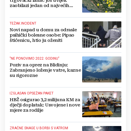
trgovački lanac još uvijek
zaobilazi jedan od najvećih
gradova u BiH?
TEŽAK INCIDENT
Novi napad u domu za odrasle
psihički bolesne osobe: Pipao
štićenicu, htio ju oženiti
"NE PONOVIMO 2022. GODINU"
Poziv na oprez na Blidinju:
Zabranjeno loženje vatre, kazne
su rigorozne
IZGLASAN OPSEŽAN PAKET
HBŽ osigurao 3,2 milijuna KM za
dječji doplatak: Usvojene i nove
mjere za rodilje
ZRAČNE SNAGE U BORBI S VATROM