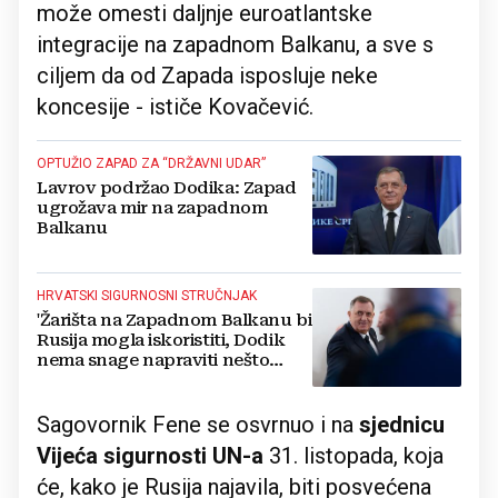
može omesti daljnje euroatlantske
integracije na zapadnom Balkanu, a sve s
ciljem da od Zapada isposluje neke
koncesije - ističe Kovačević.
OPTUŽIO ZAPAD ZA “DRŽAVNI UDAR”
Lavrov podržao Dodika: Zapad
ugrožava mir na zapadnom
Balkanu
HRVATSKI SIGURNOSNI STRUČNJAK
'Žarišta na Zapadnom Balkanu bi
Rusija mogla iskoristiti, Dodik
nema snage napraviti nešto
opasnije u BiH'
Sagovornik Fene se osvrnuo i na
sjednicu
Vijeća sigurnosti UN-a
31. listopada, koja
će, kako je Rusija najavila, biti posvećena