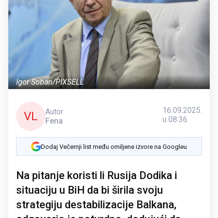
Igor Soban/PIXSELL
16.09.2025.
Autor
VL
u 08:36
Fena
Dodaj Večernji list među omiljene izvore na Googleu
Na pitanje koristi li Rusija Dodika i
situaciju u BiH da bi širila svoju
strategiju destabilizacije Balkana,