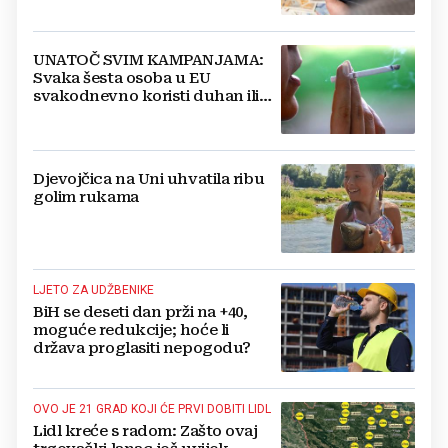
UNATOČ SVIM KAMPANJAMA:
Svaka šesta osoba u EU
svakodnevno koristi duhan ili
srodne proizvode
Djevojčica na Uni uhvatila ribu
golim rukama
LJETO ZA UDŽBENIKE
BiH se deseti dan prži na +40,
moguće redukcije; hoće li
država proglasiti nepogodu?
OVO JE 21 GRAD KOJI ĆE PRVI DOBITI LIDL
Lidl kreće s radom: Zašto ovaj