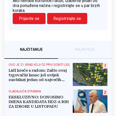
Ako nemate korisnički račun, izaberite jedan od
dva ponuđena načina i registrirajte se u par brzih
koraka.
Prijavite se
Registrirajte se
NAJČITANIJE
NAJNOVIJE
OVO JE 21 GRAD KOJI ĆE PRVI DOBITI LIDL
1
Lidl kreće s radom: Zašto ovaj
trgovački lanac još uvijek
zaobilazi jedan od najvećih
gradova u BiH?
VLADAJUĆA STRANKA
2
EKSKLUZIVNO: DONOSIMO
IMENA KANDIDATA HDZ-A BIH
ZA IZBORE U LISTOPADU