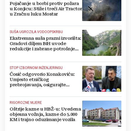
Pojačanje u borbi protiv požara
u Konjicu: Stiže i treći Air Tractor
u Zračnu luku Mostar
SUŠA UGROZILA VODOOPSKRBU
Ekstremna suša prazni izvorišta:
Gradovi diljem BiH uvode
redukcije i zabrane potrošnje
vode, posebno teško u
Hercegovini
STOP IZBORNOM INŽENJERINGU
Ćosić odgovorio Konakoviću:
Umjesto etničkog
prebrojavanja, osigurajte
stvarnu ravnopravnost Hrvata
RIGOROZNE MJERE
Oštrije kazne u HBŽ-u: Uvedena
objesna vožnja, kazne do 5.000
KM i trajno oduzimanje vozila