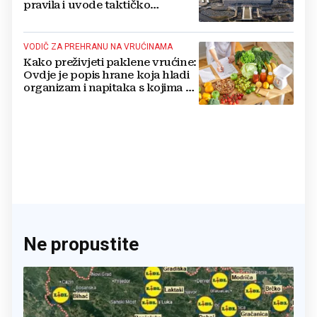
pravila i uvode taktičko
nuklearno oružje
VODIČ ZA PREHRANU NA VRUĆINAMA
Kako preživjeti paklene vrućine:
Ovdje je popis hrane koja hladi
organizam i napitaka s kojima si
činite 'medvjeđu uslugu'
Ne propustite