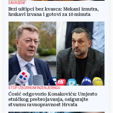
SAVRŠENI!
Brzi uštipci bez kvasca: Mekani iznutra,
hrskavi izvana i gotovi za 10 minuta
STOP IZBORNOM INŽENJERINGU
Ćosić odgovorio Konakoviću: Umjesto
etničkog prebrojavanja, osigurajte
stvarnu ravnopravnost Hrvata