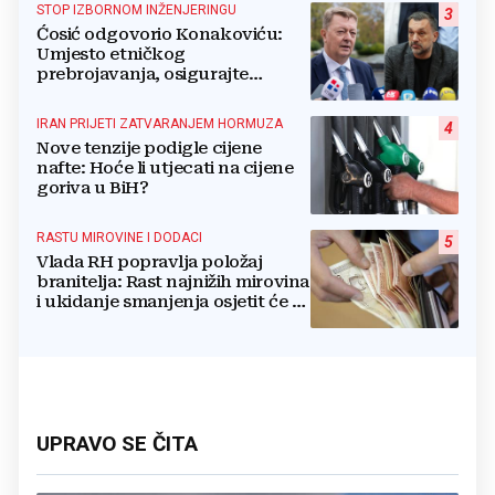
STOP IZBORNOM INŽENJERINGU
3
Ćosić odgovorio Konakoviću:
Umjesto etničkog
prebrojavanja, osigurajte
stvarnu ravnopravnost Hrvata
IRAN PRIJETI ZATVARANJEM HORMUZA
4
Nove tenzije podigle cijene
nafte: Hoće li utjecati na cijene
goriva u BiH?
RASTU MIROVINE I DODACI
5
Vlada RH popravlja položaj
branitelja: Rast najnižih mirovina
i ukidanje smanjenja osjetit će se
i u BiH
UPRAVO SE ČITA