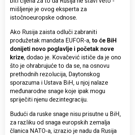
biti cijena za to da Rusija ne stavi veto -
mišljenje je ovog eksperta za
istočnoeuropske odnose.
Ako Rusija zaista odluči zabraniti
produžetak mandata EUFOR-a,
to će BiH
donijeti novo poglavlje i početak nove
krize
, dodao je. Kovačević ističe da je ono
što je ohrabrujuće to da se, na osnovu
prethodnih rezolucija, Daytonskog
sporazuma i Ustava BiH, u njoj nalaze
međunarodne snage koje ipak mogu
spriječiti njenu dezintegraciju.
Budući da ruske snage nisu prisutne u BiH,
za razliku od snaga europskih zemalja
članica NATO-a, izrazio je nadu da Rusija