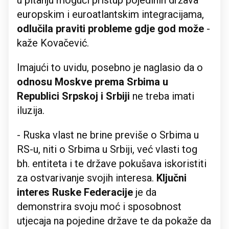
u pitanju mogući pristup pojedinih država
europskim i euroatlantskim integracijama,
odlučila praviti probleme gdje god može
-
kaže Kovačević.
Imajući to uvidu, posebno je naglasio da o
odnosu Moskve prema Srbima u
Republici Srpskoj i Srbiji
ne treba imati
iluzija.
- Ruska vlast ne brine previše o Srbima u
RS-u, niti o Srbima u Srbiji, već vlasti tog
bh. entiteta i te države pokušava iskoristiti
za ostvarivanje svojih interesa.
Ključni
interes Ruske Federacije
je da
demonstrira svoju moć i sposobnost
utjecaja na pojedine države te da pokaže da