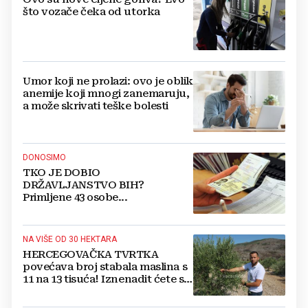
što vozače čeka od utorka
Umor koji ne prolazi: ovo je oblik
anemije koji mnogi zanemaruju,
a može skrivati teške bolesti
DONOSIMO
TKO JE DOBIO
DRŽAVLJANSTVO BIH?
Primljene 43 osobe...
NA VIŠE OD 30 HEKTARA
HERCEGOVAČKA TVRTKA
povećava broj stabala maslina s
11 na 13 tisuća! Iznenadit ćete se
kako ih štite