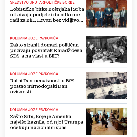
SREDSTVO UNUTARPOLITIČKE BORBE
Lobističke bitke Bošnjaka i Srba
otkrivaju podjele i da nitko ne
radi za BiH, Hrvati bez vidljivog
angažiranja
KOLUMNA JOZE PAVKOVIĆA
Zašto strani i domaći političari
prizivaju povratak Karadžićeva
SDS-a na vlast u BiH?
KOLUMNA JOZE PAVKOVIĆA
Ratni Dan neovisnosti u BiH
postao mirnodopski Dan
ovisnosti
KOLUMNA JOZE PAVKOVIĆA
Zašto Srbi, koje je Amerika
najviše kaznila, od nje i Trumpa
očekuju nacionalni spas