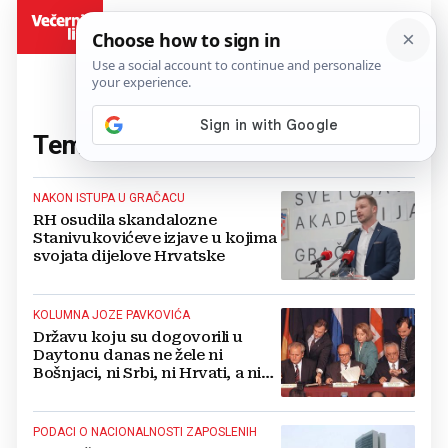
BiH
Tema:
Srbi
(185 članaka)
NAKON ISTUPA U GRAČACU
RH osudila skandalozne
Stanivukovićeve izjave u kojima
svojata dijelove Hrvatske
KOLUMNA JOZE PAVKOVIĆA
Državu koju su dogovorili u
Daytonu danas ne žele ni
Bošnjaci, ni Srbi, ni Hrvati, a ni
ostali
PODACI O NACIONALNOSTI ZAPOSLENIH