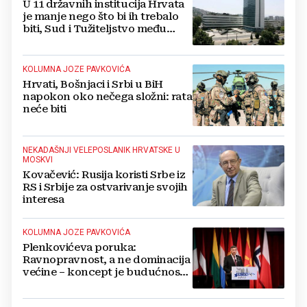
U 11 državnih institucija Hrvata
je manje nego što bi ih trebalo
biti, Sud i Tužiteljstvo među
najlošijima
KOLUMNA JOZE PAVKOVIĆA
Hrvati, Bošnjaci i Srbi u BiH
napokon oko nečega složni: rata
neće biti
NEKADAŠNJI VELEPOSLANIK HRVATSKE U
MOSKVI
Kovačević: Rusija koristi Srbe iz
RS i Srbije za ostvarivanje svojih
interesa
KOLUMNA JOZE PAVKOVIĆA
Plenkovićeva poruka:
Ravnopravnost, a ne dominacija
većine – koncept je budućnosti
BiH