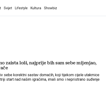
t
Svijet
Lifestyle
Kultura
Showbiz
mo zaista loši, najprije bih sam sebe mijenjao,
rače
iv sebe korektni sastav domaćih, koji tijekom cijele utakmice
štriji start nad našim igračima, imali smo i nepristrano suđenje