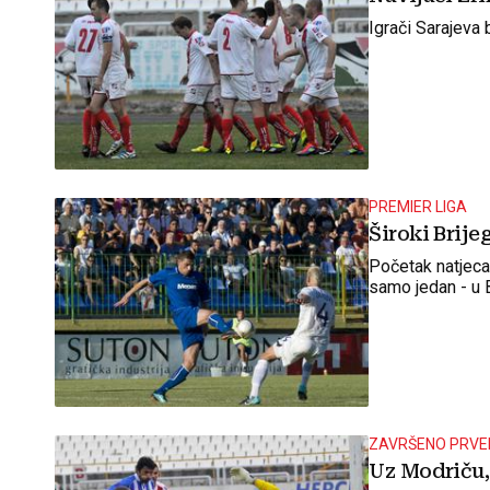
Igrači Sarajeva 
PREMIER LIGA
Široki Brije
Početak natjecan
samo jedan - u B
ZAVRŠENO PRV
Uz Modriču, 