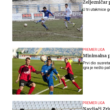
Željezničar 
U tri utakmice go
PREMIER LIGA
Minimalna p
Prvi dio susreta
igra je nešto pa
PREMIER LIGA
Navijači Zri