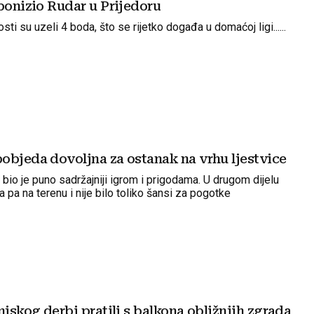
ponizio Rudar u Prijedoru
sti su uzeli 4 boda, što se rijetko događa u domaćoj ligi......
objeda dovoljna za ostanak na vrhu ljestvice
 bio je puno sadržajniji igrom i prigodama. U drugom dijelu
la pa na terenu i nije bilo toliko šansi za pogotke
njskog derbi pratili s balkona obližnjih zgrada