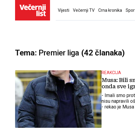
Vijesti
Večernji TV
Crna kronika
Spor
Tema:
Premier liga
(42 članaka)
REAKCIJA
Musa: Bili s
onda sve ig
- Imali smo prot
nisu napravili o
- rekao je Musa