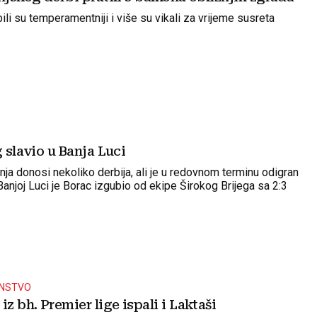
bili su temperamentniji i više su vikali za vrijeme susreta
g slavio u Banja Luci
ja donosi nekoliko derbija, ali je u redovnom terminu odigran
anjoj Luci je Borac izgubio od ekipe Širokog Brijega sa 2:3
ENSTVO
iz bh. Premier lige ispali i Laktaši