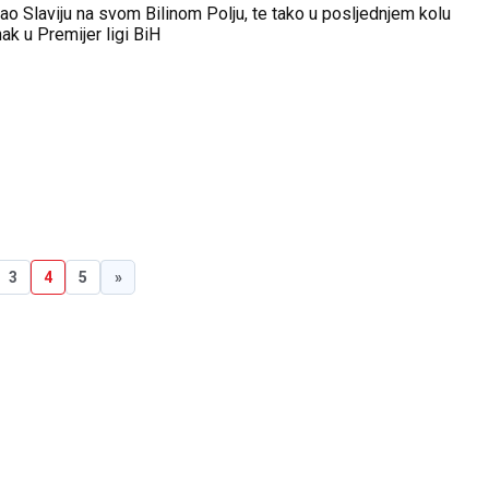
rao Slaviju na svom Bilinom Polju, te tako u posljednjem kolu
ak u Premijer ligi BiH
3
4
5
»