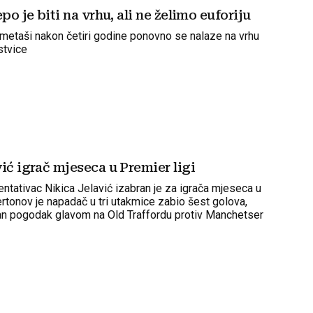
epo je biti na vrhu, ali ne želimo euforiju
etaši nakon četiri godine ponovno se nalaze na vrhu
stvice
ić igrač mjeseca u Premier ligi
entativac Nikica Jelavić izabran je za igrača mjeseca u
ertonov je napadač u tri utakmice zabio šest golova,
jajan pogodak glavom na Old Traffordu protiv Manchetser