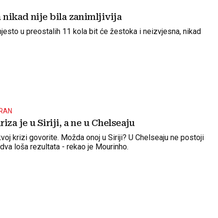
 nikad nije bila zanimljivija
esto u preostalih 11 kola bit će žestoka i neizvjesna, nikad
RAN
iza je u Siriji, a ne u Chelseaju
oj krizi govorite. Možda onoj u Siriji? U Chelseaju ne postoji
dva loša rezultata - rekao je Mourinho.