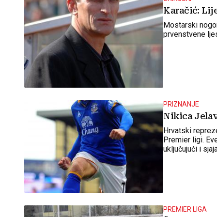
Karačić: Lij
Mostarski nogom
prvenstvene lje
PRIZNANJE
Nikica Jelav
Hrvatski reprez
Premier ligi. Ev
uključujući i s
Uniteda
PREMIER LIGA