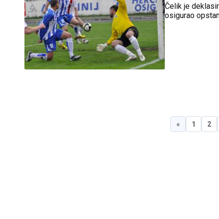
Čelik je deklasi
osigurao opstan
«
1
2