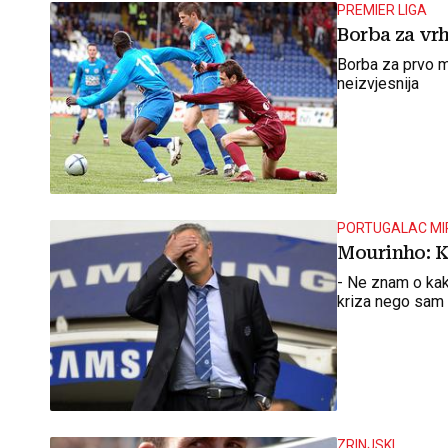
PREMIER LIGA
Borba za vrh
Borba za prvo mj
neizvjesnija
PORTUGALAC MI
Mourinho: Kr
- Ne znam o kakv
kriza nego sam 
ZRINJSKI