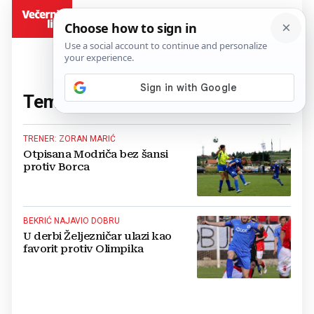
BiH
Tema:
Premier liga
(42 članaka)
TRENER: ZORAN MARIĆ
Otpisana Modriča bez šansi
protiv Borca
BEKRIĆ NAJAVIO DOBRU
U derbi Željezničar ulazi kao
favorit protiv Olimpika