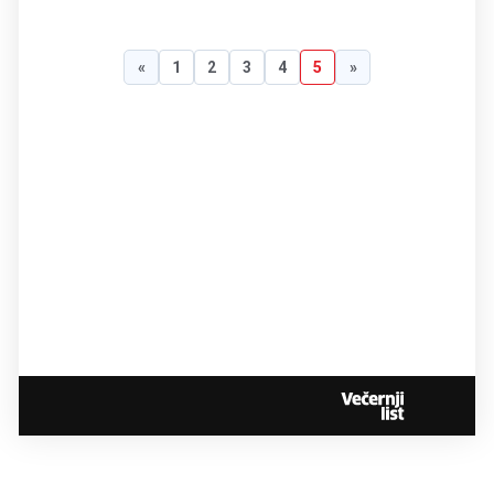
«
1
2
3
4
5
»