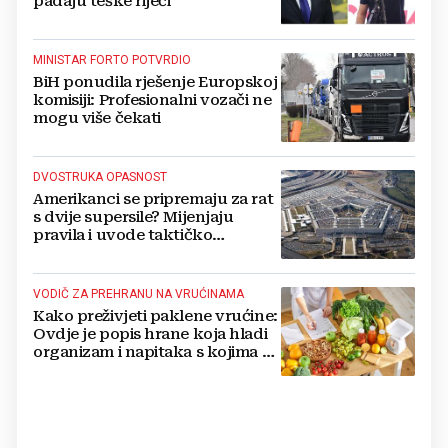
padaju teške riječi
MINISTAR FORTO POTVRDIO
BiH ponudila rješenje Europskoj
komisiji: Profesionalni vozači ne
mogu više čekati
DVOSTRUKA OPASNOST
Amerikanci se pripremaju za rat
s dvije supersile? Mijenjaju
pravila i uvode taktičko
nuklearno oružje
VODIČ ZA PREHRANU NA VRUĆINAMA
Kako preživjeti paklene vrućine:
Ovdje je popis hrane koja hladi
organizam i napitaka s kojima si
činite 'medvjeđu uslugu'