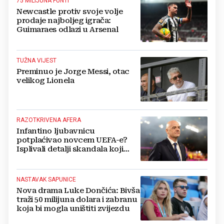
75 MILIJUNA FUNTI
Newcastle protiv svoje volje
prodaje najboljeg igrača:
Guimaraes odlazi u Arsenal
TUŽNA VIJEST
Preminuo je Jorge Messi, otac
velikog Lionela
RAZOTKRIVENA AFERA
Infantino ljubavnicu
potplaćivao novcem UEFA-e?
Isplivali detalji skandala koji
potresa FIFA-u
NASTAVAK SAPUNICE
Nova drama Luke Dončića: Bivša
traži 50 milijuna dolara i zabranu
koja bi mogla uništiti zvijezdu