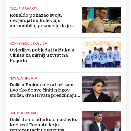
"MOJE IGRAČKE"
Ronaldo pokazao svoju
nevjerojatnu kolekciju
automobila, priznao je da je
prestao brojiti koliko ih ima!
KONFERENCIJSKA LIGA
Uvjerljiva pobjeda Hajduka u
Vilnisu za mirniji uzvrat na
Poljudu
NAVALA HRVATA
Dalić u Emirate ne odlazi sam:
Evo tko će sve činiti njegov
stožer, dva Hrvata preuzimaju
druge ključne funkcije
SVE DOGOVORIO
Dalić donio odluku o nastavku
karijere! Poznato koju
reprezentaciju preuzima