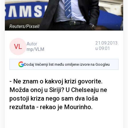
Reuters/Pixsell
21.09.2013.
Autor
VL
u 09:01
mp/VLM
Dodaj Večernji list među omiljene izvore na Googleu
- Ne znam o kakvoj krizi govorite.
Možda onoj u Siriji? U Chelseaju ne
postoji kriza nego sam dva loša
rezultata - rekao je Mourinho.