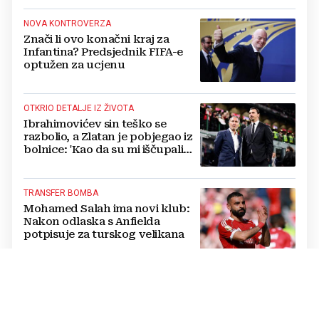
NOVA KONTROVERZA
Znači li ovo konačni kraj za
Infantina? Predsjednik FIFA-e
optužen za ucjenu
OTKRIO DETALJE IZ ŽIVOTA
Ibrahimovićev sin teško se
razbolio, a Zlatan je pobjegao iz
bolnice: 'Kao da su mi iščupali
srce'
TRANSFER BOMBA
Mohamed Salah ima novi klub:
Nakon odlaska s Anfielda
potpisuje za turskog velikana
KRAJ SAPUNICE
Nevjerojatan preokret:
Dončićeva bivša zaručnica