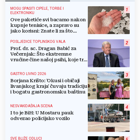
MOGU SPASITI CIPELE, TORBE I
1
ELEKTRONIKU
Ove paketiće svi bacamo nakon
kupnje tenisice, a zapravo su
jako korisni: Znate li za što
služe?
POSLJEDICE TOPLINSKOG VALA
2
Prof. dr. sc. Dragan Babić za
Večernjak: Što ekstremne
vrućine čine našoj psihi, koje tri
namirnice trebamo jesti, kako se
boriti...
GASTRO LIVNO 2026
3
Borjana Krišto: 'Okusi i običaji
livanjskog kraja' čuvaju tradiciju
i bogatu gastronomsku baštinu
NESVAKIDAŠNJA SCENA
4
I to je BiH: U Mostaru pauk
odvezao policijsko vozilo
SVE BLIŽE ODLUCI
5