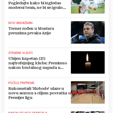
Pogledajte kako bi izgledao
moderni tenis, ne bi se igralo
dulje od dva sata
NOVI ANGAŽMAN
Trener rođen u Mostaru
preuzima prvaka Azije
STRAŠNE VIJESTI
Ubijen kapetan (27)
najtrofejnijeg kluba: Preminuo
nakon brutalnog napada u
blizini svoje kuće
POČELE PRIPREME
Rukometaši 'Slobode' ulaze u
novu sezonu s ciljem povratka u
Premijer ligu