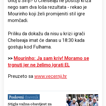
onoj u Siriji? U Chelseaju ne postoji kriza
nego sam dva loša rezultata - rekao je
Mourinho koji želi promijeniti stil igre
momčadi.
Priliku da dokažu da nisu u krizi igrači
Chelseaja imat će danas u 18:30 kada
gostuju kod Fulhama.
>>
Mourinho: Ja sam kriv! Moramo se
trgnuti jer ne želimo igrati EL
Preuzeto sa
www.vecernji.hr
Stigla važna obavijest za