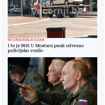
NESVAKIDAŠNJA SCENA
I to je BiH: U Mostaru pauk odvezao
policijsko vozilo