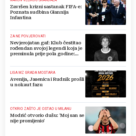
NAKON VELIKOG SKANDALA
Završen krizni sastanak FIFA-e:
Poznata sudbina Giannija
Infantina
ZA NE POVJEROVATI
Nevjerojatan gaf: Klub čestitao
rođendan svojoj legendi koja je
preminula prije pola godine:
'Neka ovaj novi ciklus...'
LIGA MZ GRADA MOSTARA
Avenija, Jasenica i Rudnik prošli
u nokaut fazu
OTKRIO ZAŠTO JE OSTAO U MILANU
Modrić otvorio dušu: 'Moj san se
nije promijenio'