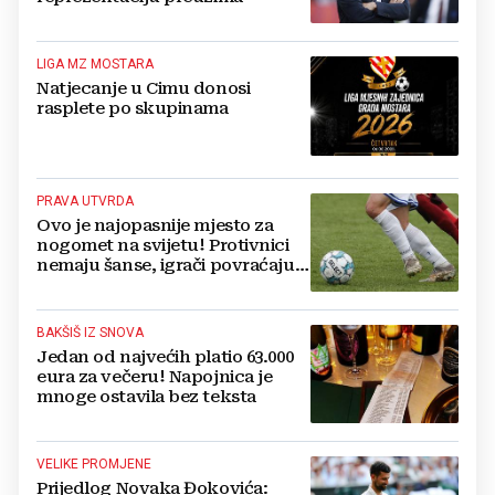
LIGA MZ MOSTARA
Natjecanje u Cimu donosi
rasplete po skupinama
PRAVA UTVRDA
Ovo je najopasnije mjesto za
nogomet na svijetu! Protivnici
nemaju šanse, igrači povraćaju,
bore za zrak...
BAKŠIŠ IZ SNOVA
Jedan od najvećih platio 63.000
eura za večeru! Napojnica je
mnoge ostavila bez teksta
VELIKE PROMJENE
Prijedlog Novaka Đokovića: