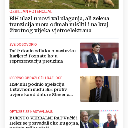
OZBILJAN POTENCIJAL
BiH ulazi u novi val ulaganja, ali zelena
tranzicija mora odmah misliti i na kraj
životnog vijeka vjetroelektrana
SVE DOGOVORIO
Dalić donio odluku o nastavku
karijere! Poznato koju
reprezentaciju preuzima
ISCRPNO OBRAZLOŽILI RAZLOGE
HSP BiH podnio apelaciju
Ustavnom sudu BiH protiv
ovjere kandidature Slavena
Kovačevića
OPTUŽBE SE NASTAVLJAJU
BUKNUO VERBALNI RAT Vučić i
Helez se posvađali oko Bugojna,