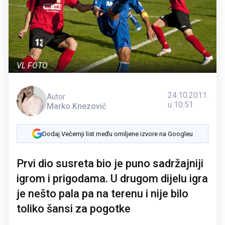
VL FOTO
24.10.2011.
Autor
u 10:51
Marko Knezović
Dodaj Večernji list među omiljene izvore na Googleu
Prvi dio susreta bio je puno sadržajniji
igrom i prigodama. U drugom dijelu igra
je nešto pala pa na terenu i nije bilo
toliko šansi za pogotke