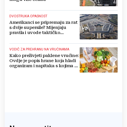
DVOSTRUKA OPASNOST
Amerikanci se pripremaju za rat
s dvije supersile? Mijenjaju
pravila i uvode taktičko
nuklearno oružje
VODIČ ZA PREHRANU NA VRUĆINAMA
Kako preživjeti paklene vrućine:
Ovdje je popis hrane koja hladi
organizam i napitaka s kojima si
činite 'medvjeđu uslugu'