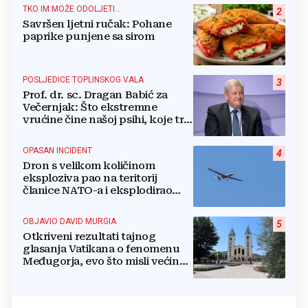
TKO IM MOŽE ODOLJETI...
2
Savršen ljetni ručak: Pohane
paprike punjene sa sirom
POSLJEDICE TOPLINSKOG VALA
3
Prof. dr. sc. Dragan Babić za
Večernjak: Što ekstremne
vrućine čine našoj psihi, koje tri
namirnice trebamo jesti, kako se
boriti...
OPASAN INCIDENT
4
Dron s velikom količinom
eksploziva pao na teritorij
članice NATO-a i eksplodirao
blizu plinovoda
OBJAVIO DAVID MURGIA
5
Otkriveni rezultati tajnog
glasanja Vatikana o fenomenu
Međugorja, evo što misli većina
crkevnih dužnosnika