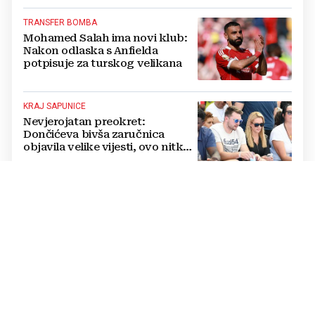
TRANSFER BOMBA
Mohamed Salah ima novi klub:
Nakon odlaska s Anfielda
potpisuje za turskog velikana
KRAJ SAPUNICE
Nevjerojatan preokret:
Dončićeva bivša zaručnica
objavila velike vijesti, ovo nitko
nije očekivao!
RAPSODIJA
Dinamo nadigrao pa razbio
Sopića i Žalgiris, plavi su na
pragu play-offa Lige prvaka (5:0)
LUKSUZNO
FOTO Vatreni je živio u štali i
kopao na polju pa izgradio
luksuzni hotel: Noćenje košta