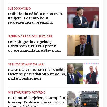
SVE DOGOVORIO
Dalić donio odluku o nastavku
karijere! Poznato koju
reprezentaciju preuzima
ISCRPNO OBRAZLOŽILI RAZLOGE
HSP BiH podnio apelaciju
Ustavnom sudu BiH protiv
ovjere kandidature Slavena
Kovačevića
OPTUŽBE SE NASTAVLJAJU
BUKNUO VERBALNI RAT Vučić i
Helez se posvađali oko Bugojna,
padaju teške riječi
MINISTAR FORTO POTVRDIO
BiH ponudila rješenje Europskoj
komisiji: Profesionalni vozači ne
mogu više čekati