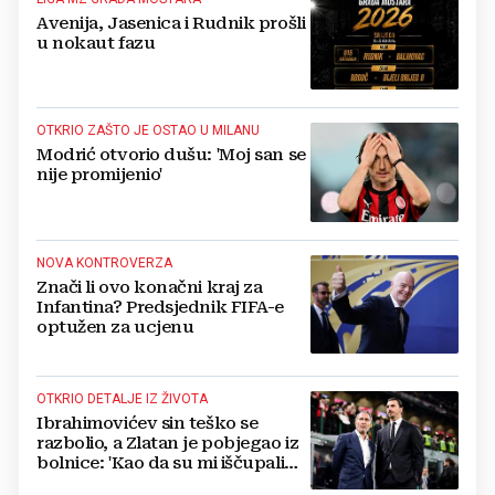
Avenija, Jasenica i Rudnik prošli
u nokaut fazu
OTKRIO ZAŠTO JE OSTAO U MILANU
Modrić otvorio dušu: 'Moj san se
nije promijenio'
NOVA KONTROVERZA
Znači li ovo konačni kraj za
Infantina? Predsjednik FIFA-e
optužen za ucjenu
OTKRIO DETALJE IZ ŽIVOTA
Ibrahimovićev sin teško se
razbolio, a Zlatan je pobjegao iz
bolnice: 'Kao da su mi iščupali
srce'