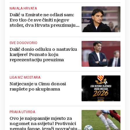
NAVALA HRVATA
Dalić u Emirate ne odlazi sam:
Evo tko će sve činiti njegov
stožer, dva Hrvata preuzimaju
druge ključne funkcije
SVE DOGOVORIO
Dalić donio odluku o nastavku
karijere! Poznato koju
reprezentaciju preuzima
LIGA MZ MOSTARA
Natjecanje u Cimu donosi
rasplete po skupinama
PRAVA UTVRDA
Ovo je najopasnije mjesto za
nogomet na svijetu! Protivnici
nemaju šanse, igrači povraćaju,