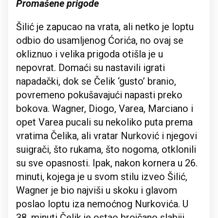
Promašene prigode
Šilić je zapucao na vrata, ali netko je loptu
odbio do usamljenog Ćorića, no ovaj se
okliznuo i velika prigoda otišla je u
nepovrat. Domaći su nastavili igrati
napadački, dok se Čelik ‘gusto’ branio,
povremeno pokušavajući napasti preko
bokova. Wagner, Diogo, Varea, Marciano i
opet Varea pucali su nekoliko puta prema
vratima Čelika, ali vratar Nurković i njegovi
suigrači, što rukama, što nogoma, otklonili
su sve opasnosti. Ipak, nakon kornera u 26.
minuti, kojega je u svom stilu izveo Šilić,
Wagner je bio najviši u skoku i glavom
poslao loptu iza nemoćnog Nurkovića. U
38. minuti Čelik je ostao brojčano slabiji.