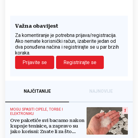
Važna obavijest
Za komentiranje je potrebna prijava/registracija.
Ako nemate korisnički račun, izaberite jedan od
dva ponuđena načina i registrirajte se u par brzih
koraka.
Prijavite se
Registrirajte se
NAJČITANIJE
NAJNOVIJE
MOGU SPASITI CIPELE, TORBE I
1
ELEKTRONIKU
Ove paketiće svi bacamo nakon
kupnje tenisice, a zapravo su
jako korisni: Znate li za što
služe?