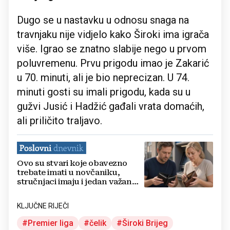
Dugo se u nastavku u odnosu snaga na
travnjaku nije vidjelo kako Široki ima igrača
više. Igrao se znatno slabije nego u prvom
poluvremenu. Prvu prigodu imao je Zakarić
u 70. minuti, ali je bio neprecizan. U 74.
minuti gosti su imali prigodu, kada su u
gužvi Jusić i Hadžić gađali vrata domaćih,
ali priličito traljavo.
Ovo su stvari koje obavezno
trebate imati u novčaniku,
stručnjaci imaju i jedan važan
savjet
KLJUČNE RIJEČI
Premier liga
čelik
Široki Brijeg