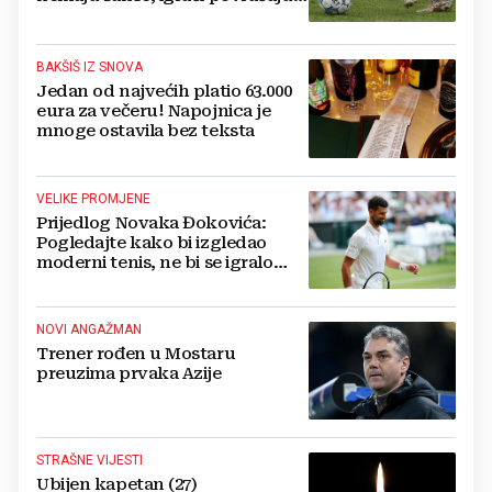
bore za zrak...
BAKŠIŠ IZ SNOVA
Jedan od najvećih platio 63.000
eura za večeru! Napojnica je
mnoge ostavila bez teksta
VELIKE PROMJENE
Prijedlog Novaka Đokovića:
Pogledajte kako bi izgledao
moderni tenis, ne bi se igralo
dulje od dva sata
NOVI ANGAŽMAN
Trener rođen u Mostaru
preuzima prvaka Azije
STRAŠNE VIJESTI
Ubijen kapetan (27)