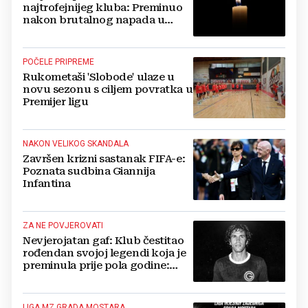
najtrofejnijeg kluba: Preminuo
nakon brutalnog napada u
blizini svoje kuće
POČELE PRIPREME
Rukometaši 'Slobode' ulaze u
novu sezonu s ciljem povratka u
Premijer ligu
NAKON VELIKOG SKANDALA
Završen krizni sastanak FIFA-e:
Poznata sudbina Giannija
Infantina
ZA NE POVJEROVATI
Nevjerojatan gaf: Klub čestitao
rođendan svojoj legendi koja je
preminula prije pola godine:
'Neka ovaj novi ciklus...'
LIGA MZ GRADA MOSTARA