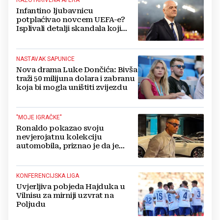
RAZOTKRIVENA AFERA
Infantino ljubavnicu
potplaćivao novcem UEFA-e?
Isplivali detalji skandala koji
potresa FIFA-u
NASTAVAK SAPUNICE
Nova drama Luke Dončića: Bivša
traži 50 milijuna dolara i zabranu
koja bi mogla uništiti zvijezdu
"MOJE IGRAČKE"
Ronaldo pokazao svoju
nevjerojatnu kolekciju
automobila, priznao je da je
prestao brojiti koliko ih ima!
KONFERENCIJSKA LIGA
Uvjerljiva pobjeda Hajduka u
Vilnisu za mirniji uzvrat na
Poljudu