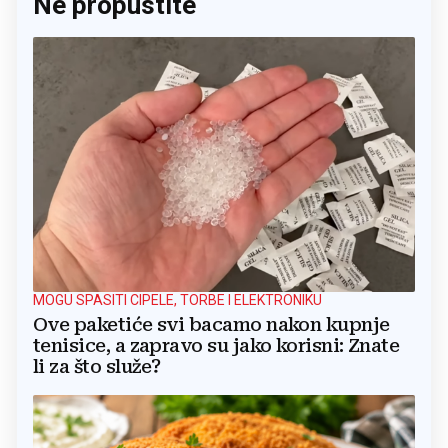
Ne propustite
MOGU SPASITI CIPELE, TORBE I ELEKTRONIKU
Ove paketiće svi bacamo nakon kupnje
tenisice, a zapravo su jako korisni: Znate
li za što služe?