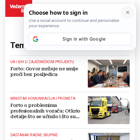
BiH
Tema:
Edin Forto
(69 članaka)
UN I BIH U ZAJEDNIČKOM PROJEKTU
Forto: Govor mržnje ne smije
proći bez posljedica
MINISTAR KOMUNIKACIJA I PROMETA
Forto o problemima
profesionalnih vozača: Otkrio
detalje što se učinilo i što su
sljedeći koraci
SASTANAK RADNE SKUPINE