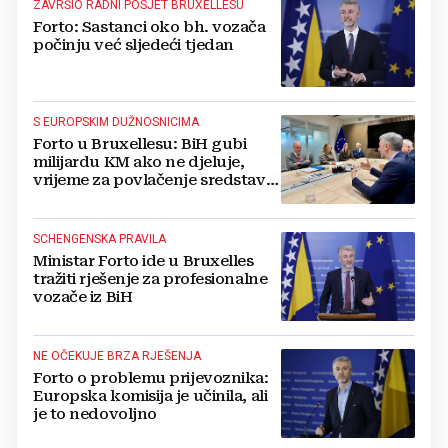
ZAVRŠIO RADNI POSJET BRUXELLESU
Forto: Sastanci oko bh. vozača
počinju već sljedeći tjedan
S EUROPSKIM DUŽNOSNICIMA
Forto u Bruxellesu: BiH gubi
milijardu KM ako ne djeluje,
vrijeme za povlačenje sredstava
ističe
SCHENGENSKA PRAVILA
Ministar Forto ide u Bruxelles
tražiti rješenje za profesionalne
vozače iz BiH
NE OČEKUJE BRZA RJEŠENJA
Forto o problemu prijevoznika:
Europska komisija je učinila, ali
je to nedovoljno