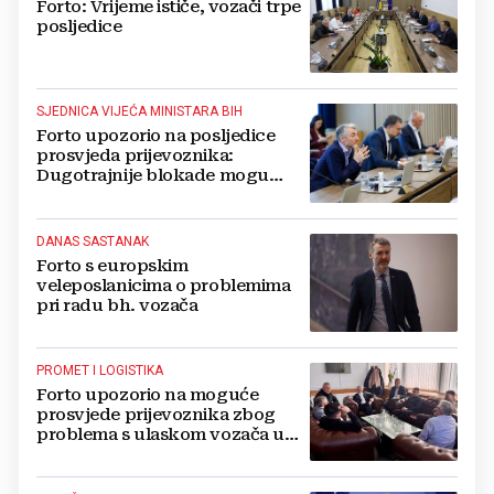
Forto: Vrijeme ističe, vozači trpe
posljedice
SJEDNICA VIJEĆA MINISTARA BIH
Forto upozorio na posljedice
prosvjeda prijevoznika:
Dugotrajnije blokade mogu
izazvati rast cijena
DANAS SASTANAK
Forto s europskim
veleposlanicima o problemima
pri radu bh. vozača
PROMET I LOGISTIKA
Forto upozorio na moguće
prosvjede prijevoznika zbog
problema s ulaskom vozača u
Schengen