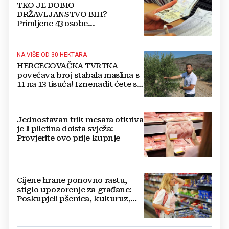
TKO JE DOBIO
DRŽAVLJANSTVO BIH?
Primljene 43 osobe...
NA VIŠE OD 30 HEKTARA
HERCEGOVAČKA TVRTKA
povećava broj stabala maslina s
11 na 13 tisuća! Iznenadit ćete se
kako ih štite
Jednostavan trik mesara otkriva
je li piletina doista svježa:
Provjerite ovo prije kupnje
Cijene hrane ponovno rastu,
stiglo upozorenje za građane:
Poskupjeli pšenica, kukuruz,
šećer i biljna ulja