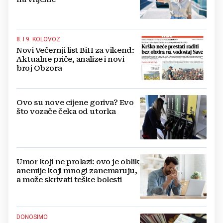
8. I 9. KOLOVOZ
Novi Večernji list BiH za vikend:
Aktualne priče, analize i novi
broj Obzora
Ovo su nove cijene goriva? Evo
što vozače čeka od utorka
Umor koji ne prolazi: ovo je oblik
anemije koji mnogi zanemaruju,
a može skrivati teške bolesti
DONOSIMO