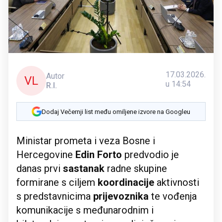
17.03.2026.
Autor
VL
u 14:54
R.I.
Dodaj Večernji list među omiljene izvore na Googleu
Ministar prometa i veza Bosne i
Hercegovine
Edin Forto
predvodio je
danas prvi
sastanak
radne skupine
formirane s ciljem
koordinacije
aktivnosti
s predstavnicima
prijevoznika
te vođenja
komunikacije s međunarodnim i