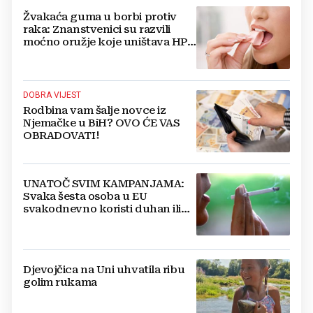
Žvakaća guma u borbi protiv
raka: Znanstvenici su razvili
moćno oružje koje uništava HPV
i bakterije
DOBRA VIJEST
Rodbina vam šalje novce iz
Njemačke u BiH? OVO ĆE VAS
OBRADOVATI!
UNATOČ SVIM KAMPANJAMA:
Svaka šesta osoba u EU
svakodnevno koristi duhan ili
srodne proizvode
Djevojčica na Uni uhvatila ribu
golim rukama