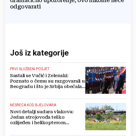
dramatično upozorenje, ovo nikome neće
odgovarati
Još iz kategorije
PRVI SLUŽBENI POSJET
Sastali se Vučić i Zelenski:
Poznato o čemu su razgovarali u
Beogradu i što je Srbija obećala
Ukrajini
NESREĆA KOD BJELOVARA
Novi detalji sudara vlakova:
Jedan strojovođa teško
ozlijeđen i helikopterom
prebačen na Rebro, drugi u
velikom šoku