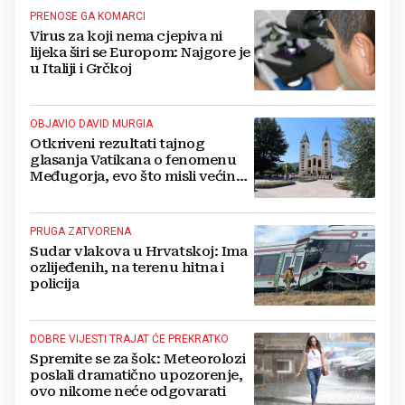
PRENOSE GA KOMARCI
Virus za koji nema cjepiva ni
lijeka širi se Europom: Najgore je
u Italiji i Grčkoj
OBJAVIO DAVID MURGIA
Otkriveni rezultati tajnog
glasanja Vatikana o fenomenu
Međugorja, evo što misli većina
crkevnih dužnosnika
PRUGA ZATVORENA
Sudar vlakova u Hrvatskoj: Ima
ozlijeđenih, na terenu hitna i
policija
DOBRE VIJESTI TRAJAT ĆE PREKRATKO
Spremite se za šok: Meteorolozi
poslali dramatično upozorenje,
ovo nikome neće odgovarati