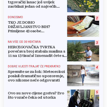
trgovački lanac još uvijek
zaobilazi jedan od najvećih
gradova u BiH?
DONOSIMO
2
TKO JE DOBIO
DRŽAVLJANSTVO BIH?
Primljene 43 osobe...
NA VIŠE OD 30 HEKTARA
3
HERCEGOVAČKA TVRTKA
povećava broj stabala maslina s
11 na 13 tisuća! Iznenadit ćete se
kako ih štite
DOBRE VIJESTI TRAJAT ĆE PREKRATKO
4
Spremite se za šok: Meteorolozi
poslali dramatično upozorenje,
ovo nikome neće odgovarati
5
Ovo su nove cijene goriva? Evo
što vozače čeka od utorka