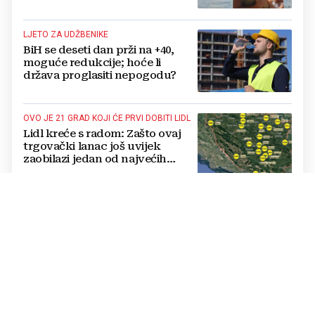
LJETO ZA UDŽBENIKE
BiH se deseti dan prži na +40,
moguće redukcije; hoće li
država proglasiti nepogodu?
OVO JE 21 GRAD KOJI ĆE PRVI DOBITI LIDL
Lidl kreće s radom: Zašto ovaj
trgovački lanac još uvijek
zaobilazi jedan od najvećih
gradova u BiH?
TEŽAK INCIDENT
Novi napad u domu za odrasle
psihički bolesne osobe: Pipao
štićenicu, htio ju oženiti
"NE PONOVIMO 2022. GODINU"
Poziv na oprez na Blidinju:
Zabranjeno loženje vatre, kazne