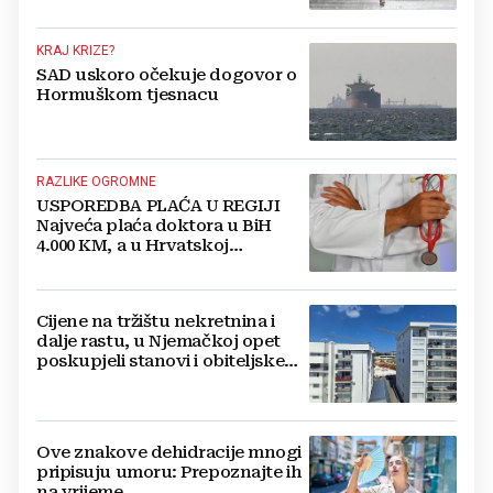
KRAJ KRIZE?
SAD uskoro očekuje dogovor o
Hormuškom tjesnacu
RAZLIKE OGROMNE
USPOREDBA PLAĆA U REGIJI
Najveća plaća doktora u BiH
4.000 KM, a u Hrvatskoj
najmanja 3.000 eura
Cijene na tržištu nekretnina i
dalje rastu, u Njemačkoj opet
poskupjeli stanovi i obiteljske
kuće
Ove znakove dehidracije mnogi
pripisuju umoru: Prepoznajte ih
na vrijeme