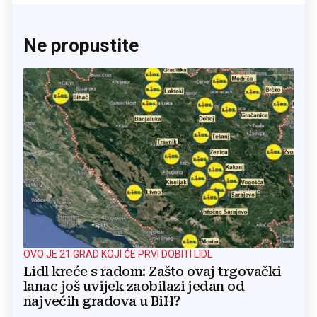
Ne propustite
OVO JE 21 GRAD KOJI ĆE PRVI DOBITI LIDL
Lidl kreće s radom: Zašto ovaj trgovački
lanac još uvijek zaobilazi jedan od
najvećih gradova u BiH?