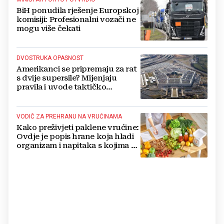
BiH ponudila rješenje Europskoj
komisiji: Profesionalni vozači ne
mogu više čekati
DVOSTRUKA OPASNOST
Amerikanci se pripremaju za rat
s dvije supersile? Mijenjaju
pravila i uvode taktičko
nuklearno oružje
VODIČ ZA PREHRANU NA VRUĆINAMA
Kako preživjeti paklene vrućine:
Ovdje je popis hrane koja hladi
organizam i napitaka s kojima si
činite 'medvjeđu uslugu'