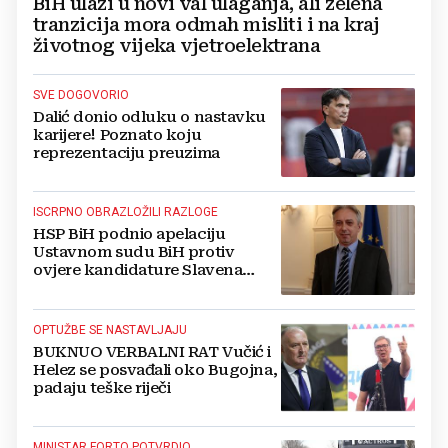
BiH ulazi u novi val ulaganja, ali zelena
tranzicija mora odmah misliti i na kraj
životnog vijeka vjetroelektrana
SVE DOGOVORIO
Dalić donio odluku o nastavku
karijere! Poznato koju
reprezentaciju preuzima
ISCRPNO OBRAZLOŽILI RAZLOGE
HSP BiH podnio apelaciju
Ustavnom sudu BiH protiv
ovjere kandidature Slavena
Kovačevića
OPTUŽBE SE NASTAVLJAJU
BUKNUO VERBALNI RAT Vučić i
Helez se posvađali oko Bugojna,
padaju teške riječi
MINISTAR FORTO POTVRDIO