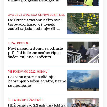
država proglasiti nepogodu?
OVO JE 21 GRAD KOJI ĆE PRVI DOBITI LIDL
Lidl kreće s radom: Zašto ovaj
trgovački lanac još uvijek
zaobilazi jedan od najvećih
gradova u BiH?
TEŽAK INCIDENT
Novi napad u domu za odrasle
psihički bolesne osobe: Pipao
štićenicu, htio ju oženiti
"NE PONOVIMO 2022. GODINU"
Poziv na oprez na Blidinju:
Zabranjeno loženje vatre, kazne
su rigorozne
IZGLASAN OPSEŽAN PAKET
HBŽ osigurao 3,2 milijuna KM za