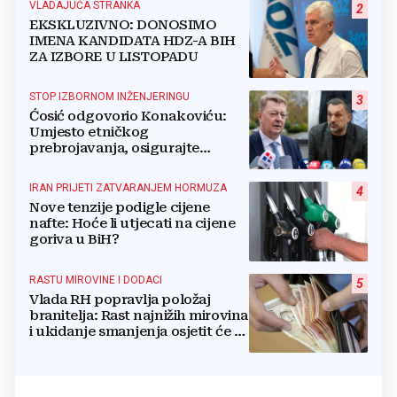
VLADAJUĆA STRANKA
2
EKSKLUZIVNO: DONOSIMO
IMENA KANDIDATA HDZ-A BIH
ZA IZBORE U LISTOPADU
STOP IZBORNOM INŽENJERINGU
3
Ćosić odgovorio Konakoviću:
Umjesto etničkog
prebrojavanja, osigurajte
stvarnu ravnopravnost Hrvata
IRAN PRIJETI ZATVARANJEM HORMUZA
4
Nove tenzije podigle cijene
nafte: Hoće li utjecati na cijene
goriva u BiH?
RASTU MIROVINE I DODACI
5
Vlada RH popravlja položaj
branitelja: Rast najnižih mirovina
i ukidanje smanjenja osjetit će se
i u BiH