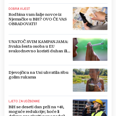
DOBRA VIJEST
Rodbina vam šalje novce iz
Njemačke u BiH? OVO ĆE VAS
OBRADOVATI!
UNATOČ SVIM KAMPANJAMA:
Svaka šesta osoba u EU
svakodnevno koristi duhan ili
srodne proizvode
Djevojčica na Uni uhvatila ribu
golim rukama
LJETO ZA UDŽBENIKE
BiH se deseti dan prži na +40,
moguće redukcije; hoće li