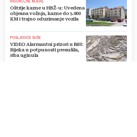
RIGOROZNE MJERE
Oštrije kazne u HBŽ-u: Uvedena
objesna vožnja, kazne do 5.000
KM i trajno oduzimanje vozila
POSLJEDICE SUŠE
VIDEO Alarmantni prizori u BiH:
Rijeka u potpunosti presušila,
riba uginula
PASTOR ŽUPANČIĆ OPTUŽUJE
TOMAŠEVIĆEVU VLAST
SKANDALOZAN POTEZ: Preko
noći iscrtano parkirno mjesto na
ulazu u crkvu – vjernici
preskaču preko automobila
RASTU MIROVINE I DODACI
Vlada RH popravlja položaj
branitelja: Rast najnižih mirovina
i ukidanje smanjenja osjetit će se
i u BiH