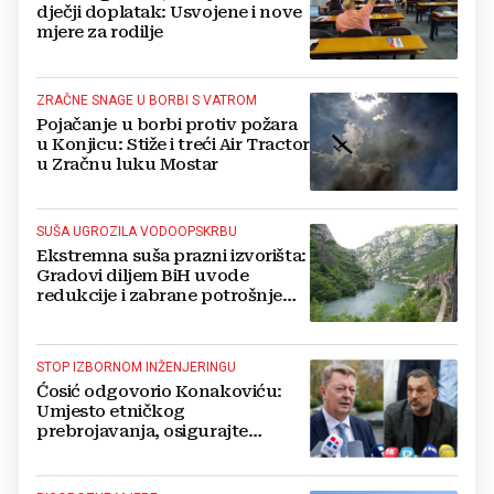
dječji doplatak: Usvojene i nove
mjere za rodilje
ZRAČNE SNAGE U BORBI S VATROM
Pojačanje u borbi protiv požara
u Konjicu: Stiže i treći Air Tractor
u Zračnu luku Mostar
SUŠA UGROZILA VODOOPSKRBU
Ekstremna suša prazni izvorišta:
Gradovi diljem BiH uvode
redukcije i zabrane potrošnje
vode, posebno teško u
Hercegovini
STOP IZBORNOM INŽENJERINGU
Ćosić odgovorio Konakoviću:
Umjesto etničkog
prebrojavanja, osigurajte
stvarnu ravnopravnost Hrvata