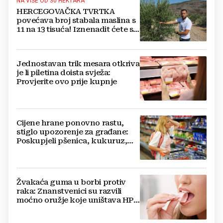
NA VIŠE OD 30 HEKTARA
HERCEGOVAČKA TVRTKA
povećava broj stabala maslina s
11 na 13 tisuća! Iznenadit ćete se
kako ih štite
Jednostavan trik mesara otkriva
je li piletina doista svježa:
Provjerite ovo prije kupnje
Cijene hrane ponovno rastu,
stiglo upozorenje za građane:
Poskupjeli pšenica, kukuruz,
šećer i biljna ulja
Žvakaća guma u borbi protiv
raka: Znanstvenici su razvili
moćno oružje koje uništava HPV
i bakterije