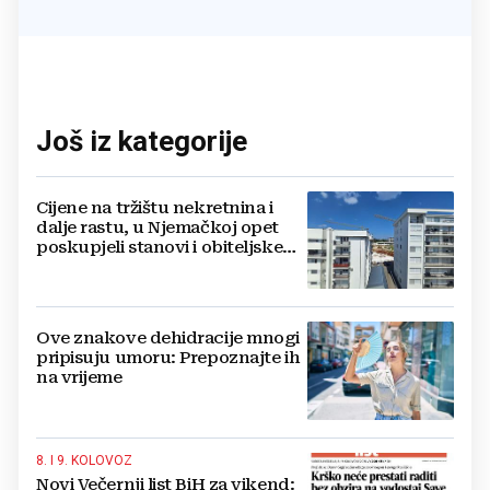
Još iz kategorije
Cijene na tržištu nekretnina i
dalje rastu, u Njemačkoj opet
poskupjeli stanovi i obiteljske
kuće
Ove znakove dehidracije mnogi
pripisuju umoru: Prepoznajte ih
na vrijeme
8. I 9. KOLOVOZ
Novi Večernji list BiH za vikend: