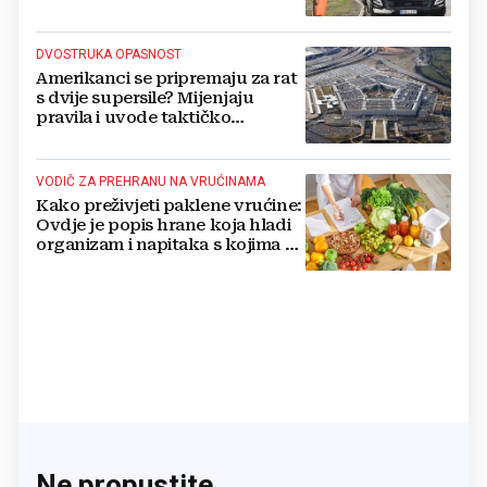
DVOSTRUKA OPASNOST
Amerikanci se pripremaju za rat
s dvije supersile? Mijenjaju
pravila i uvode taktičko
nuklearno oružje
VODIČ ZA PREHRANU NA VRUĆINAMA
Kako preživjeti paklene vrućine:
Ovdje je popis hrane koja hladi
organizam i napitaka s kojima si
činite 'medvjeđu uslugu'
Ne propustite