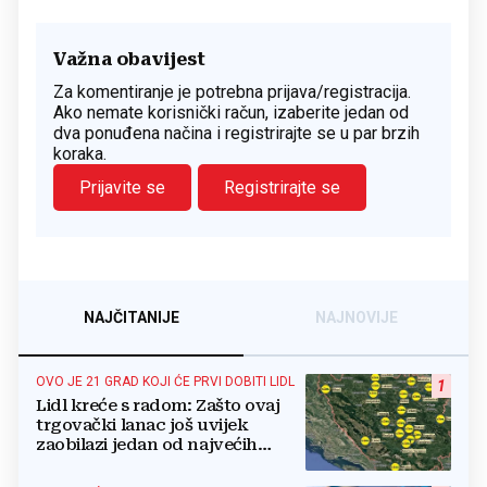
Važna obavijest
Za komentiranje je potrebna prijava/registracija.
Ako nemate korisnički račun, izaberite jedan od
dva ponuđena načina i registrirajte se u par brzih
koraka.
Prijavite se
Registrirajte se
NAJČITANIJE
NAJNOVIJE
OVO JE 21 GRAD KOJI ĆE PRVI DOBITI LIDL
1
Lidl kreće s radom: Zašto ovaj
trgovački lanac još uvijek
zaobilazi jedan od najvećih
gradova u BiH?