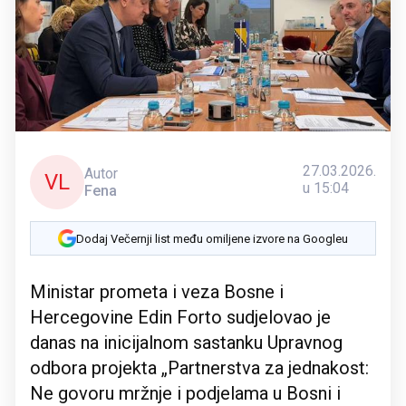
27.03.2026.
Autor
VL
u 15:04
Fena
Dodaj Večernji list među omiljene izvore na Googleu
Ministar prometa i veza Bosne i
Hercegovine Edin Forto sudjelovao je
danas na inicijalnom sastanku Upravnog
odbora projekta „Partnerstva za jednakost:
Ne govoru mržnje i podjelama u Bosni i