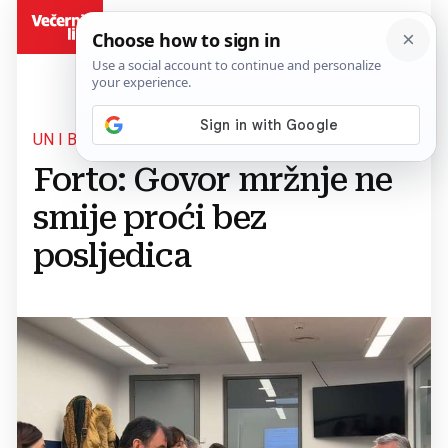
BiH
UN I BIH U ZAJEDNIČKOM PROJEKTU
Forto: Govor mržnje ne
smije proći bez
posljedica