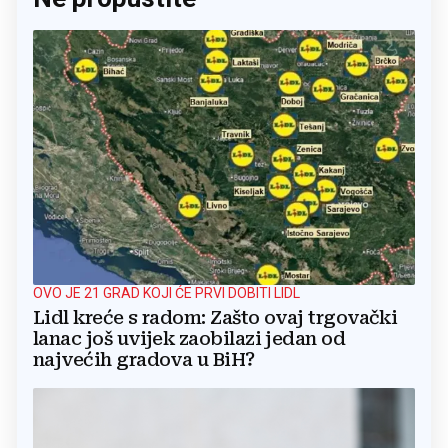
OVO JE 21 GRAD KOJI ĆE PRVI DOBITI LIDL
Lidl kreće s radom: Zašto ovaj trgovački
lanac još uvijek zaobilazi jedan od
najvećih gradova u BiH?