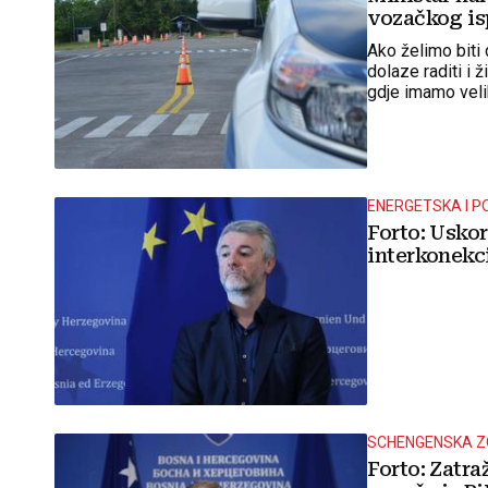
vozačkog is
Ako želimo biti 
dolaze raditi i 
gdje imamo veli
kompanija - poru
ENERGETSKA I P
Forto: Usko
interkonekc
SCHENGENSKA 
Forto: Zatr