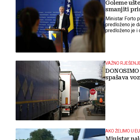
Goleme ušted
smanjiti pri
Ministar Forto 
predloženo je d
predloženo je i
budu snižene n
VAŽNO RJEŠENJ
DONOSIMO D
spašava voz
AKO ŽELIMO U EU.
Ministar na