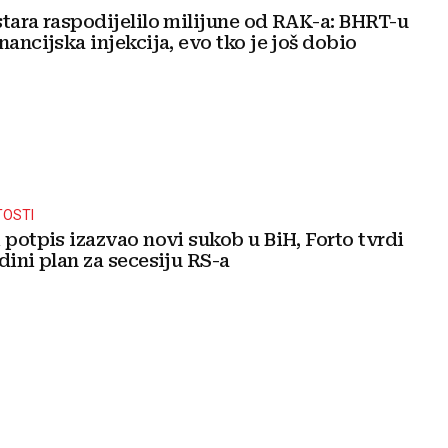
stara raspodijelilo milijune od RAK-a: BHRT-u
nancijska injekcija, evo tko je još dobio
TOSTI
 potpis izazvao novi sukob u BiH, Forto tvrdi
dini plan za secesiju RS-a