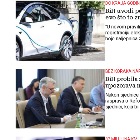
DO KRAJA GODIN
BiH uvodi po
evo što to z
"U novom pravil
registraciju elek
boje naljepnica
nekoliko inicijat
BEZ KORAKA NA
BiH probila
upozorava 
Nakon sjednice 
rasprava o Refo
sjednici, koja b
82 MILIJUNA KM