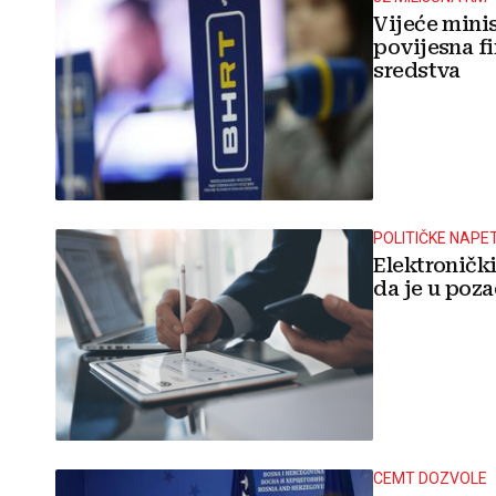
Vijeće mini
povijesna fi
sredstva
POLITIČKE NAPE
Elektronički
da je u poza
CEMT DOZVOLE