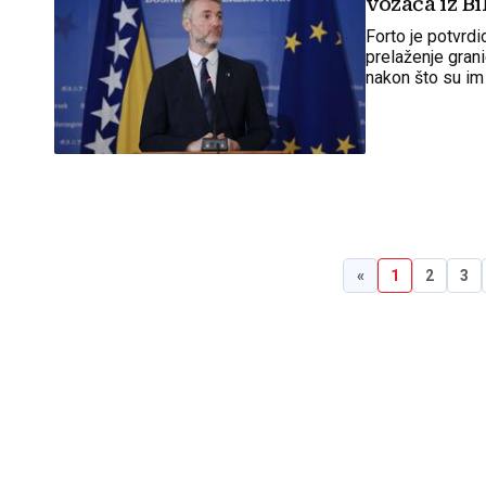
vozača iz Bi
Forto je potvrd
prelaženje grani
nakon što su im 
određeni broj d
«
1
2
3