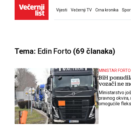
Vijesti
Večernji TV
Crna kronika
Spor
Tema:
Edin Forto
(69 članaka)
MINISTAR FORTO
BiH ponudila
vozači ne m
Ministarstvo jo
pravnog okvira,
omogućile fleks
izmjene važeće