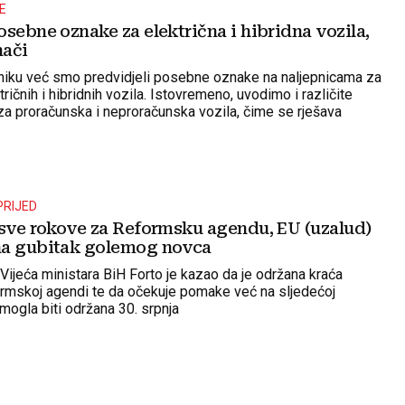
E
sebne oznake za električna i hibridna vozila,
nači
niku već smo predvidjeli posebne oznake na naljepnicama za
tričnih i hibridnih vozila. Istovremeno, uvodimo i različite
 za proračunska i neproračunska vozila, čime se rješava
iva", rekao je Forto.
PRIJED
 sve rokove za Reformsku agendu, EU (uzalud)
na gubitak golemog novca
Vijeća ministara BiH Forto je kazao da je održana kraća
rmskoj agendi te da očekuje pomake već na sljedećoj
i mogla biti održana 30. srpnja