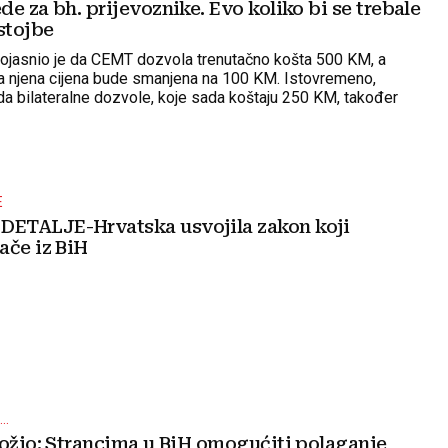
e za bh. prijevoznike. Evo koliko bi se trebale
stojbe
pojasnio je da CEMT dozvola trenutačno košta 500 KM, a
a njena cijena bude smanjena na 100 KM. Istovremeno,
 da bilateralne dozvole, koje sada koštaju 250 KM, također
a 100 KM
E
ETALJE-Hrvatska usvojila zakon koji
ače iz BiH
..
ložio: Strancima u BiH omogućiti polaganje