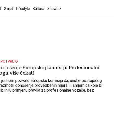
t
Svijet
Lifestyle
Kultura
Showbiz
 POTVRDIO
 rješenje Europskoj komisiji: Profesionalni
ogu više čekati
š jednom pozvalo Europsku komisiju da, unutar postojećeg
 razmotri donošenje provedbenih mjera ili smjernica koje bi
ibilniju primjenu pravila za profesionalne vozače, bez
g zakonodavstva Europske unije.