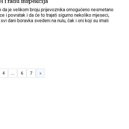
H i radu inspekcija
io da je velikom broju prijevoznika omogućeno nesmetano
ce i povratak i da će to trajati sigurno nekoliko mjeseci,
svi dani boravka svedeni na nulu, čak i oni koji su imali
ana u proteklih šest mjeseci
4
...
6
7
»