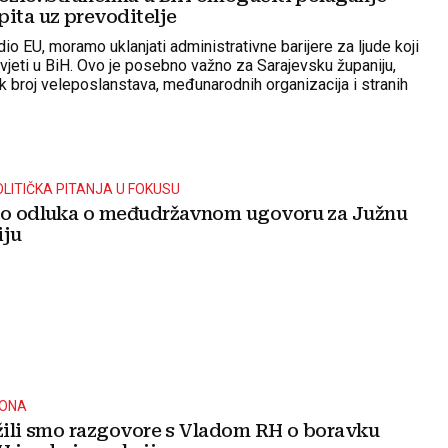
pita uz prevoditelje
dio EU, moramo uklanjati administrativne barijere za ljude koji
živjeti u BiH. Ovo je posebno važno za Sarajevsku županiju,
k broj veleposlanstava, međunarodnih organizacija i stranih
čio je Forto
OLITIČKA PITANJA U FOKUSU
ro odluka o međudržavnom ugovoru za Južnu
iju
ZONA
ažili smo razgovore s Vladom RH o boravku