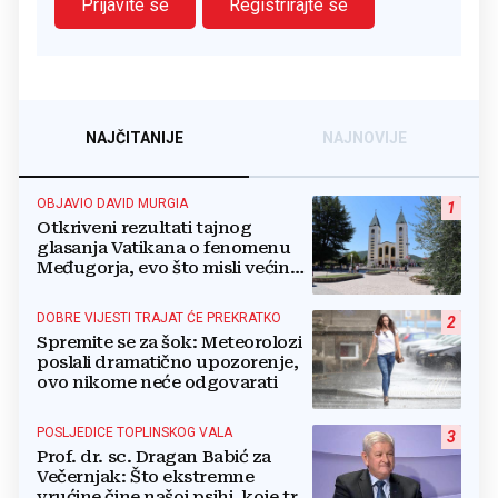
Prijavite se
Registrirajte se
NAJČITANIJE
NAJNOVIJE
OBJAVIO DAVID MURGIA
1
Otkriveni rezultati tajnog
glasanja Vatikana o fenomenu
Međugorja, evo što misli većina
crkevnih dužnosnika
DOBRE VIJESTI TRAJAT ĆE PREKRATKO
2
Spremite se za šok: Meteorolozi
poslali dramatično upozorenje,
ovo nikome neće odgovarati
POSLJEDICE TOPLINSKOG VALA
3
Prof. dr. sc. Dragan Babić za
Večernjak: Što ekstremne
vrućine čine našoj psihi, koje tri