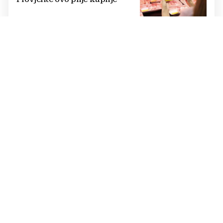
Cijene hrane ponovno rastu,
stiglo upozorenje za građane:
Poskupjeli pšenica, kukuruz,
šećer i biljna ulja
Žvakaća guma u borbi protiv
raka: Znanstvenici su razvili
moćno oružje koje uništava HPV
i bakterije
DOBRA VIJEST
Rodbina vam šalje novce iz
Njemačke u BiH? OVO ĆE VAS
OBRADOVATI!
UNATOČ SVIM KAMPANJAMA: