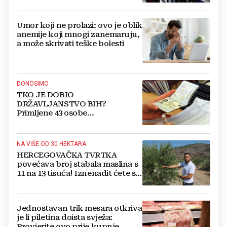
Umor koji ne prolazi: ovo je oblik
anemije koji mnogi zanemaruju,
a može skrivati teške bolesti
DONOSIMO
TKO JE DOBIO
DRŽAVLJANSTVO BIH?
Primljene 43 osobe...
NA VIŠE OD 30 HEKTARA
HERCEGOVAČKA TVRTKA
povećava broj stabala maslina s
11 na 13 tisuća! Iznenadit ćete se
kako ih štite
Jednostavan trik mesara otkriva
je li piletina doista svježa:
Provjerite ovo prije kupnje