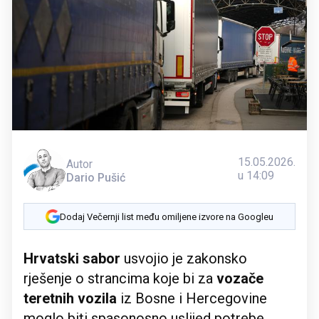
15.05.2026.
Autor
u 14:09
Dario Pušić
Dodaj Večernji list među omiljene izvore na Googleu
Hrvatski sabor
usvojio je zakonsko
rješenje o strancima koje bi za
vozače
teretnih vozila
iz Bosne i Hercegovine
moglo biti spasonosno uslijed potrebe