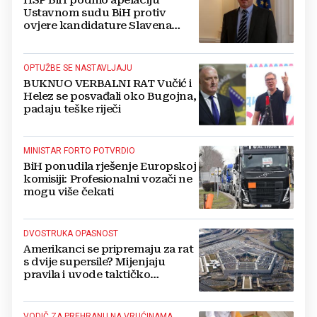
HSP BiH podnio apelaciju
Ustavnom sudu BiH protiv
ovjere kandidature Slavena
Kovačevića
OPTUŽBE SE NASTAVLJAJU
BUKNUO VERBALNI RAT Vučić i
Helez se posvađali oko Bugojna,
padaju teške riječi
MINISTAR FORTO POTVRDIO
BiH ponudila rješenje Europskoj
komisiji: Profesionalni vozači ne
mogu više čekati
DVOSTRUKA OPASNOST
Amerikanci se pripremaju za rat
s dvije supersile? Mijenjaju
pravila i uvode taktičko
nuklearno oružje
VODIČ ZA PREHRANU NA VRUĆINAMA