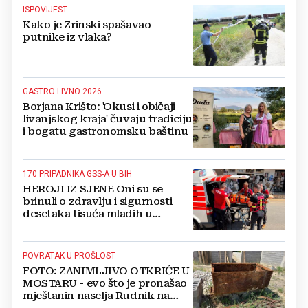
ISPOVIJEST
Kako je Zrinski spašavao
putnike iz vlaka?
GASTRO LIVNO 2026
Borjana Krišto: 'Okusi i običaji
livanjskog kraja' čuvaju tradiciju
i bogatu gastronomsku baštinu
170 PRIPADNIKA GSS-A U BIH
HEROJI IZ SJENE Oni su se
brinuli o zdravlju i sigurnosti
desetaka tisuća mladih u
Međugorju. DONOSIMO
FOTOGRAFIJE
POVRATAK U PROŠLOST
FOTO: ZANIMLJIVO OTKRIĆE U
MOSTARU - evo što je pronašao
mještanin naselja Rudnik na
svome imanju