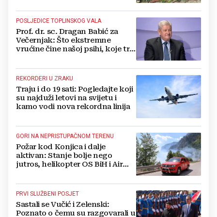
POSLJEDICE TOPLINSKOG VALA
Prof. dr. sc. Dragan Babić za
Večernjak: Što ekstremne
vrućine čine našoj psihi, koje tri
namirnice trebamo jesti, kako se
boriti...
REKORDERI U ZRAKU
Traju i do 19 sati: Pogledajte koji
su najduži letovi na svijetu i
kamo vodi nova rekordna linija
GORI NA NEPRISTUPAČNOM TERENU
Požar kod Konjica i dalje
aktivan: Stanje bolje nego
jutros, helikopter OS BiH i Air
Tractori pomogli u gašenju
PRVI SLUŽBENI POSJET
Sastali se Vučić i Zelenski:
Poznato o čemu su razgovarali u