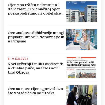
Cijene na tržištu nekretnina i
dalje rastu, u Njemačkoj opet
poskupjeli stanovi i obiteljske
kuće
Ove znakove dehidracije mnogi
pripisuju umoru: Prepoznajte ih
na vrijeme
8. I 9. KOLOVOZ
Novi Večernji list BiH za vikend:
Aktualne priče, analize i novi
broj Obzora
Ovo su nove cijene goriva? Evo
što vozače čeka od utorka