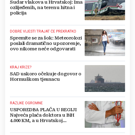
Sudar vlakova u Hrvatskoj: Ima
ozlijeđenih, na terenu hitna i
policija
DOBRE VIJESTI TRAJAT ĆE PREKRATKO
Spremite se za šok: Meteorolozi
poslali dramatično upozorenje,
ovo nikome neće odgovarati
KRAJ KRIZE?
SAD uskoro očekuje dogovor o
Hormuškom tjesnacu
RAZLIKE OGROMNE
USPOREDBA PLAĆA U REGIJI
Najveća plaća doktora u BiH
4.000 KM, a u Hrvatskoj
najmanja 3.000 eura