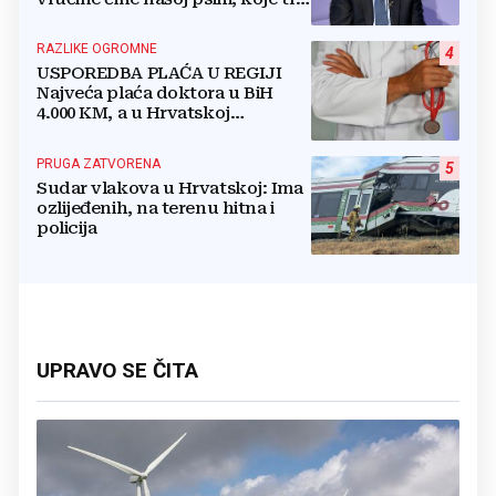
namirnice trebamo jesti, kako se
boriti...
RAZLIKE OGROMNE
4
USPOREDBA PLAĆA U REGIJI
Najveća plaća doktora u BiH
4.000 KM, a u Hrvatskoj
najmanja 3.000 eura
PRUGA ZATVORENA
5
Sudar vlakova u Hrvatskoj: Ima
ozlijeđenih, na terenu hitna i
policija
UPRAVO SE ČITA