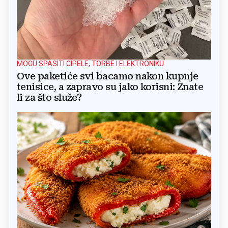
MOGU SPASITI CIPELE, TORBE I ELEKTRONIKU
Ove paketiće svi bacamo nakon kupnje
tenisice, a zapravo su jako korisni: Znate
li za što služe?