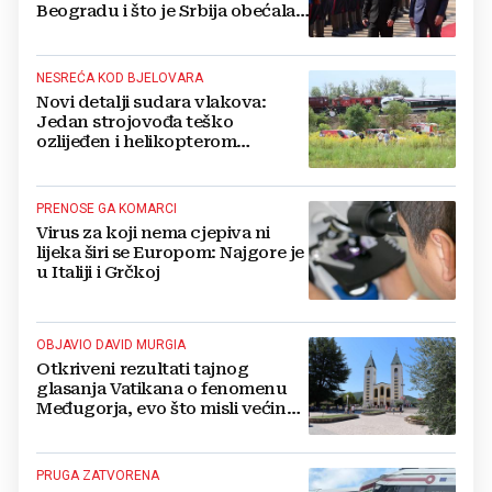
Beogradu i što je Srbija obećala
Ukrajini
NESREĆA KOD BJELOVARA
Novi detalji sudara vlakova:
Jedan strojovođa teško
ozlijeđen i helikopterom
prebačen na Rebro, drugi u
velikom šoku
PRENOSE GA KOMARCI
Virus za koji nema cjepiva ni
lijeka širi se Europom: Najgore je
u Italiji i Grčkoj
OBJAVIO DAVID MURGIA
Otkriveni rezultati tajnog
glasanja Vatikana o fenomenu
Međugorja, evo što misli većina
crkevnih dužnosnika
PRUGA ZATVORENA