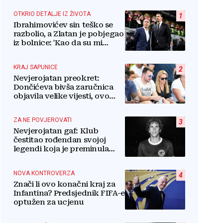
OTKRIO DETALJE IZ ŽIVOTA
1
Ibrahimovićev sin teško se
razbolio, a Zlatan je pobjegao
iz bolnice: 'Kao da su mi
iščupali srce'
KRAJ SAPUNICE
2
Nevjerojatan preokret:
Dončićeva bivša zaručnica
objavila velike vijesti, ovo
nitko nije očekivao!
ZA NE POVJEROVATI
3
Nevjerojatan gaf: Klub
čestitao rođendan svojoj
legendi koja je preminula
prije pola godine: 'Neka ovaj
novi ciklus...'
NOVA KONTROVERZA
4
Znači li ovo konačni kraj za
Infantina? Predsjednik FIFA-e
optužen za ucjenu