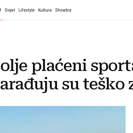
t
Svijet
Lifestyle
Kultura
Showbiz
lje plaćeni sporta
zarađuju su teško 