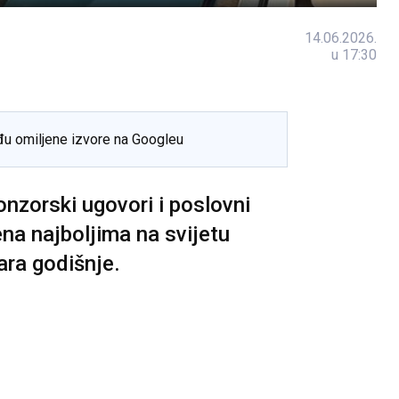
14.06.2026.
u 17:30
đu omiljene izvore na Googleu
onzorski ugovori i poslovni
ena najboljima na svijetu
ara godišnje.