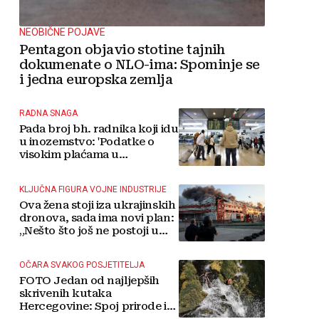
NEOBIČNE POJAVE
Pentagon objavio stotine tajnih
dokumenate o NLO-ima: Spominje se
i jedna europska zemlja
RADNA SNAGA
Pada broj bh. radnika koji idu
u inozemstvo: 'Podatke o
visokim plaćama u
Njemačkoj treba gledati s
rezervom'
KLJUČNA FIGURA VOJNE INDUSTRIJE
Ova žena stoji iza ukrajinskih
dronova, sada ima novi plan:
„Nešto što još ne postoji u
svijetu“
OČARA SVAKOG POSJETITELJA
FOTO Jedan od najljepših
skrivenih kutaka
Hercegovine: Spoj prirode i