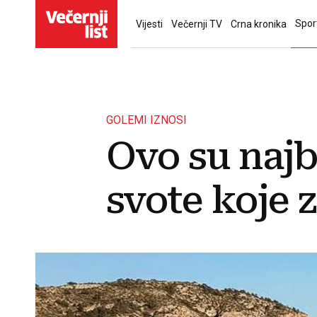
Spor
Vijesti
Večernji TV
Crna kronika
GOLEMI IZNOSI
Ovo su najbo
svote koje 