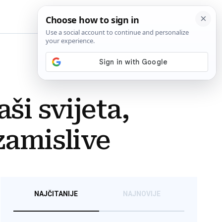
BiH
ši svijeta,
zamislive
NAJČITANIJE
NAJNOVIJE