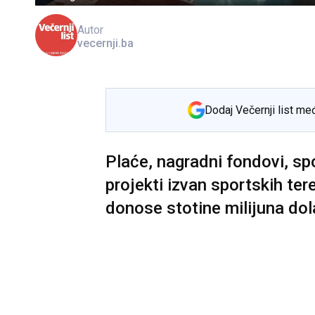
Autor
vecernji.ba
Dodaj Večernji list me
Plaće, nagradni fondovi, sp
projekti izvan sportskih ter
donose stotine milijuna dol