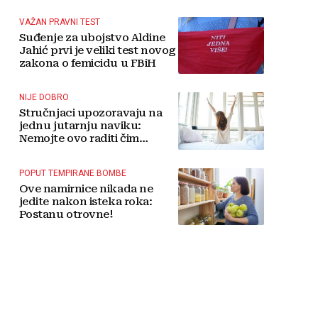
tradicije čini Koćušu
jedinstvenom destinacijom
VAŽAN PRAVNI TEST
Suđenje za ubojstvo Aldine
Jahić prvi je veliki test novog
zakona o femicidu u FBiH
NIJE DOBRO
Stručnjaci upozoravaju na
jednu jutarnju naviku:
Nemojte ovo raditi čim
ustanete
POPUT TEMPIRANE BOMBE
Ove namirnice nikada ne
jedite nakon isteka roka:
Postanu otrovne!