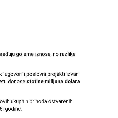
arađuju goleme iznose, no razlike
i ugovori i poslovni projekti izvan
jetu donose
stotine milijuna dolara
hovih ukupnih prihoda ostvarenih
6. godine.