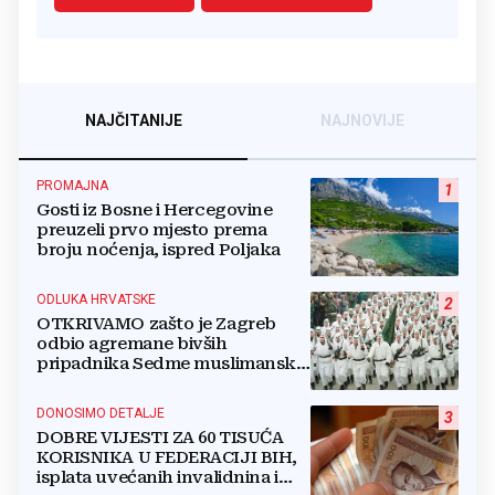
NAJČITANIJE
NAJNOVIJE
PROMAJNA
1
Gosti iz Bosne i Hercegovine
preuzeli prvo mjesto prema
broju noćenja, ispred Poljaka
ODLUKA HRVATSKE
2
OTKRIVAMO zašto je Zagreb
odbio agremane bivših
pripadnika Sedme muslimanske
i postrojbe Zulfikar
DONOSIMO DETALJE
3
DOBRE VIJESTI ZA 60 TISUĆA
KORISNIKA U FEDERACIJI BIH,
isplata uvećanih invalidnina i