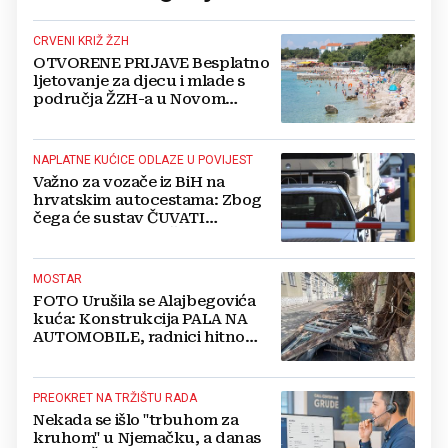
CRVENI KRIŽ ŽZH
OTVORENE PRIJAVE Besplatno
ljetovanje za djecu i mlade s
područja ŽZH-a u Novom
Vinodolskom
NAPLATNE KUĆICE ODLAZE U POVIJEST
Važno za vozače iz BiH na
hrvatskim autocestama: Zbog
čega će sustav ČUVATI
FOTOGRAFIJE VAŠEG VOZILA
čak 12 mjeseci?
MOSTAR
FOTO Urušila se Alajbegovića
kuća: Konstrukcija PALA NA
AUTOMOBILE, radnici hitno
čistili teren
PREOKRET NA TRŽIŠTU RADA
Nekada se išlo "trbuhom za
kruhom" u Njemačku, a danas