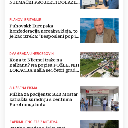
NJEMAČKI PROJEKTI DOLAZE U
HERCEGOVINU
PLANOVI BRITANIJE
Puhovski: Europska
konfederacija nerealna ideja, to
je kao izreka: "Besposleni pop i
jariće krsti"
DVA GRADA U HERCEGOVINI
Koga to Nijemci traže na
Balkanu? Na popisu POŽELJNIH
LOKACIJA našla se i četiri grada
iz BiH
SLUŽBENA PISMA
Prilika za pacijente: SKB Mostar
zatražila suradnju s centrima
Eurotransplanta
ZAPRIMLJENO 378 ZAHTJEVA