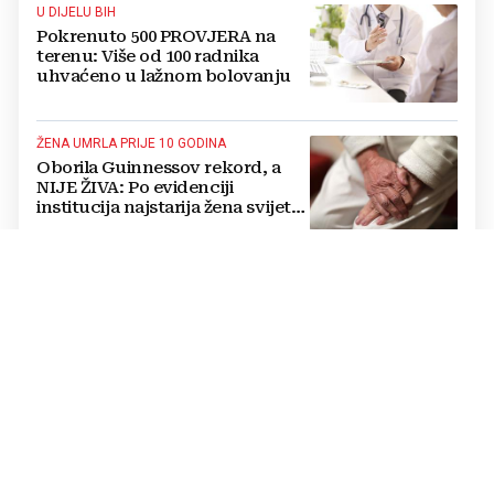
U DIJELU BIH
Pokrenuto 500 PROVJERA na
terenu: Više od 100 radnika
uhvaćeno u lažnom bolovanju
ŽENA UMRLA PRIJE 10 GODINA
Oborila Guinnessov rekord, a
NIJE ŽIVA: Po evidenciji
institucija najstarija žena svijeta
živi u BiH i ima 121 godinu
POREZI
Iznajmljujete stan i "kiriju
uzimate na ruke": Znate li što
morate platiti državi?
21. STOLJEĆE
Život u mraku i zaboravu: U
ovom dijelu BiH LJUDI KORISTE
SVIJEĆE jer već 30 godina
nemaju struju