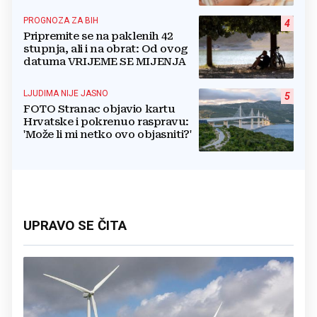
retroaktivna isplata
PROGNOZA ZA BIH
4
Pripremite se na paklenih 42
stupnja, ali i na obrat: Od ovog
datuma VRIJEME SE MIJENJA
LJUDIMA NIJE JASNO
5
FOTO Stranac objavio kartu
Hrvatske i pokrenuo raspravu:
'Može li mi netko ovo objasniti?'
UPRAVO SE ČITA