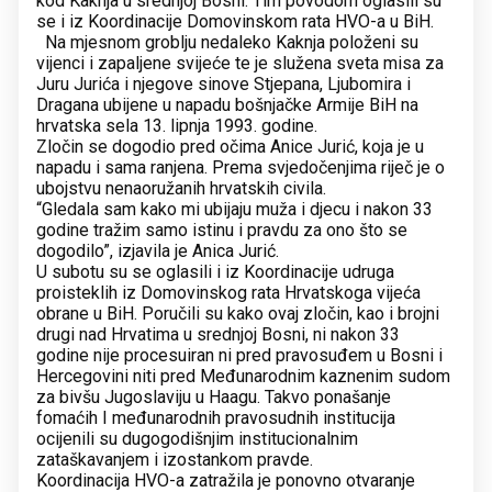
kod Kaknja u srednjoj Bosni. Tim povodom oglasili su
se i iz Koordinacije Domovinskom rata HVO-a u BiH.
Na mjesnom groblju nedaleko Kaknja položeni su
vijenci i zapaljene svijeće te je služena sveta misa za
Juru Jurića i njegove sinove Stjepana, Ljubomira i
Dragana ubijene u napadu bošnjačke Armije BiH na
hrvatska sela 13. lipnja 1993. godine.
Zločin se dogodio pred očima Anice Jurić, koja je u
napadu i sama ranjena. Prema svjedočenjima riječ je o
ubojstvu nenaoružanih hrvatskih civila.
“Gledala sam kako mi ubijaju muža i djecu i nakon 33
godine tražim samo istinu i pravdu za ono što se
dogodilo”, izjavila je Anica Jurić.
U subotu su se oglasili i iz Koordinacije udruga
proisteklih iz Domovinskog rata Hrvatskoga vijeća
obrane u BiH. Poručili su kako ovaj zločin, kao i brojni
drugi nad Hrvatima u srednjoj Bosni, ni nakon 33
godine nije procesuiran ni pred pravosuđem u Bosni i
Hercegovini niti pred Međunarodnim kaznenim sudom
za bivšu Jugoslaviju u Haagu. Takvo ponašanje
fomaćih I međunarodnih pravosudnih institucija
ocijenili su dugogodišnjim institucionalnim
zataškavanjem i izostankom pravde.
Koordinacija HVO-a zatražila je ponovno otvaranje