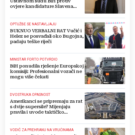
Ustavnom sudu BiH protiv
ovjere kandidature Slavena
Kovačevića
OPTUŽBE SE NASTAVLJAJU
BUKNUO VERBALNI RAT Vučić i
Helez se posvađali oko Bugojna,
padaju teške riječi
MINISTAR FORTO POTVRDIO
BiH ponudila rješenje Europskoj
komisiji: Profesionalni vozači ne
mogu više čekati
DVOSTRUKA OPASNOST
Amerikanci se pripremaju za rat
s dvije supersile? Mijenjaju
pravila i uvode taktičko
nuklearno oružje
VODIČ ZA PREHRANU NA VRUĆINAMA