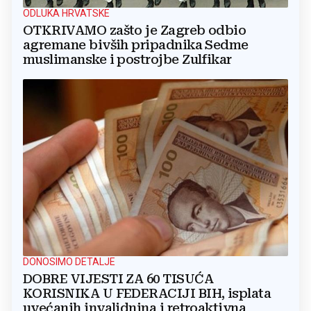
ODLUKA HRVATSKE
OTKRIVAMO zašto je Zagreb odbio
agremane bivših pripadnika Sedme
muslimanske i postrojbe Zulfikar
DONOSIMO DETALJE
DOBRE VIJESTI ZA 60 TISUĆA
KORISNIKA U FEDERACIJI BIH, isplata
uvećanih invalidnina i retroaktivna