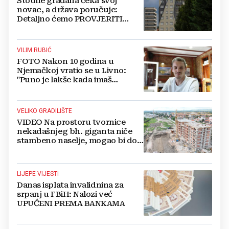
Stotine građana čeka svoj
novac, a država poručuje:
Detaljno ćemo PROVJERITI
SVAKI PAPIR prije nego isplatimo
ijednu marku!
VILIM RUBIĆ
FOTO Nakon 10 godina u
Njemačkoj vratio se u Livno:
"Puno je lakše kada imaš
OBITELJ uz sebe"
VELIKO GRADILIŠTE
VIDEO Na prostoru tvornice
nekadašnjeg bh. giganta niče
stambeno naselje, mogao bi doći
i Lidl
LIJEPE VIJESTI
Danas isplata invalidnina za
srpanj u FBiH: Nalozi već
UPUĆENI PREMA BANKAMA