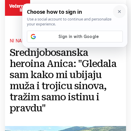
BiH
NI NAKON 33 GODINE NITKO NIJE ODGOVARAO
Srednjobosanska
heroina Anica: "Gledala
sam kako mi ubijaju
muža i trojicu sinova,
tražim samo istinu i
pravdu"