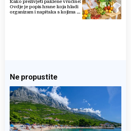
Kako preživjeti paklene vrućine:
Ovdje je popis hrane koja hladi
organizam i napitaka s kojima si
činite 'medvjeđu uslugu'
Ne propustite