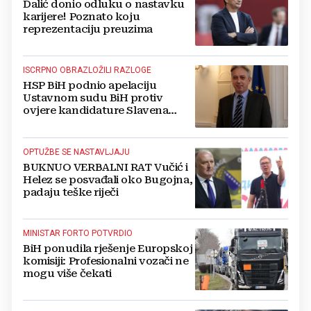
Dalić donio odluku o nastavku
karijere! Poznato koju
reprezentaciju preuzima
ISCRPNO OBRAZLOŽILI RAZLOGE
HSP BiH podnio apelaciju
Ustavnom sudu BiH protiv
ovjere kandidature Slavena
Kovačevića
OPTUŽBE SE NASTAVLJAJU
BUKNUO VERBALNI RAT Vučić i
Helez se posvađali oko Bugojna,
padaju teške riječi
MINISTAR FORTO POTVRDIO
BiH ponudila rješenje Europskoj
komisiji: Profesionalni vozači ne
mogu više čekati