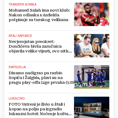
TRANSFER BOMBA
Mohamed Salah ima novi klub:
Nakon odlaska s Anfielda
potpisuje za turskog velikana
KRAJ SAPUNICE
Nevjerojatan preokret:
Dončićeva bivša zaručnica
objavila velike vijesti, ovo nitko
nije očekivao!
RAPSODIJA
Dinamo nadigrao pa razbio
Sopića i Žalgiris, plavi su na
pragu play-offa Lige prvaka (5:0)
LUKSUZNO
FOTO Vatreni je živio u štali i
kopao na polju pa izgradio
luksuzni hotel: Noćenje košta