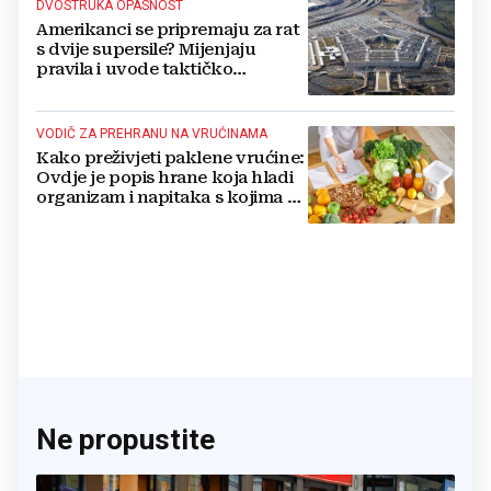
DVOSTRUKA OPASNOST
Amerikanci se pripremaju za rat
s dvije supersile? Mijenjaju
pravila i uvode taktičko
nuklearno oružje
VODIČ ZA PREHRANU NA VRUĆINAMA
Kako preživjeti paklene vrućine:
Ovdje je popis hrane koja hladi
organizam i napitaka s kojima si
činite 'medvjeđu uslugu'
Ne propustite