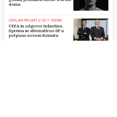
domu
OŽIVLJEN PROJEKT IZ 2017. GODINE
UEFA-in odgovor Infantinu.
Sprema se alternativno SP u
potpuno novom formatu
POJAVILA SE NOVA OPCIJA
Daliću propada lukrativan
posao, klupu reprezentacije s
Bliskog istoka preuzima drugi
Hrvat?
OTKRIVENI DETALJI
Dogovor je bio nadohvat ruke, a
onda je sve stalo: Vinicius i Real
ponovno sjedaju za stol
MASTERS 1000