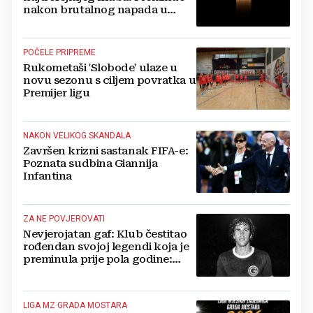
nakon brutalnog napada u
blizini svoje kuće
POČELE PRIPREME
Rukometaši 'Slobode' ulaze u
novu sezonu s ciljem povratka u
Premijer ligu
NAKON VELIKOG SKANDALA
Završen krizni sastanak FIFA-e:
Poznata sudbina Giannija
Infantina
ZA NE POVJEROVATI
Nevjerojatan gaf: Klub čestitao
rođendan svojoj legendi koja je
preminula prije pola godine:
'Neka ovaj novi ciklus...'
LIGA MZ GRADA MOSTARA