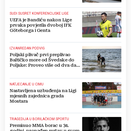
1200 eura
SUDI SUSRET KONFERENCIJSKE LIGE
UEFA je Bandiću nakon Lige
prvaka povjerila dvoboj IFK
Göteborga i Genta
IZVANREDAN PODVIG
Poljski plivač prvi preplivao
Baltičko more od Švedske do
Poljske: Proveo više od dva dana
u vodi
NATJECANJE U CIMU
Nastavljena uzbuđenja na Ligi
mjesnih zajednica grada
Mostara
TRAGEDIJA U BORILAČKOM SPORTU
Preminuo MMA borac u 34.
godini, pronađen mrtav u svom