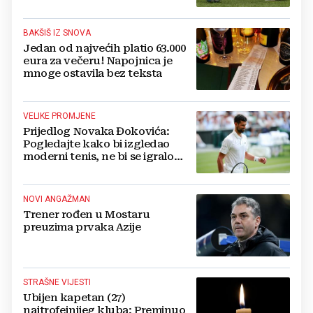
bore za zrak...
BAKŠIŠ IZ SNOVA
Jedan od najvećih platio 63.000
eura za večeru! Napojnica je
mnoge ostavila bez teksta
VELIKE PROMJENE
Prijedlog Novaka Đokovića:
Pogledajte kako bi izgledao
moderni tenis, ne bi se igralo
dulje od dva sata
NOVI ANGAŽMAN
Trener rođen u Mostaru
preuzima prvaka Azije
STRAŠNE VIJESTI
Ubijen kapetan (27)
najtrofejnijeg kluba: Preminuo