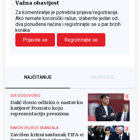
Važna obavijest
Za komentiranje je potrebna prijava/registracija.
Ako nemate korisnički račun, izaberite jedan od
dva ponuđena načina i registrirajte se u par brzih
koraka.
Prijavite se
Registrirajte se
NAJČITANIJE
NAJNOVIJE
SVE DOGOVORIO
1
Dalić donio odluku o nastavku
karijere! Poznato koju
reprezentaciju preuzima
NAKON VELIKOG SKANDALA
2
Završen krizni sastanak FIFA-e: