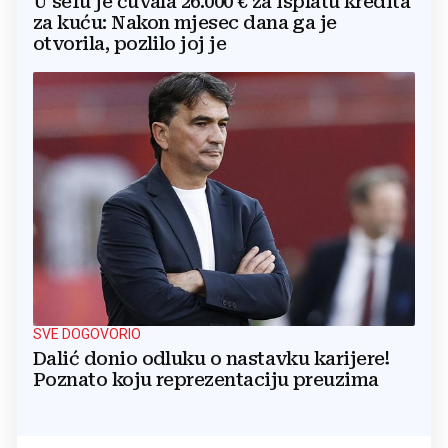
U sefu je čuvala 26.000 € za isplatu kredita
za kuću: Nakon mjesec dana ga je
otvorila, pozlilo joj je
SVE DOGOVORIO
Dalić donio odluku o nastavku karijere!
Poznato koju reprezentaciju preuzima