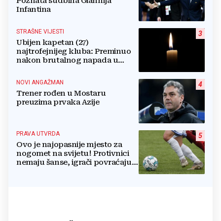
Poznata sudbina Giannija
Infantina
STRAŠNE VIJESTI
3
Ubijen kapetan (27)
najtrofejnijeg kluba: Preminuo
nakon brutalnog napada u
blizini svoje kuće
NOVI ANGAŽMAN
4
Trener rođen u Mostaru
preuzima prvaka Azije
PRAVA UTVRDA
5
Ovo je najopasnije mjesto za
nogomet na svijetu! Protivnici
nemaju šanse, igrači povraćaju,
bore za zrak...