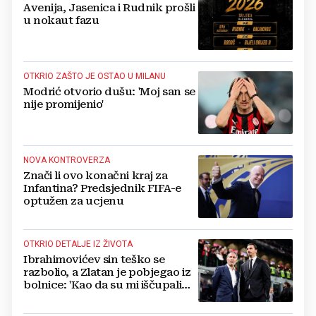
Avenija, Jasenica i Rudnik prošli
u nokaut fazu
OTKRIO ZAŠTO JE OSTAO U MILANU
Modrić otvorio dušu: 'Moj san se
nije promijenio'
NOVA KONTROVERZA
Znači li ovo konačni kraj za
Infantina? Predsjednik FIFA-e
optužen za ucjenu
OTKRIO DETALJE IZ ŽIVOTA
Ibrahimovićev sin teško se
razbolio, a Zlatan je pobjegao iz
bolnice: 'Kao da su mi iščupali
srce'