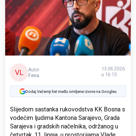
13.06.2026.
Autor
VL
u 16:15
Fena
Dodaj Večernji list među omiljene izvore na Googleu
Slijedom sastanka rukovodstva KK Bosna s
vodećim ljudima Kantona Sarajevo, Grada
Sarajeva i gradskih načelnika, održanog u
četvrtak, 11. lipnja, u prostorijama Vlade