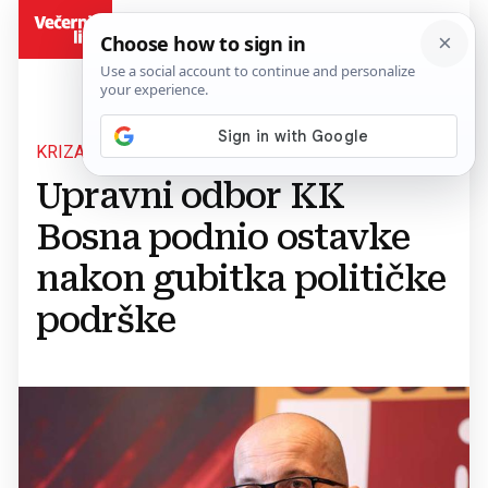
BiH
KRIZA U KLUBU
Upravni odbor KK
Bosna podnio ostavke
nakon gubitka političke
podrške