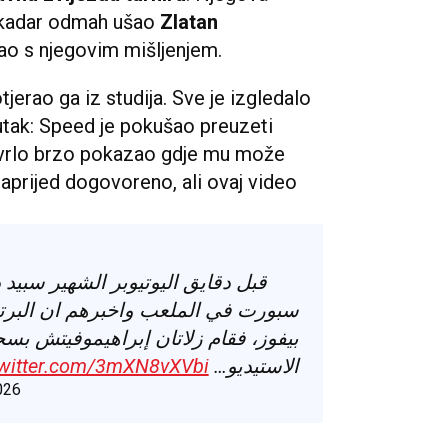
 u kadar odmah ušao
Zlatan
agao s njegovim mišljenjem.
tjerao ga iz studija. Sve je izgledalo
enutak: Speed je pokušao preuzeti
u vrlo brzo pokazao gdje mu može
unaprijed dogovoreno, ali ovaj video
قبل دقايق اليوتيوبر الشهير سبيد
سبورت في الملعب واخبرهم ان البرتغ
بيفوز، فقام زلاتان إبراهيموفيتش ب
twitter.com/3mXN8vXVbi
الاستيديو…
026