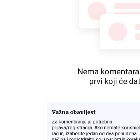
Nema komentara. P
prvi koji će da
Važna obavijest
Za komentiranje je potrebna
prijava/registracija. Ako nemate korisnič
račun, izaberite jedan od dva ponuđena
načina i registrirajte se u par brzih koraka