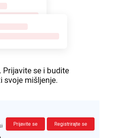
rijavite se i budite
ti svoje mišljenje.
Prijavite se
Registrirajte se
ki
.