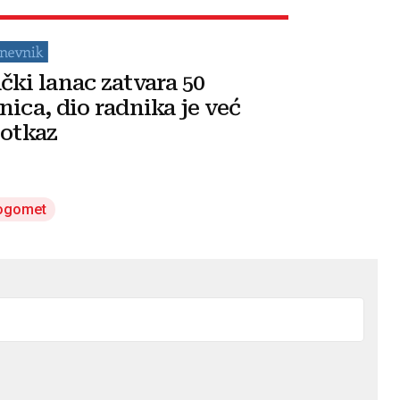
čki lanac zatvara 50
nica, dio radnika je već
 otkaz
ogomet