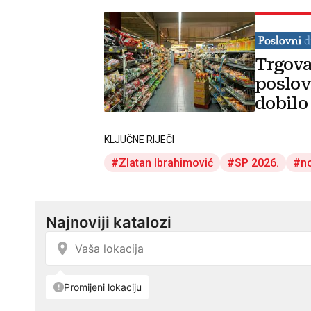
Trgova
poslov
dobilo
KLJUČNE RIJEČI
Zlatan Ibrahimović
SP 2026.
n