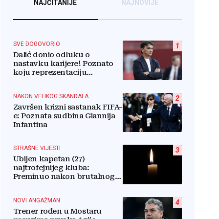
NAJČITANIJE
NAJNOVIJE
SVE DOGOVORIO
1
Dalić donio odluku o
nastavku karijere! Poznato
koju reprezentaciju
preuzima
NAKON VELIKOG SKANDALA
2
Završen krizni sastanak FIFA-
e: Poznata sudbina Giannija
Infantina
STRAŠNE VIJESTI
3
Ubijen kapetan (27)
najtrofejnijeg kluba:
Preminuo nakon brutalnog
napada u blizini svoje kuće
NOVI ANGAŽMAN
4
Trener rođen u Mostaru