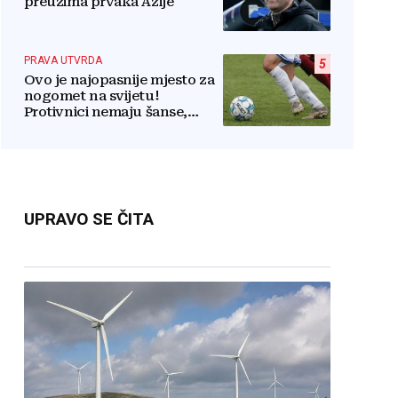
preuzima prvaka Azije
PRAVA UTVRDA
5
Ovo je najopasnije mjesto za
nogomet na svijetu!
Protivnici nemaju šanse,
igrači povraćaju, bore za
zrak...
UPRAVO SE ČITA