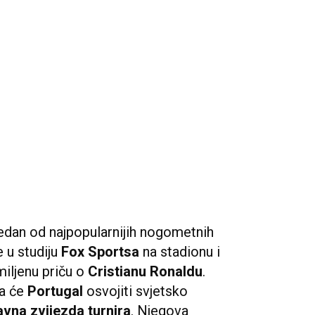
jedan od najpopularnijih nogometnih
e u studiju
Fox Sportsa
na stadionu i
iljenu priču o
Cristianu Ronaldu
.
da će
Portugal
osvojiti svjetsko
avna zvijezda turnira
. Njegova