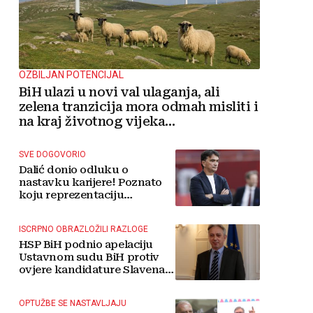
OZBILJAN POTENCIJAL
BiH ulazi u novi val ulaganja, ali
zelena tranzicija mora odmah misliti i
na kraj životnog vijeka
vjetroelektrana
SVE DOGOVORIO
Dalić donio odluku o
nastavku karijere! Poznato
koju reprezentaciju
preuzima
ISCRPNO OBRAZLOŽILI RAZLOGE
HSP BiH podnio apelaciju
Ustavnom sudu BiH protiv
ovjere kandidature Slavena
Kovačevića
OPTUŽBE SE NASTAVLJAJU