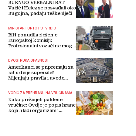
BUKNUO VERBALNI RAT
Vučić i Helez se posvađali oko
Bugojna, padaju teške riječi
MINISTAR FORTO POTVRDIO
BiH ponudila rješenje
Europskoj komisiji:
Profesionalni vozači ne mogu
više čekati
DVOSTRUKA OPASNOST
Amerikanci se pripremaju za
rat s dvije supersile?
Mijenjaju pravila i uvode
taktičko nuklearno oružje
VODIČ ZA PREHRANU NA VRUĆINAMA
Kako preživjeti paklene
vrućine: Ovdje je popis hrane
koja hladi organizam i
napitaka s kojima si činite
'medvjeđu uslugu'