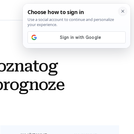
BiH
oznatog
 prognoze