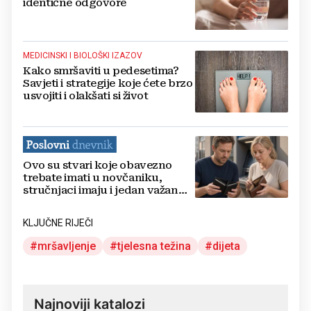
identične odgovore
MEDICINSKI I BIOLOŠKI IZAZOV
Kako smršaviti u pedesetima?
Savjeti i strategije koje ćete brzo
usvojiti i olakšati si život
Ovo su stvari koje obavezno
trebate imati u novčaniku,
stručnjaci imaju i jedan važan
savjet
KLJUČNE RIJEČI
mršavljenje
tjelesna težina
dijeta