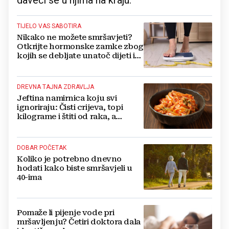
daveći se u njima na kraju.
TIJELO VAS SABOTIRA
Nikako ne možete smršavjeti?
Otkrijte hormonske zamke zbog
kojih se debljate unatoč dijeti i
vježbanju!
DREVNA TAJNA ZDRAVLJA
Jeftina namirnica koju svi
ignoriraju: Čisti crijeva, topi
kilograme i štiti od raka, a
potrebna je samo jedna žlica
dnevno
DOBAR POČETAK
Koliko je potrebno dnevno
hodati kako biste smršavjeli u
40-ima
Pomaže li pijenje vode pri
mršavljenju? Četiri doktora dala