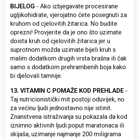
BIJELOG
- Ako izbjegavate procesirane
ugljikohidrate, vjerojatno ćete posegnuti za
kruhom od cjelovitih žitarica. No budite
oprezni! Provjerite da je ono što uzimate
doista kruh od cjelovitih žitarica jer u
suprotnom možda uzimate bijeli kruh s
malim dodatkom drugih vrsta brašna ili čak
samo s dodatkom prehrambenih boja kako
bi djelovali tamnije.
13. VITAMIN C POMAŽE KOD PREHLADE
-
Taj nutricionistički mit postoji oduvijek, no
za većinu ljudi jednostavno nije istinit.
Znanstvena istraživanja su pokazala da kod
iznimno aktivnih ljudi poput maratonaca ili
skijaša, uzimanje najmanje 200 miligrama