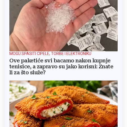
MOGU SPASITI CIPELE, TORBE I ELEKTRONIKU
Ove paketiće svi bacamo nakon kupnje
tenisice, a zapravo su jako korisni: Znate
li za što služe?