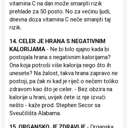
vitamina C na dan može smanjiti rizik
prehlade za 50 posto. No za većinu ljudi,
dnevna doza vitamina C neće smanjiti taj
rizik.
14. CELER JE HRANA S NEGATIVNIM
KALORIJAMA
- Ne bi bilo sjajno kada bi
postojala hrana s negativnim kalorijama?
Ona koja potroši više kalorija nego što ih
unesete? Na žalost, takva hrana zapravo ne
postoji, pa čak ni kad je riječ o nečem toliko
zdravom kao što je celer. - Bez obzira na
kalorije u hrani, uvijek ćete iz nje izvući
nešto - kaže prod. Stephen Secor sa
Sveučilišta Alabama.
15. ORGANSKO JE ZDRAVIJE
- Organska