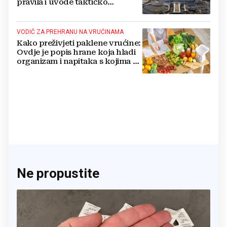
pravila i uvode taktičko
nuklearno oružje
VODIČ ZA PREHRANU NA VRUĆINAMA
Kako preživjeti paklene vrućine:
Ovdje je popis hrane koja hladi
organizam i napitaka s kojima si
činite 'medvjeđu uslugu'
Ne propustite