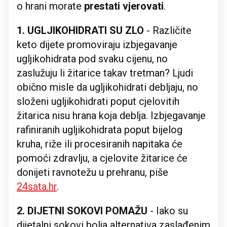
o hrani morate
prestati vjerovati
.
1. UGLJIKOHIDRATI SU ZLO
- Različite
keto dijete promoviraju izbjegavanje
ugljikohidrata pod svaku cijenu, no
zaslužuju li žitarice takav tretman? Ljudi
obično misle da ugljikohidrati debljaju, no
složeni ugljikohidrati poput cjelovitih
žitarica nisu hrana koja deblja. Izbjegavanje
rafiniranih ugljikohidrata poput bijelog
kruha, riže ili procesiranih napitaka će
pomoći zdravlju, a cjelovite žitarice će
donijeti ravnotežu u prehranu, piše
24sata.hr
.
2. DIJETNI SOKOVI POMAŽU
- Iako su
dijetalni sokovi bolja alternativa zaslađenim