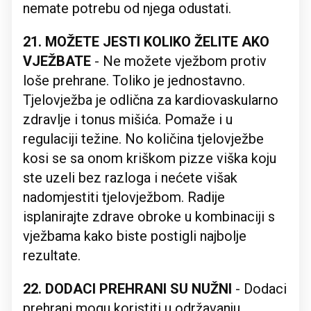
nemate potrebu od njega odustati.
21. MOŽETE JESTI KOLIKO ŽELITE AKO
VJEŽBATE
- Ne možete vježbom protiv
loše prehrane. Toliko je jednostavno.
Tjelovježba je odlična za kardiovaskularno
zdravlje i tonus mišića. Pomaže i u
regulaciji težine. No količina tjelovježbe
kosi se sa onom kriškom pizze viška koju
ste uzeli bez razloga i nećete višak
nadomjestiti tjelovježbom. Radije
isplanirajte zdrave obroke u kombinaciji s
vježbama kako biste postigli najbolje
rezultate.
22. DODACI PREHRANI SU NUŽNI
- Dodaci
prehrani mogu koristiti u održavanju