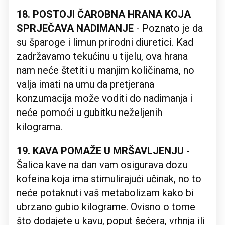
18. POSTOJI ČAROBNA HRANA KOJA
SPRJEČAVA NADIMANJE
- Poznato je da
su šparoge i limun prirodni diuretici. Kad
zadržavamo tekućinu u tijelu, ova hrana
nam neće štetiti u manjim količinama, no
valja imati na umu da pretjerana
konzumacija može voditi do nadimanja i
neće pomoći u gubitku neželjenih
kilograma.
19. KAVA POMAŽE U MRŠAVLJENJU
-
Šalica kave na dan vam osigurava dozu
kofeina koja ima stimulirajući učinak, no to
neće potaknuti vaš metabolizam kako bi
ubrzano gubio kilograme. Ovisno o tome
što dodajete u kavu, poput šećera, vrhnja ili