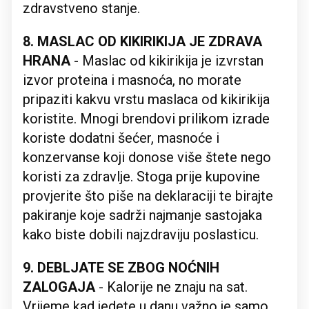
zdravstveno stanje.
8. MASLAC OD KIKIRIKIJA JE ZDRAVA
HRANA
- Maslac od kikirikija je izvrstan
izvor proteina i masnoća, no morate
pripaziti kakvu vrstu maslaca od kikirikija
koristite. Mnogi brendovi prilikom izrade
koriste dodatni šećer, masnoće i
konzervanse koji donose više štete nego
koristi za zdravlje. Stoga prije kupovine
provjerite što piše na deklaraciji te birajte
pakiranje koje sadrži najmanje sastojaka
kako biste dobili najzdraviju poslasticu.
9. DEBLJATE SE ZBOG NOĆNIH
ZALOGAJA
- Kalorije ne znaju na sat.
Vrijeme kad jedete u danu važno je samo