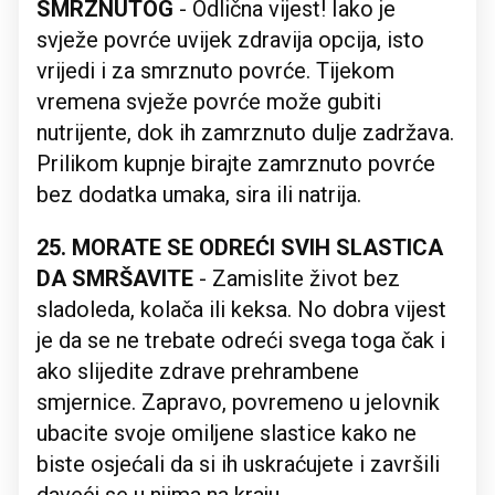
SMRZNUTOG
- Odlična vijest! Iako je
svježe povrće uvijek zdravija opcija, isto
vrijedi i za smrznuto povrće. Tijekom
vremena svježe povrće može gubiti
nutrijente, dok ih zamrznuto dulje zadržava.
Prilikom kupnje birajte zamrznuto povrće
bez dodatka umaka, sira ili natrija.
25. MORATE SE ODREĆI SVIH SLASTICA
DA SMRŠAVITE
- Zamislite život bez
sladoleda, kolača ili keksa. No dobra vijest
je da se ne trebate odreći svega toga čak i
ako slijedite zdrave prehrambene
smjernice. Zapravo, povremeno u jelovnik
ubacite svoje omiljene slastice kako ne
biste osjećali da si ih uskraćujete i završili