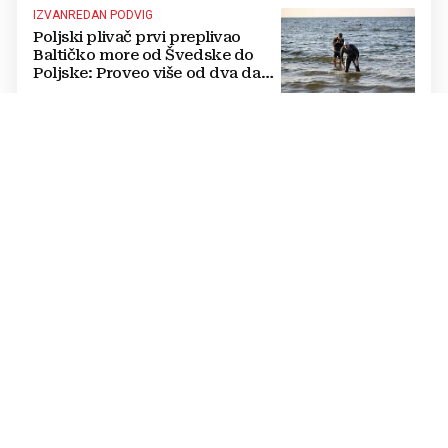
IZVANREDAN PODVIG
Poljski plivač prvi preplivao
Baltičko more od Švedske do
Poljske: Proveo više od dva dana
u vodi
NATJECANJE U CIMU
Nastavljena uzbuđenja na Ligi
mjesnih zajednica grada
Mostara
TRAGEDIJA U BORILAČKOM SPORTU
Preminuo MMA borac u 34.
godini, pronađen mrtav u svom
domu
OŽIVLJEN PROJEKT IZ 2017. GODINE
UEFA-in odgovor Infantinu.
Sprema se alternativno SP u
potpuno novom formatu