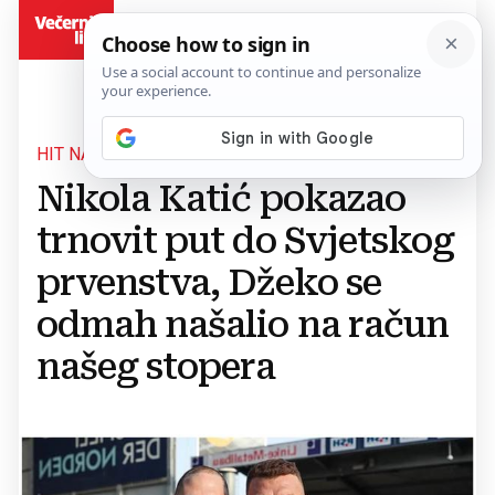
BiH
HIT NA DRUŠTVENIM MREŽAMA
Nikola Katić pokazao
trnovit put do Svjetskog
prvenstva, Džeko se
odmah našalio na račun
našeg stopera