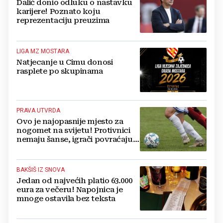
Dalić donio odluku o nastavku
karijere! Poznato koju
reprezentaciju preuzima
LIGA MZ MOSTARA
Natjecanje u Cimu donosi
rasplete po skupinama
PRAVA UTVRDA
Ovo je najopasnije mjesto za
nogomet na svijetu! Protivnici
nemaju šanse, igrači povraćaju,
bore za zrak...
BAKŠIŠ IZ SNOVA
Jedan od najvećih platio 63.000
eura za večeru! Napojnica je
mnoge ostavila bez teksta