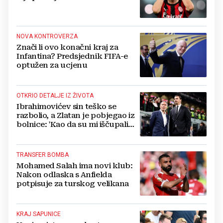
NOVA KONTROVERZA
Znači li ovo konačni kraj za
Infantina? Predsjednik FIFA-e
optužen za ucjenu
OTKRIO DETALJE IZ ŽIVOTA
Ibrahimovićev sin teško se
razbolio, a Zlatan je pobjegao iz
bolnice: 'Kao da su mi iščupali
srce'
TRANSFER BOMBA
Mohamed Salah ima novi klub:
Nakon odlaska s Anfielda
potpisuje za turskog velikana
KRAJ SAPUNICE