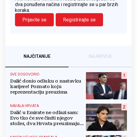
dva ponuđena načina i registrirajte se u par brzih
koraka.
Prijavite se
Registrirajte se
NAJČITANIJE
NAJNOVIJE
SVE DOGOVORIO
1
Dalić donio odluku o nastavku
karijere! Poznato koju
reprezentaciju preuzima
NAVALA HRVATA
2
Dalić u Emirate ne odlazi sam:
Evo tko će sve činiti njegov
stožer, dva Hrvata preuzimaju
druge ključne funkcije