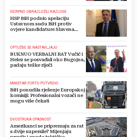
ISCRPNO OBRAZLOŽILI RAZLOGE
HSP BiH podnio apelaciju
Ustavnom sudu BiH protiv
ovjere kandidature Slavena
Kovačevića
OPTUŽBE SE NASTAVLJAJU
BUKNUO VERBALNI RAT Vučić i
Helez se posvađali oko Bugojna,
padaju teške riječi
MINISTAR FORTO POTVRDIO
BiH ponudila rješenje Europskoj
komisiji: Profesionalni vozači ne
mogu više čekati
DVOSTRUKA OPASNOST
Amerikanci se pripremaju za rat
s dvije supersile? Mijenjaju
pravila i uvode taktičko