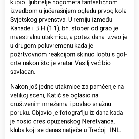
kupio ljubitelje nogometa fantastičnom
izvedbom u jučerašnjem ogledu prvog kola
Svjetskog prvenstva. U remiju između
Kanade i BiH (1:1), bh. stoper odigrao je
maestralnu utakmicu, a potez dana izveo je
u drugom poluvremenu kada je
požrtvovnom reakcijom skinuo loptu s gol-
crte nakon što je vratar Vasilj već bio
savladan.
Nakon još jedne utakmice za pamćenje na
velikoj sceni, Katić se oglasio na
društvenim mrežama i poslao snažnu
poruku. Objavio je fotografiju iz dana kada
je nosio dres opuzenskog Neretvanca,
kluba koji se danas natječe u Trećoj HNL.