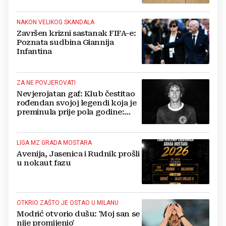
NAKON VELIKOG SKANDALA
Završen krizni sastanak FIFA-e:
Poznata sudbina Giannija
Infantina
ZA NE POVJEROVATI
Nevjerojatan gaf: Klub čestitao
rođendan svojoj legendi koja je
preminula prije pola godine:
'Neka ovaj novi ciklus...'
LIGA MZ GRADA MOSTARA
Avenija, Jasenica i Rudnik prošli
u nokaut fazu
OTKRIO ZAŠTO JE OSTAO U MILANU
Modrić otvorio dušu: 'Moj san se
nije promijenio'