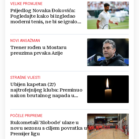
VELIKE PROMJENE
Prijedlog Novaka Đokovića:
Pogledajte kako bi izgledao
moderni tenis, ne bi se igralo
dulje od dva sata
NOVI ANGAŽMAN
Trener rođen u Mostaru
preuzima prvaka Azije
STRAŠNE VIJESTI
Ubijen kapetan (27)
najtrofejnijeg kluba: Preminuo
nakon brutalnog napada u
blizini svoje kuće
POČELE PRIPREME
Rukometaši 'Slobode' ulaze u
novu sezonu s ciljem povratka u
Premijer ligu