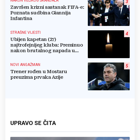
NAKON VELIKOG SKANDALA
3
Završen krizni sastanak FIFA-e:
Poznata sudbina Giannija
Infantina
STRAŠNE VIJESTI
4
Ubijen kapetan (27)
najtrofejnijeg kluba: Preminuo
nakon brutalnog napada u
blizini svoje kuće
NOVI ANGAŽMAN
5
Trener rođen u Mostaru
preuzima prvaka Azije
UPRAVO SE ČITA