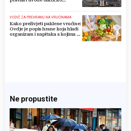
nuklearno oružje
VODIČ ZA PREHRANU NA VRUĆINAMA
Kako preživjeti paklene vrućine:
Ovdje je popis hrane koja hladi
organizam i napitaka s kojima si
činite 'medvjeđu uslugu'
Ne propustite