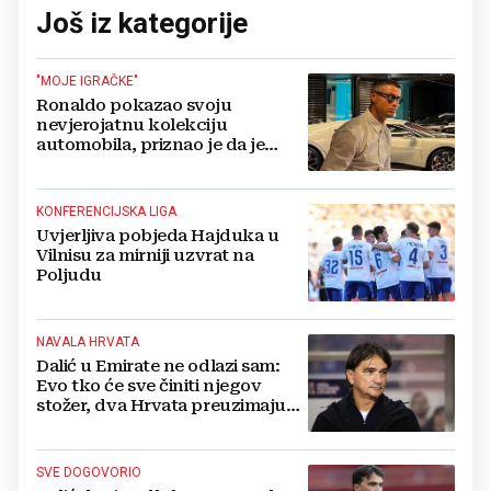
Još iz kategorije
"MOJE IGRAČKE"
Ronaldo pokazao svoju
nevjerojatnu kolekciju
automobila, priznao je da je
prestao brojiti koliko ih ima!
KONFERENCIJSKA LIGA
Uvjerljiva pobjeda Hajduka u
Vilnisu za mirniji uzvrat na
Poljudu
NAVALA HRVATA
Dalić u Emirate ne odlazi sam:
Evo tko će sve činiti njegov
stožer, dva Hrvata preuzimaju
druge ključne funkcije
SVE DOGOVORIO