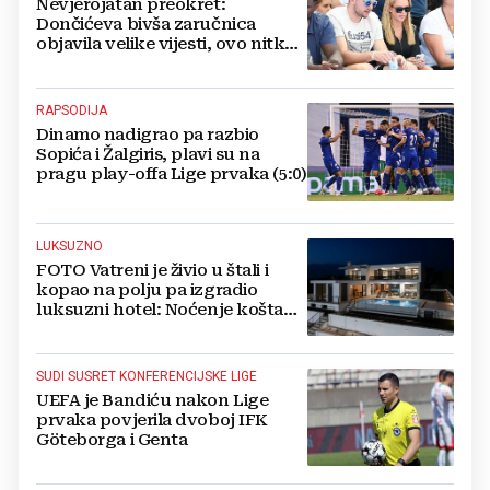
Nevjerojatan preokret:
Dončićeva bivša zaručnica
objavila velike vijesti, ovo nitko
nije očekivao!
RAPSODIJA
Dinamo nadigrao pa razbio
Sopića i Žalgiris, plavi su na
pragu play-offa Lige prvaka (5:0)
LUKSUZNO
FOTO Vatreni je živio u štali i
kopao na polju pa izgradio
luksuzni hotel: Noćenje košta
1200 eura
SUDI SUSRET KONFERENCIJSKE LIGE
UEFA je Bandiću nakon Lige
prvaka povjerila dvoboj IFK
Göteborga i Genta