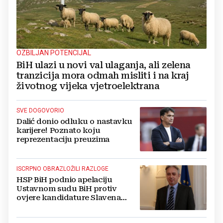
OZBILJAN POTENCIJAL
BiH ulazi u novi val ulaganja, ali zelena
tranzicija mora odmah misliti i na kraj
životnog vijeka vjetroelektrana
SVE DOGOVORIO
Dalić donio odluku o nastavku
karijere! Poznato koju
reprezentaciju preuzima
ISCRPNO OBRAZLOŽILI RAZLOGE
HSP BiH podnio apelaciju
Ustavnom sudu BiH protiv
ovjere kandidature Slavena
Kovačevića