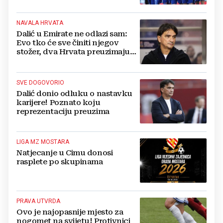
NAVALA HRVATA
Dalić u Emirate ne odlazi sam:
Evo tko će sve činiti njegov
stožer, dva Hrvata preuzimaju
druge ključne funkcije
SVE DOGOVORIO
Dalić donio odluku o nastavku
karijere! Poznato koju
reprezentaciju preuzima
LIGA MZ MOSTARA
Natjecanje u Cimu donosi
rasplete po skupinama
PRAVA UTVRDA
Ovo je najopasnije mjesto za
nogomet na svijetu! Protivnici