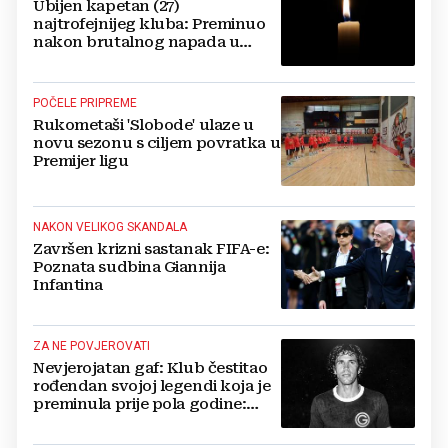
Ubijen kapetan (27)
najtrofejnijeg kluba: Preminuo
nakon brutalnog napada u
blizini svoje kuće
POČELE PRIPREME
Rukometaši 'Slobode' ulaze u
novu sezonu s ciljem povratka u
Premijer ligu
NAKON VELIKOG SKANDALA
Završen krizni sastanak FIFA-e:
Poznata sudbina Giannija
Infantina
ZA NE POVJEROVATI
Nevjerojatan gaf: Klub čestitao
rođendan svojoj legendi koja je
preminula prije pola godine:
'Neka ovaj novi ciklus...'