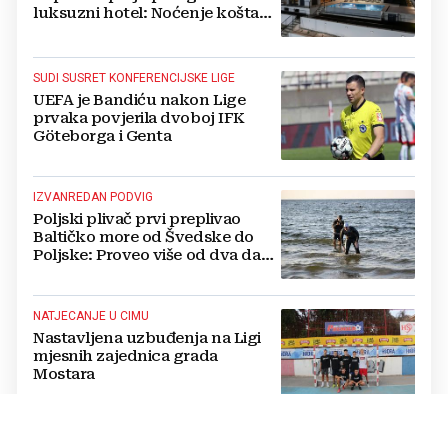
luksuzni hotel: Noćenje košta
1200 eura
SUDI SUSRET KONFERENCIJSKE LIGE
UEFA je Bandiću nakon Lige
prvaka povjerila dvoboj IFK
Göteborga i Genta
IZVANREDAN PODVIG
Poljski plivač prvi preplivao
Baltičko more od Švedske do
Poljske: Proveo više od dva dana
u vodi
NATJECANJE U CIMU
Nastavljena uzbuđenja na Ligi
mjesnih zajednica grada
Mostara
TRAGEDIJA U BORILAČKOM SPORTU