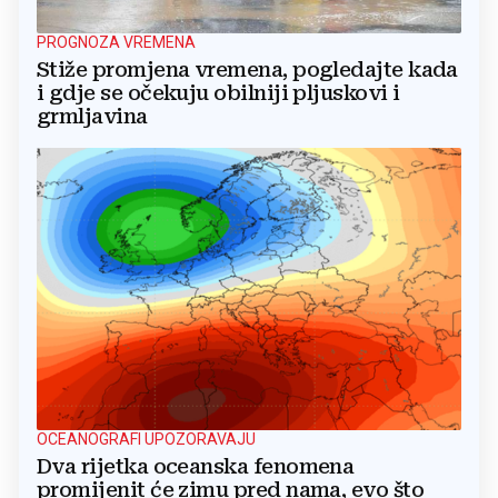
PROGNOZA VREMENA
Stiže promjena vremena, pogledajte kada
i gdje se očekuju obilniji pljuskovi i
grmljavina
OCEANOGRAFI UPOZORAVAJU
Dva rijetka oceanska fenomena
promijenit će zimu pred nama, evo što