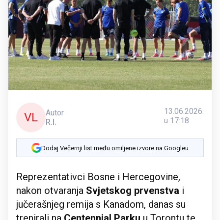
13.06.2026.
Autor
VL
u 17:18
R.I.
Dodaj Večernji list među omiljene izvore na Googleu
Reprezentativci Bosne i Hercegovine,
nakon otvaranja
Svjetskog prvenstva
i
jučerašnjeg remija s Kanadom, danas su
trenirali na
Centennial Parku
u Torontu te