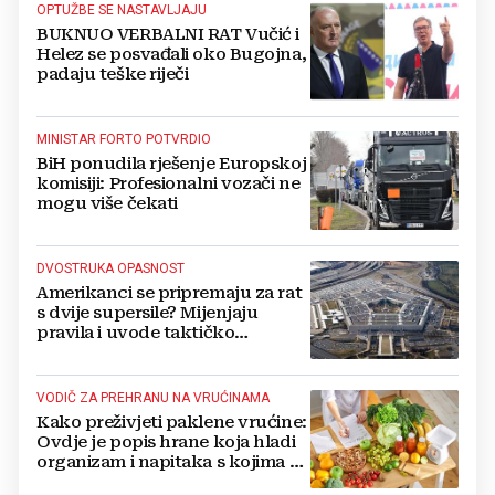
OPTUŽBE SE NASTAVLJAJU
BUKNUO VERBALNI RAT Vučić i
Helez se posvađali oko Bugojna,
padaju teške riječi
MINISTAR FORTO POTVRDIO
BiH ponudila rješenje Europskoj
komisiji: Profesionalni vozači ne
mogu više čekati
DVOSTRUKA OPASNOST
Amerikanci se pripremaju za rat
s dvije supersile? Mijenjaju
pravila i uvode taktičko
nuklearno oružje
VODIČ ZA PREHRANU NA VRUĆINAMA
Kako preživjeti paklene vrućine:
Ovdje je popis hrane koja hladi
organizam i napitaka s kojima si
činite 'medvjeđu uslugu'