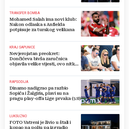
srce'
TRANSFER BOMBA
Mohamed Salah ima novi klub:
Nakon odlaska s Anfielda
potpisuje za turskog velikana
KRAJ SAPUNICE
Nevjerojatan preokret:
Dončićeva bivša zaručnica
objavila velike vijesti, ovo nitko
nije očekivao!
RAPSODIJA
Dinamo nadigrao pa razbio
Sopića i Žalgiris, plavi su na
pragu play-offa Lige prvaka (5:0)
LUKSUZNO
FOTO Vatreni je živio u štali i
kopao na polju pa izgradio