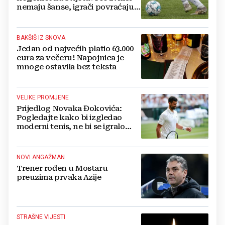
nemaju šanse, igrači povraćaju,
bore za zrak...
BAKŠIŠ IZ SNOVA
Jedan od najvećih platio 63.000
eura za večeru! Napojnica je
mnoge ostavila bez teksta
VELIKE PROMJENE
Prijedlog Novaka Đokovića:
Pogledajte kako bi izgledao
moderni tenis, ne bi se igralo
dulje od dva sata
NOVI ANGAŽMAN
Trener rođen u Mostaru
preuzima prvaka Azije
STRAŠNE VIJESTI