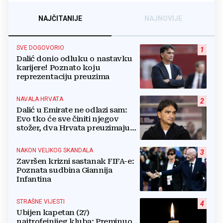
NAJČITANIJE
NAJNOVIJE
SVE DOGOVORIO
1
Dalić donio odluku o nastavku
karijere! Poznato koju
reprezentaciju preuzima
NAVALA HRVATA
2
Dalić u Emirate ne odlazi sam:
Evo tko će sve činiti njegov
stožer, dva Hrvata preuzimaju
druge ključne funkcije
NAKON VELIKOG SKANDALA
3
Završen krizni sastanak FIFA-e:
Poznata sudbina Giannija
Infantina
STRAŠNE VIJESTI
4
Ubijen kapetan (27)
najtrofejnijeg kluba: Preminuo