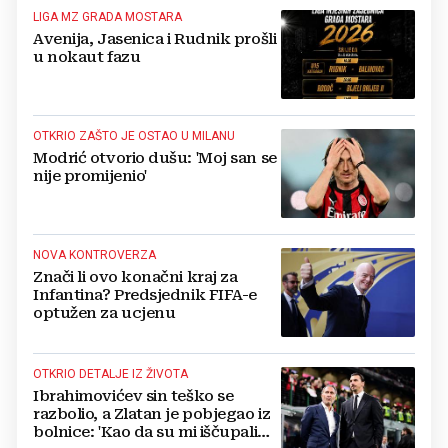
LIGA MZ GRADA MOSTARA
Avenija, Jasenica i Rudnik prošli
u nokaut fazu
OTKRIO ZAŠTO JE OSTAO U MILANU
Modrić otvorio dušu: 'Moj san se
nije promijenio'
NOVA KONTROVERZA
Znači li ovo konačni kraj za
Infantina? Predsjednik FIFA-e
optužen za ucjenu
OTKRIO DETALJE IZ ŽIVOTA
Ibrahimovićev sin teško se
razbolio, a Zlatan je pobjegao iz
bolnice: 'Kao da su mi iščupali