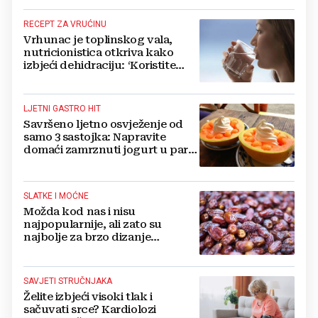
RECEPT ZA VRUĆINU
Vrhunac je toplinskog vala,
nutricionistica otkriva kako
izbjeći dehidraciju: ‘Koristite
formulu 2.4 puta 80...‘
LJETNI GASTRO HIT
Savršeno ljetno osvježenje od
samo 3 sastojka: Napravite
domaći zamrznuti jogurt u par
jednostavnih koraka
SLATKE I MOĆNE
Možda kod nas i nisu
najpopularnije, ali zato su
najbolje za brzo dizanje
energije. Još i štite probavu,
jedite ih češće
SAVJETI STRUČNJAKA
Želite izbjeći visoki tlak i
sačuvati srce? Kardiolozi