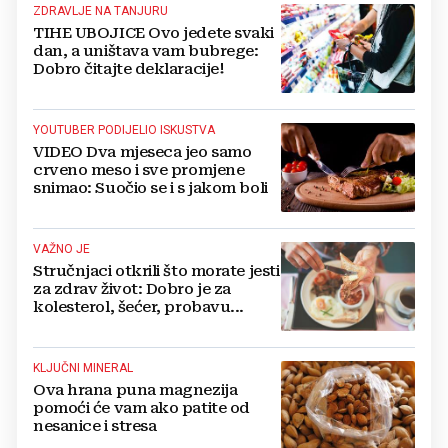
ZDRAVLJE NA TANJURU
TIHE UBOJICE Ovo jedete svaki
dan, a uništava vam bubrege:
Dobro čitajte deklaracije!
YOUTUBER PODIJELIO ISKUSTVA
VIDEO Dva mjeseca jeo samo
crveno meso i sve promjene
snimao: Suočio se i s jakom boli
VAŽNO JE
Stručnjaci otkrili što morate jesti
za zdrav život: Dobro je za
kolesterol, šećer, probavu...
KLJUČNI MINERAL
Ova hrana puna magnezija
pomoći će vam ako patite od
nesanice i stresa