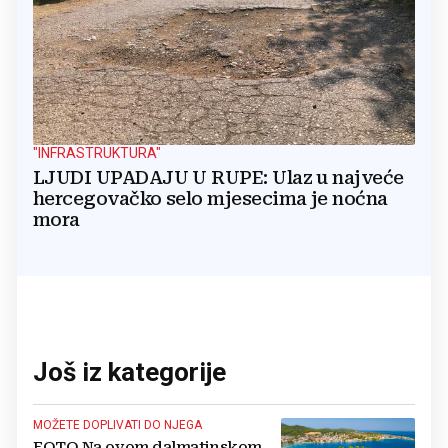
"INFRASTRUKTURA"
LJUDI UPADAJU U RUPE: Ulaz u najveće
hercegovačko selo mjesecima je noćna
mora
Još iz kategorije
MOŽETE DOPLIVATI DO NJEGA
FOTO Na ovom dalmatinskom