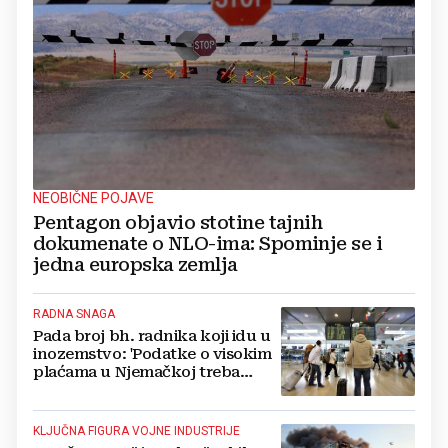
NEOBIČNE POJAVE
Pentagon objavio stotine tajnih
dokumenate o NLO-ima: Spominje se i
jedna europska zemlja
RADNA SNAGA
Pada broj bh. radnika koji idu u
inozemstvo: 'Podatke o visokim
plaćama u Njemačkoj treba
gledati s rezervom'
KLJUČNA FIGURA VOJNE INDUSTRIJE