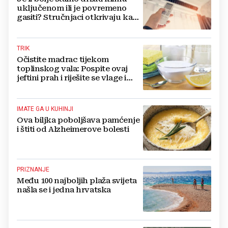
uključenom ili je povremeno
gasiti? Stručnjaci otkrivaju kada
ćete najviše uštedjeti
TRIK
Očistite madrac tijekom
toplinskog vala: Pospite ovaj
jeftini prah i riješite se vlage i
bakterija
IMATE GA U KUHINJI
Ova biljka poboljšava pamćenje
i štiti od Alzheimerove bolesti
PRIZNANJE
Među 100 najboljih plaža svijeta
našla se i jedna hrvatska