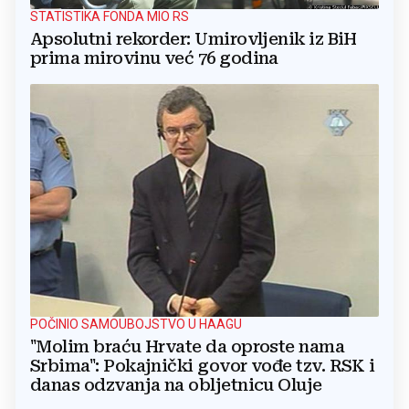
STATISTIKA FONDA MIO RS
Apsolutni rekorder: Umirovljenik iz BiH
prima mirovinu već 76 godina
POČINIO SAMOUBOJSTVO U HAAGU
"Molim braću Hrvate da oproste nama
Srbima": Pokajnički govor vođe tzv. RSK i
danas odzvanja na obljetnicu Oluje