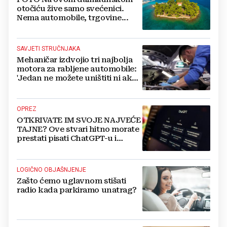
otočiću žive samo svećenici.
Nema automobile, trgovine...
SAVJETI STRUČNJAKA
Mehaničar izdvojio tri najbolja
motora za rabljene automobile:
'Jedan ne možete uništiti ni ako
pokušate'
OPREZ
OTKRIVATE IM SVOJE NAJVEĆE
TAJNE? Ove stvari hitno morate
prestati pisati ChatGPT-u i
umjetnoj inteligenciji
LOGIČNO OBJAŠNJENJE
Zašto ćemo uglavnom stišati
radio kada parkiramo unatrag?