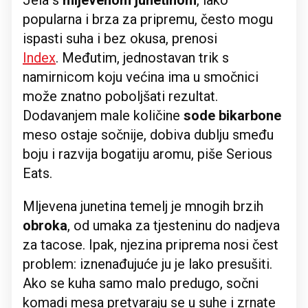
Jela s
mljevenom junetinom
, iako
popularna i brza za pripremu, često mogu
ispasti suha i bez okusa, prenosi
Index
. Međutim, jednostavan trik s
namirnicom koju većina ima u smočnici
može znatno poboljšati rezultat.
Dodavanjem male količine
sode bikarbone
meso ostaje sočnije, dobiva dublju smeđu
boju i razvija bogatiju aromu, piše Serious
Eats.
Mljevena junetina temelj je mnogih brzih
obroka
, od umaka za tjesteninu do nadjeva
za tacose. Ipak, njezina priprema nosi čest
problem: iznenađujuće ju je lako presušiti.
Ako se kuha samo malo predugo, sočni
komadi mesa pretvaraju se u suhe i zrnate