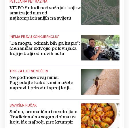
PETLJA NA PET RAZINA
VIDEO Suludi nadvožnjak koji se
smatra jednim od
najkompliciranijih na svijetu
"NEMA PRAVU KONKURENCIJU"
"Da mogu, odmah bih ga kupio":
Mehaničar izdvojio polovnjaka
koji je bolji od novih auta
TRIK ZA LJETNE VEČERI
Ne podnose ovaj miris:
Pogledajte kako sami možete
napraviti prirodni sprej koji
odbija komarce
SAVRŠEN RUČAK
Sočna, aromatična i neodoljiva:
Tradicionalna sogan dolma uz
koju ide najbolji pire krumpir