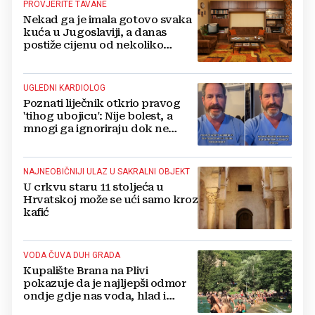
PROVJERITE TAVANE
Nekad ga je imala gotovo svaka
kuća u Jugoslaviji, a danas
postiže cijenu od nekoliko
stotina eura
UGLEDNI KARDIOLOG
Poznati liječnik otkrio pravog
'tihog ubojicu': Nije bolest, a
mnogi ga ignoriraju dok ne
bude prekasno
NAJNEOBIČNIJI ULAZ U SAKRALNI OBJEKT
U crkvu staru 11 stoljeća u
Hrvatskoj može se ući samo kroz
kafić
VODA ČUVA DUH GRADA
Kupalište Brana na Plivi
pokazuje da je najljepši odmor
ondje gdje nas voda, hlad i
smijeh djece iznenade