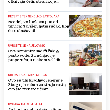
otkrivaju četiri stvari koje
obavezno trebate izbaciti iz
večernje rutine
RECEPT S TEK NEKOLIKO SASTOJAKA
Neodoljivo hrskava pita od
tikvica: Savršen ljetni ručak, koji
ćete obožavati
UVRSTITE JE NA JELOVNIK
Ova namirnica sadrži čak 95
posto vode: Stručnjaci je
preporučuju tijekom velikih
vrućina
UREĐAJI KOJI CRPE STRUJU
Ovo su tihi kradljivci energije:
Zbog njih račun za struju raste,
evo što trebate učiniti
DVOJBA TIJEKOM LJETA
Je li bolje stalno držati klimu