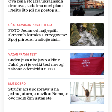
Ova žena stoji iza ukrajinskih
dronova, sada ima novi plan:
„Nešto što još ne postoji u
svijetu“
OČARA SVAKOG POSJETITELJA
FOTO Jedan od najljepših
skrivenih kutaka Hercegovine:
Spoj prirode i tradicije čini
Koćušu jedinstvenom
destinacijom
VAŽAN PRAVNI TEST
Suđenje za ubojstvo Aldine
Jahić prvi je veliki test novog
zakona o femicidu u FBiH
NIJE DOBRO
Stručnjaci upozoravaju na
jednu jutarnju naviku: Nemojte
ovo raditi čim ustanete