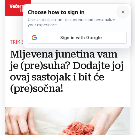
BiH
TRIK S JEFTINOM NAMIRNICOM
Mljevena junetina vam
je (pre)suha? Dodajte joj
ovaj sastojak i bit će
(pre)sočna!