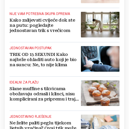
NIJE VAM POTREBNA SKUPA OPREMA
Kako zalijevati cvijeće dok ste
na putu: pogledajte
jednostavan trik s vrećicom
JEDNOSTAVAN POSTUPAK
TRIK OD 15 SEKUNDI Kako
najbrže ohladiti auto koji je bio
na suncu: Ne, to nije klima
IDEALNI ZA PLAŽU
Slane muffine s tikvicama
obožavaju odrasli i klinci, nisu
komplicirani za pripremu i traju
danima
JEDNOSTAVNO RJEŠENJE
Ne želite paliti peglu tijekom
ljetnih vrućina? Ovaj trik može