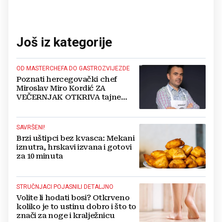
Još iz kategorije
OD MASTERCHEFA DO GASTROZVIJEZDE
Poznati hercegovački chef
Miroslav Miro Kordić ZA
VEČERNJAK OTKRIVA tajne
kulinarstva, nepoznate detalje iz
djetinjstva, životne ciljeve...
SAVRŠENI!
Brzi uštipci bez kvasca: Mekani
iznutra, hrskavi izvana i gotovi
za 10 minuta
STRUČNJACI POJASNILI DETALJNO
Volite li hodati bosi? Otkrveno
koliko je to ustinu dobro i što to
znači za noge i kralježnicu