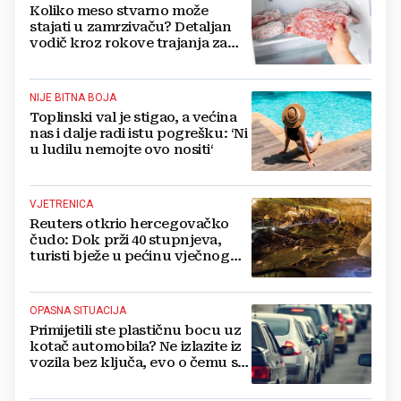
Koliko meso stvarno može
stajati u zamrzivaču? Detaljan
vodič kroz rokove trajanja za
sve vrste mesa
NIJE BITNA BOJA
Toplinski val je stigao, a većina
nas i dalje radi istu pogrešku: ‘Ni
u ludilu nemojte ovo nositi‘
VJETRENICA
Reuters otkrio hercegovačko
čudo: Dok prži 40 stupnjeva,
turisti bježe u pećinu vječnog
hlada
OPASNA SITUACIJA
Primijetili ste plastičnu bocu uz
kotač automobila? Ne izlazite iz
vozila bez ključa, evo o čemu se
radi