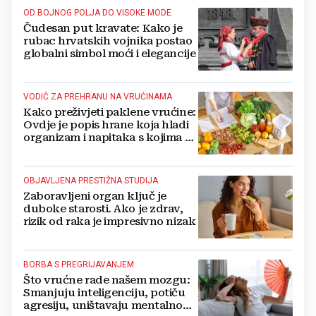
OD BOJNOG POLJA DO VISOKE MODE
Čudesan put kravate: Kako je
rubac hrvatskih vojnika postao
globalni simbol moći i elegancije
VODIČ ZA PREHRANU NA VRUĆINAMA
Kako preživjeti paklene vrućine:
Ovdje je popis hrane koja hladi
organizam i napitaka s kojima si
činite 'medvjeđu uslugu'
OBJAVLJENA PRESTIŽNA STUDIJA
Zaboravljeni organ ključ je
duboke starosti. Ako je zdrav,
rizik od raka je impresivno nizak
BORBA S PREGRIJAVANJEM
Što vrućne rade našem mozgu:
Smanjuju inteligenciju, potiču
agresiju, uništavaju mentalno