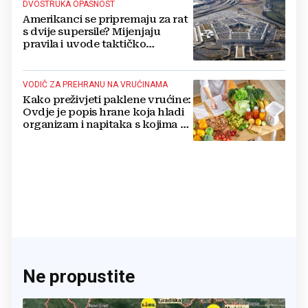
DVOSTRUKA OPASNOST
Amerikanci se pripremaju za rat
s dvije supersile? Mijenjaju
pravila i uvode taktičko
nuklearno oružje
VODIČ ZA PREHRANU NA VRUĆINAMA
Kako preživjeti paklene vrućine:
Ovdje je popis hrane koja hladi
organizam i napitaka s kojima si
činite 'medvjeđu uslugu'
Ne propustite