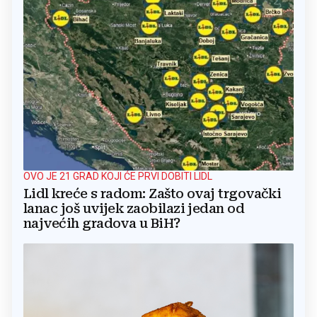
OVO JE 21 GRAD KOJI ĆE PRVI DOBITI LIDL
Lidl kreće s radom: Zašto ovaj trgovački
lanac još uvijek zaobilazi jedan od
najvećih gradova u BiH?