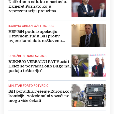
Dalić donio odluku o nastavku
karijere! Poznato koju
reprezentaciju preuzima
ISCRPNO OBRAZLOŽILI RAZLOGE
HSP BiH podnio apelaciju
Ustavnom sudu BiH protiv
ovjere kandidature Slavena
Kovačevića
OPTUŽBE SE NASTAVLJAJU
BUKNUO VERBALNI RAT Vučić i
Helez se posvađali oko Bugojna,
padaju teške riječi
MINISTAR FORTO POTVRDIO
BiH ponudila rješenje Europskoj
komisiji: Profesionalni vozači ne
mogu više čekati