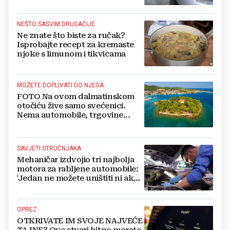
zdravlje...
NEŠTO SASVIM DRUGAČIJE
Ne znate što biste za ručak?
Isprobajte recept za kremaste
njoke s limunom i tikvicama
MOŽETE DOPLIVATI DO NJEGA
FOTO Na ovom dalmatinskom
otočiću žive samo svećenici.
Nema automobile, trgovine...
SAVJETI STRUČNJAKA
Mehaničar izdvojio tri najbolja
motora za rabljene automobile:
'Jedan ne možete uništiti ni ako
pokušate'
OPREZ
OTKRIVATE IM SVOJE NAJVEĆE
TAJNE? Ove stvari hitno morate