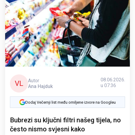
08.06.2026.
Autor
VL
u 07:36
Ana Hajduk
Dodaj Večernji list među omiljene izvore na Googleu
Bubrezi su ključni filtri našeg tijela, no
često nismo svjesni kako