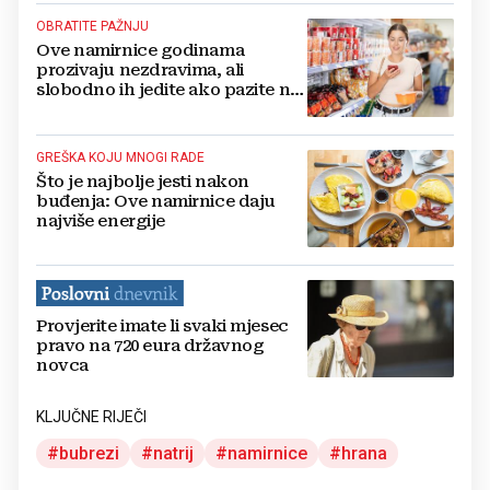
OBRATITE PAŽNJU
Ove namirnice godinama
prozivaju nezdravima, ali
slobodno ih jedite ako pazite na
ovo
GREŠKA KOJU MNOGI RADE
Što je najbolje jesti nakon
buđenja: Ove namirnice daju
najviše energije
Provjerite imate li svaki mjesec
pravo na 720 eura državnog
novca
KLJUČNE RIJEČI
bubrezi
natrij
namirnice
hrana