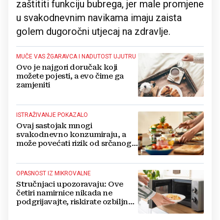
zaštititi funkciju bubrega, jer male promjene
u svakodnevnim navikama imaju zaista
golem dugoročni utjecaj na zdravlje.
MUČE VAS ŽGARAVCA I NADUTOST UJUTRU
Ovo je najgori doručak koji
možete pojesti, a evo čime ga
zamjeniti
ISTRAŽIVANJE POKAZALO
Ovaj sastojak mnogi
svakodnevno konzumiraju, a
može povećati rizik od srčanog i
moždanog udara
OPASNOST IZ MIKROVALNE
Stručnjaci upozoravaju: Ove
četiri namirnice nikada ne
podgrijavajte, riskirate ozbiljno
trovanje