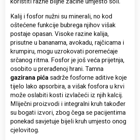
koristiti razne biljne začine umjesto soli.
Kalij i fosfor nužni su minerali, no kod
oštećene funkcije bubrega njihov višak
postaje opasan. Visoke razine kalija,
prisutne u bananama, avokadu, rajčicama i
krumpiru, mogu uzrokovati poremećaje
srčanog ritma. Fosfor je još veća prijetnja,
osobito u prerađenoj hrani. Tamna
gazirana pića
sadrže fosforne aditive koje
tijelo lako apsorbira, a višak fosfora u krvi
može oslabiti kosti izvlačeći iz njih kalcij.
Mliječni proizvodi i integralni kruh također
su bogati izvori, zbog čega se pacijentima
ponekad savjetuje bijeli kruh umjesto onog
cjelovitog.