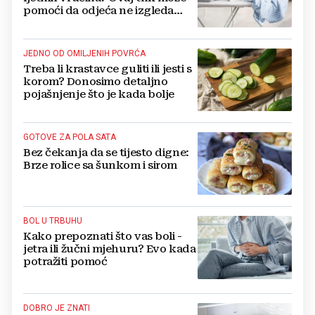
pomoći da odjeća ne izgleda
zgužvano
JEDNO OD OMILJENIH POVRĆA
Treba li krastavce guliti ili jesti s
korom? Donosimo detaljno
pojašnjenje što je kada bolje
GOTOVE ZA POLA SATA
Bez čekanja da se tijesto digne:
Brze rolice sa šunkom i sirom
BOL U TRBUHU
Kako prepoznati što vas boli -
jetra ili žučni mjehuru? Evo kada
potražiti pomoć
DOBRO JE ZNATI