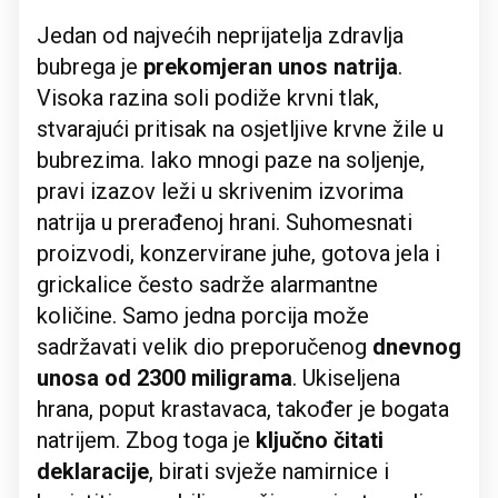
Jedan od najvećih neprijatelja zdravlja
bubrega je
prekomjeran unos natrija
.
Visoka razina soli podiže krvni tlak,
stvarajući pritisak na osjetljive krvne žile u
bubrezima. Iako mnogi paze na soljenje,
pravi izazov leži u skrivenim izvorima
natrija u prerađenoj hrani. Suhomesnati
proizvodi, konzervirane juhe, gotova jela i
grickalice često sadrže alarmantne
količine. Samo jedna porcija može
sadržavati velik dio preporučenog
dnevnog
unosa od 2300 miligrama
. Ukiseljena
hrana, poput krastavaca, također je bogata
natrijem. Zbog toga je
ključno čitati
deklaracije
, birati svježe namirnice i