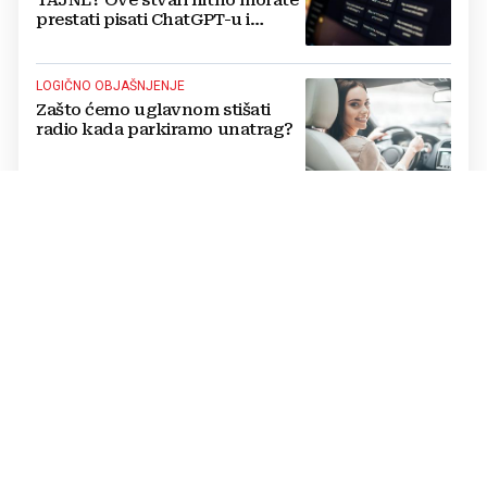
prestati pisati ChatGPT-u i
umjetnoj inteligenciji
LOGIČNO OBJAŠNJENJE
Zašto ćemo uglavnom stišati
radio kada parkiramo unatrag?
PROVJERITE TAVANE
Nekad ga je imala gotovo svaka
kuća u Jugoslaviji, a danas
postiže cijenu od nekoliko
stotina eura
UGLEDNI KARDIOLOG
Poznati liječnik otkrio pravog
'tihog ubojicu': Nije bolest, a
mnogi ga ignoriraju dok ne
bude prekasno
NAJNEOBIČNIJI ULAZ U SAKRALNI OBJEKT