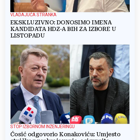
VLADAJUĆA STRANKA
EKSKLUZIVNO: DONOSIMO IMENA
KANDIDATA HDZ-A BIH ZA IZBORE U
LISTOPADU
STOP IZBORNOM INŽENJERINGU
Ćosić odgovorio Konakoviću: Umjesto