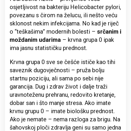
osjetljivost na bakteriju Helicobacter pylori,
povezanu s čirom na želucu, ili nešto veću
sklonost nekim infekcijama. No kad je riječ
o “teškašima” modernih bolesti –
srčanim i
moždanim udarima
– krvna grupa 0 ipak
ima jasnu statističku prednost.
Krvna grupa 0 sve se češće ističe kao tihi
saveznik dugovječnosti – pruža bolju
startnu poziciju, ali sama po sebi nije
garancija. Dug i zdrav život i dalje traži
uravnoteženu prehranu, redovito kretanje,
dobar san i što manje stresa. Ako imate
krvnu grupu 0 – imate biološku prednost.
Ako je nemate – nema razloga za brigu. Na
šahovskoj ploči zdravlja geni su samo jedna