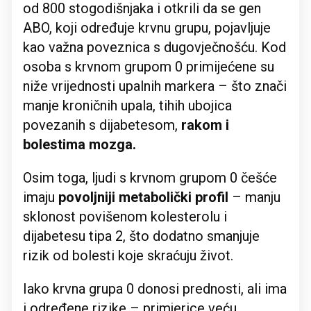
od 800 stogodišnjaka i otkrili da se gen
ABO, koji određuje krvnu grupu, pojavljuje
kao važna poveznica s dugovječnošću. Kod
osoba s krvnom grupom 0 primijećene su
niže vrijednosti upalnih markera – što znači
manje kroničnih upala, tihih ubojica
povezanih s dijabetesom,
rakom i
bolestima mozga.
Osim toga, ljudi s krvnom grupom 0 češće
imaju
povoljniji metabolički profil
– manju
sklonost povišenom kolesterolu i
dijabetesu tipa 2, što dodatno smanjuje
rizik od bolesti koje skraćuju život.
Iako krvna grupa 0 donosi prednosti, ali ima
i određene rizike – primjerice veću