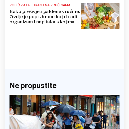
VODIČ ZA PREHRANU NA VRUĆINAMA
Kako preživjeti paklene vrućine:
Ovdje je popis hrane koja hladi
organizam i napitaka s kojima si
činite 'medvjeđu uslugu'
Ne propustite