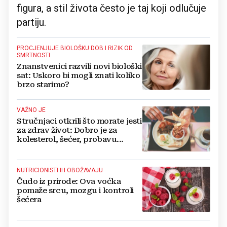
figura, a stil života često je taj koji odlučuje
partiju.
PROCJENJUJE BIOLOŠKU DOB I RIZIK OD
SMRTNOSTI
Znanstvenici razvili novi biološki
sat: Uskoro bi mogli znati koliko
brzo starimo?
VAŽNO JE
Stručnjaci otkrili što morate jesti
za zdrav život: Dobro je za
kolesterol, šećer, probavu...
NUTRICIONISTI IH OBOŽAVAJU
Čudo iz prirode: Ova voćka
pomaže srcu, mozgu i kontroli
šećera