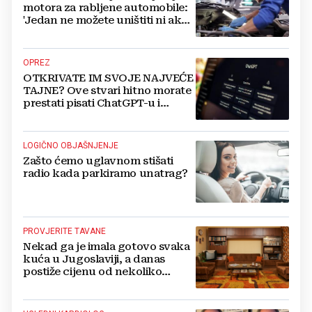
motora za rabljene automobile:
'Jedan ne možete uništiti ni ako
pokušate'
OPREZ
OTKRIVATE IM SVOJE NAJVEĆE
TAJNE? Ove stvari hitno morate
prestati pisati ChatGPT-u i
umjetnoj inteligenciji
LOGIČNO OBJAŠNJENJE
Zašto ćemo uglavnom stišati
radio kada parkiramo unatrag?
PROVJERITE TAVANE
Nekad ga je imala gotovo svaka
kuća u Jugoslaviji, a danas
postiže cijenu od nekoliko
stotina eura