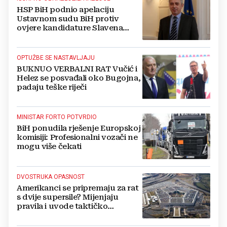
HSP BiH podnio apelaciju
Ustavnom sudu BiH protiv
ovjere kandidature Slavena
Kovačevića
OPTUŽBE SE NASTAVLJAJU
BUKNUO VERBALNI RAT Vučić i
Helez se posvađali oko Bugojna,
padaju teške riječi
MINISTAR FORTO POTVRDIO
BiH ponudila rješenje Europskoj
komisiji: Profesionalni vozači ne
mogu više čekati
DVOSTRUKA OPASNOST
Amerikanci se pripremaju za rat
s dvije supersile? Mijenjaju
pravila i uvode taktičko
nuklearno oružje