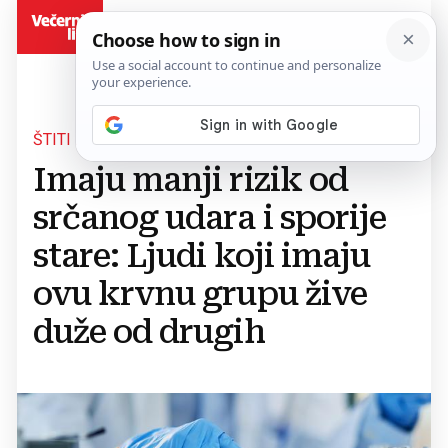
BiH
ŠTITI I OD KRONIČNIH BOLESTI
Imaju manji rizik od
srčanog udara i sporije
stare: Ljudi koji imaju
ovu krvnu grupu žive
duže od drugih