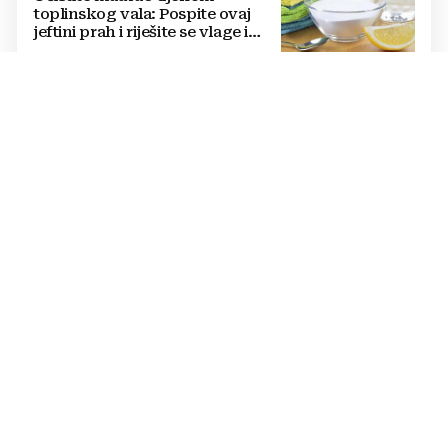
toplinskog vala: Pospite ovaj
jeftini prah i riješite se vlage i
bakterija
IMATE GA U KUHINJI
Ova biljka poboljšava pamćenje
i štiti od Alzheimerove bolesti
PRIZNANJE
Među 100 najboljih plaža svijeta
našla se i jedna hrvatska
PETLJA NA PET RAZINA
VIDEO Suludi nadvožnjak koji se
smatra jednim od
najkompliciranijih na svijetu