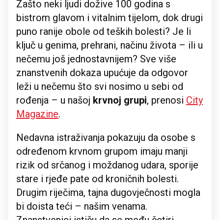
Zašto neki ljudi dožive 100 godina s
bistrom glavom i vitalnim tijelom, dok drugi
puno ranije obole od teških bolesti? Je li
ključ u genima, prehrani, načinu života – ili u
nečemu još jednostavnijem? Sve više
znanstvenih dokaza upućuje da odgovor
leži u nečemu što svi nosimo u sebi od
rođenja – u našoj
krvnoj grupi
, prenosi
City
Magazine
.
Nedavna istraživanja pokazuju da osobe s
određenom krvnom grupom imaju manji
rizik od srčanog i moždanog udara, sporije
stare i rjeđe pate od kroničnih bolesti.
Drugim riječima, tajna dugovječnosti mogla
bi doista teći – našim venama.