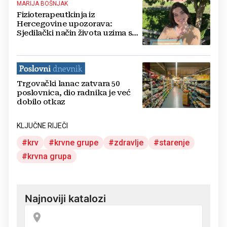
MARIJA BOŠNJAK
Fizioterapeutkinja iz
Hercegovine upozorava:
Sjedilački način života uzima sve
više maha, evo što treba
mijenjati
Trgovački lanac zatvara 50
poslovnica, dio radnika je već
dobilo otkaz
KLJUČNE RIJEČI
krv
krvne grupe
zdravlje
starenje
krvna grupa