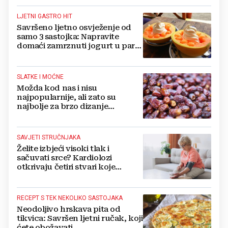
LJETNI GASTRO HIT
Savršeno ljetno osvježenje od
samo 3 sastojka: Napravite
domaći zamrznuti jogurt u par
jednostavnih koraka
SLATKE I MOĆNE
Možda kod nas i nisu
najpopularnije, ali zato su
najbolje za brzo dizanje
energije. Još i štite probavu,
jedite ih češće
SAVJETI STRUČNJAKA
Želite izbjeći visoki tlak i
sačuvati srce? Kardiolozi
otkrivaju četiri stvari koje
obavezno trebate izbaciti iz
večernje rutine
RECEPT S TEK NEKOLIKO SASTOJAKA
Neodoljivo hrskava pita od
tikvica: Savršen ljetni ručak, koji
ćete obožavati