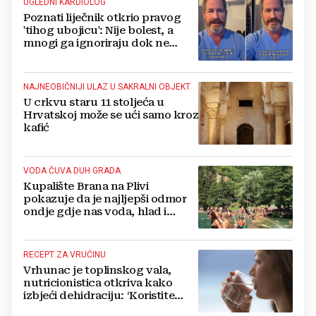
UGLEDNI KARDIOLOG
Poznati liječnik otkrio pravog
'tihog ubojicu': Nije bolest, a
mnogi ga ignoriraju dok ne
bude prekasno
NAJNEOBIČNIJI ULAZ U SAKRALNI OBJEKT
U crkvu staru 11 stoljeća u
Hrvatskoj može se ući samo kroz
kafić
VODA ČUVA DUH GRADA
Kupalište Brana na Plivi
pokazuje da je najljepši odmor
ondje gdje nas voda, hlad i
smijeh djece iznenade
RECEPT ZA VRUĆINU
Vrhunac je toplinskog vala,
nutricionistica otkriva kako
izbjeći dehidraciju: ‘Koristite
formulu 2.4 puta 80...‘