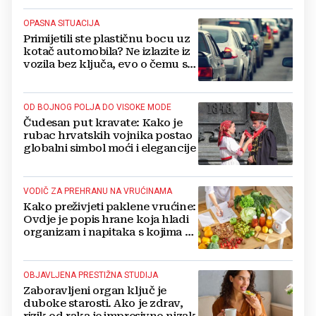
OPASNA SITUACIJA
Primijetili ste plastičnu bocu uz
kotač automobila? Ne izlazite iz
vozila bez ključa, evo o čemu se
radi
OD BOJNOG POLJA DO VISOKE MODE
Čudesan put kravate: Kako je
rubac hrvatskih vojnika postao
globalni simbol moći i elegancije
VODIČ ZA PREHRANU NA VRUĆINAMA
Kako preživjeti paklene vrućine:
Ovdje je popis hrane koja hladi
organizam i napitaka s kojima si
činite 'medvjeđu uslugu'
OBJAVLJENA PRESTIŽNA STUDIJA
Zaboravljeni organ ključ je
duboke starosti. Ako je zdrav,