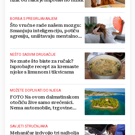
rizik od raka je impresivno nizak
BORBA S PREGRIJAVANJEM
Što vrućne rade našem mozgu:
Smanjuju inteligenciju, potiču
agresiju, uništavaju mentalno
zdravlje...
NEŠTO SASVIM DRUGAČIJE
Ne znate što biste za ručak?
Isprobajte recept za kremaste
njoke s limunom i tikvicama
MOŽETE DOPLIVATI DO NJEGA
FOTO Na ovom dalmatinskom
otočiću žive samo svećenici.
Nema automobile, trgovine...
SAVJETI STRUČNJAKA
Mehaničar izdvojio tri najbolja