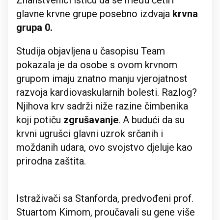
Znanstvenici ističu da se među četiri
glavne krvne grupe posebno izdvaja
krvna
grupa 0.
Studija objavljena u časopisu Team
pokazala je da osobe s ovom krvnom
grupom imaju znatno manju vjerojatnost
razvoja kardiovaskularnih bolesti. Razlog?
Njihova krv sadrži niže razine čimbenika
koji potiču
zgrušavanje
. A budući da su
krvni ugrušci glavni uzrok srčanih i
moždanih udara, ovo svojstvo djeluje kao
prirodna zaštita.
Istraživači sa Stanforda, predvođeni prof.
Stuartom Kimom, proučavali su gene više