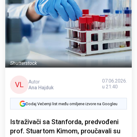
Shutterstock
07.06.2026.
Autor
VL
u 21:40
Ana Hajduk
Dodaj Večernji list među omiljene izvore na Googleu
Istraživači sa Stanforda, predvođeni
prof. Stuartom Kimom, proučavali su