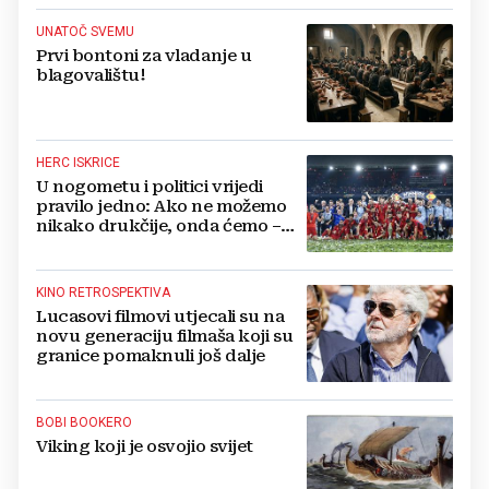
UNATOČ SVEMU
Prvi bontoni za vladanje u
blagovalištu!
HERC ISKRICE
U nogometu i politici vrijedi
pravilo jedno: Ako ne možemo
nikako drukčije, onda ćemo –
pošteno!
KINO RETROSPEKTIVA
Lucasovi filmovi utjecali su na
novu generaciju filmaša koji su
granice pomaknuli još dalje
BOBI BOOKERO
Viking koji je osvojio svijet