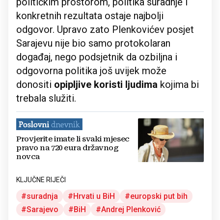
političkim prostorom, politika suradnje i
konkretnih rezultata ostaje najbolji
odgovor. Upravo zato Plenkovićev posjet
Sarajevu nije bio samo protokolaran
događaj, nego podsjetnik da ozbiljna i
odgovorna politika još uvijek može
donositi
opipljive koristi ljudima
kojima bi
trebala služiti.
Provjerite imate li svaki mjesec
pravo na 720 eura državnog
novca
KLJUČNE RIJEČI
suradnja
Hrvati u BiH
europski put bih
Sarajevo
BiH
Andrej Plenković