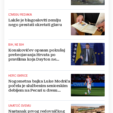
IZMEĐU REDAKA
Lakše je blagosloviti zemlju
nego prestati okretati glavu
BIH, NE BIH
Konakovićev opasan pokušaj
prebrojavanja Hrvata po
pravilima koja Dayton ne
poznaje
HERC ISKRICE
Nogometna bajka Luke Modrića
počela je službenim seniorskim
debijem na Pecari u dresu
mostarskih Plemića!
UNATOČ SVEMU
Nastanak prvog redovničkog