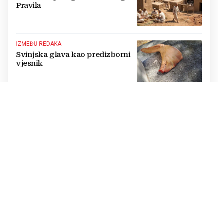
Pravila
IZMEĐU REDAKA
Svinjska glava kao predizborni
vjesnik
BIH, NE BIH
Hrvatski sabor danas na ispitu
odgovornosti prema Hrvatima u
BiH
HERC ISKRICE
Jednima crvene kartone
opraštaju, a drugima ni lagane
kontakte ne dopuštaju!
KINO RETROSPEKTIVA