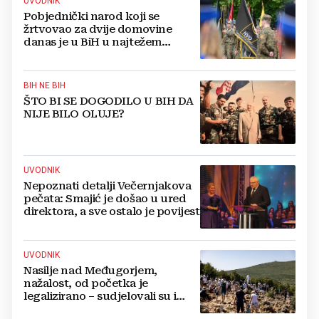
UVODNIK
Pobjednički narod koji se
žrtvovao za dvije domovine
danas je u BiH u najtežem
položaju
BIH NE BIH
ŠTO BI SE DOGODILO U BIH DA
NIJE BILO OLUJE?
UVODNIK
Nepoznati detalji Večernjakova
pečata: Smajić je došao u ured
direktora, a sve ostalo je povijest
UVODNIK
Nasilje nad Međugorjem,
nažalost, od početka je
legalizirano – sudjelovali su i
hercegovački biskupi