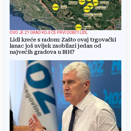
OVO JE 21 GRAD KOJI ĆE PRVI DOBITI LIDL
Lidl kreće s radom: Zašto ovaj trgovački
lanac još uvijek zaobilazi jedan od
najvećih gradova u BiH?