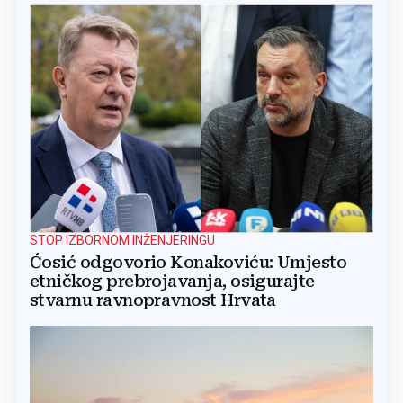
STOP IZBORNOM INŽENJERINGU
Ćosić odgovorio Konakoviću: Umjesto
etničkog prebrojavanja, osigurajte
stvarnu ravnopravnost Hrvata