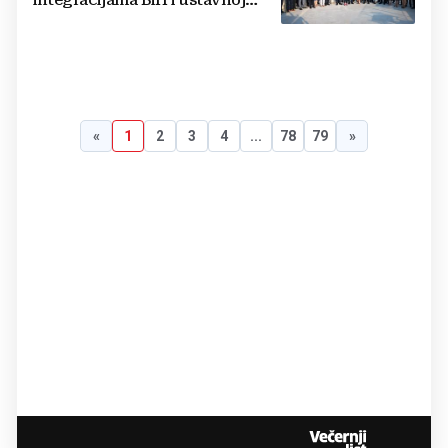
integracijama BiH i ustavnoj
ravnopravnosti Hrvata
«
1
2
3
4
...
78
79
»