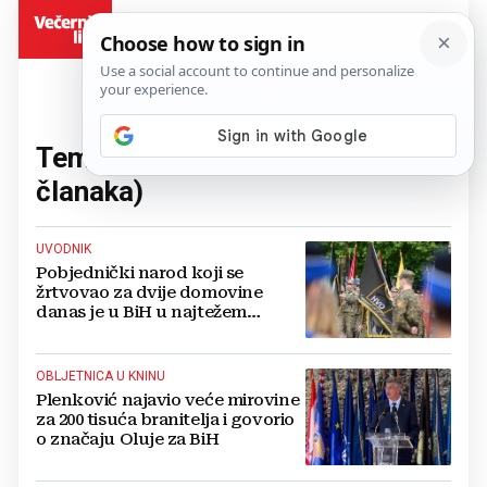
BiH
Tema:
Andrej Plenković
(783
članaka)
UVODNIK
Pobjednički narod koji se
žrtvovao za dvije domovine
danas je u BiH u najtežem
položaju
OBLJETNICA U KNINU
Plenković najavio veće mirovine
za 200 tisuća branitelja i govorio
o značaju Oluje za BiH