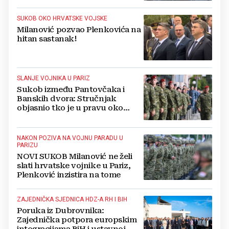
SUKOB OKO HRVATSKE VOJSKE
Milanović pozvao Plenkovića na
hitan sastanak!
SLANJE VOJNIKA U PARIZ
Sukob između Pantovčaka i
Banskih dvora: Stručnjak
objasnio tko je u pravu oko
hrvatske vojske
NAKON POZIVA NA VOJNU PARADU U
PARIZU
NOVI SUKOB Milanović ne želi
slati hrvatske vojnike u Pariz,
Plenković inzistira na tome
ZAJEDNIČKA SJEDNICA HDZ-A RH I BIH
Poruka iz Dubrovnika:
Zajednička potpora europskim