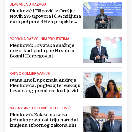
ULAGANJA U RAZVOJ
Plenković i Filipović iz Orašja:
Novih 276 ugovora i 6,95 milijuna
eura potpore RH za projekte
Hrvata u BiH
PODRŠKA RAZVOJNIM PROJEKTIMA
Plenković: Hrvatska snažnije
nego ikad podupire Hrvate u
Bosni i Hercegovini
KAKVO ODMJERAVANJE
Ivana Knoll upoznala Andreja
Plenkovića, pogledajte reakciju
hrvatskog premijera kad je vidio
vatrenu Čapljinku
NA SASTANKU S ČOVIĆEM I FILIPOVIĆ
Plenković: Zalažemo se za
jednakopravnost triju naroda i
izmjenu Izbornog zakona BiH