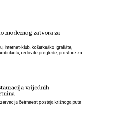
do modernog zatvora za
u, internet-klub, košarkaško igralište,
mbulantu, redovite preglede, prostore za
stauracija vrijednih
etnina
nzervacija četrnaest postaja križnoga puta