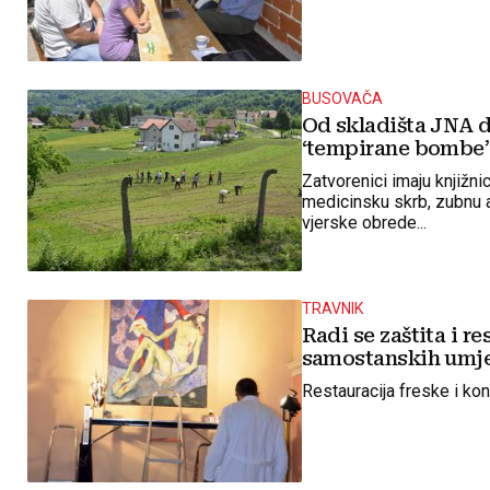
BUSOVAČA
Od skladišta JNA 
‘tempirane bombe’
Zatvorenici imaju knjižnic
medicinsku skrb, zubnu a
vjerske obrede...
TRAVNIK
Radi se zaštita i re
samostanskih umj
Restauracija freske i ko