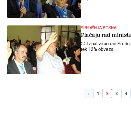
SREDIŠNJA BOSNA
Plaćaju rad minist
CCI analizirao rad Sredn
tek 12% obveza
«
1
2
3
4