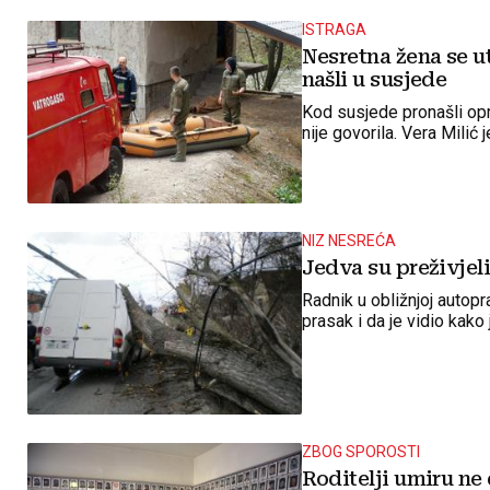
ISTRAGA
Nesretna žena se ut
našli u susjede
Kod susjede pronašli opr
nije govorila. Vera Milić j
NIZ NESREĆA
Jedva su preživjel
Radnik u obližnjoj autop
prasak i da je vidio kako
ZBOG SPOROSTI
Roditelji umiru ne