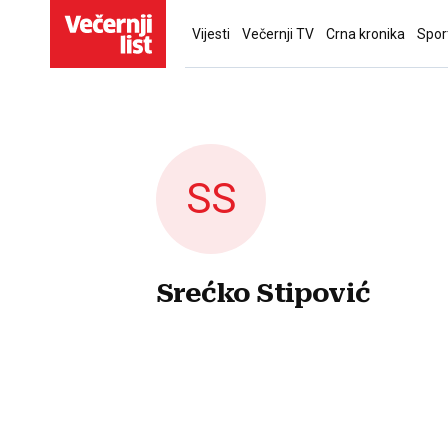
Vijesti
Večernji TV
Crna kronika
Spor
SS
Srećko Stipović