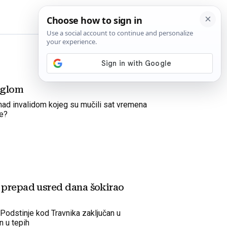
BiH
eglom
 nad invalidom kojeg su mučili sat vremena
re?
 prepad usred dana šokirao
 Podstinje kod Travnika zaključan u
n u tepih