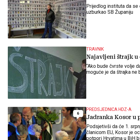
Prijedlog instituta da se
uzburkao SB Županiju
TRAVNIK
Najavljeni štrajk 
“Ako bude čvrste volje d
moguće je da štrajka ne b
PREDSJEDNICA HDZ-A
6
Jadranka Kosor u 
Podsjetivši da će 1. srp
članicom EU, Kosor je oci
potpori Hrvatima u BiH bi