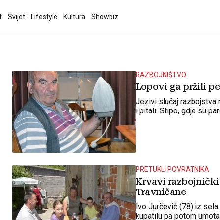
t
Svijet
Lifestyle
Kultura
Showbiz
RAZBOJNIŠTVO
Lopovi ga pržili p
Jezivi slučaj razbojstva
i pitali: Stipo, gdje su pa
PRETUKLI POVRATNIKA
Krvavi razbojnički
Travničane
Ivo Jurčević (78) iz sela
kupatilu pa potom umota