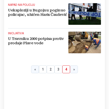
NAPAD NA POLICIJU
Ueksploziji u Bugojnu poginuo
policajac, uhićen Haris Čaušević
INICIJATIVA
U Travniku 2000 potpisa protiv
prodaje Plave vode
«
1
2
3
4
»