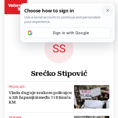
BiH
SS
Srećko Stipović
PROSVJED
Vlada duguje svakom policajcu
u SB županiji između 7 i 8 tisuća
KM
TRAVNIK