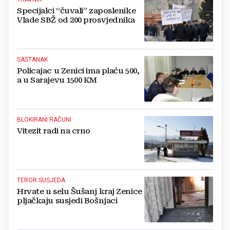
Specijalci “čuvali” zaposlenike
Vlade SBŽ od 200 prosvjednika
SASTANAK
Policajac u Zenici ima plaću 500,
a u Sarajevu 1500 KM
BLOKIRANI RAČUNI
Vitezit radi na crno
TEROR SUSJEDA
Hrvate u selu Šušanj kraj Zenice
pljačkaju susjedi Bošnjaci