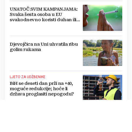
UNATOČ SVIM KAMPANJAMA:
Svaka šesta osoba u EU
svakodnevno koristi duhan ili
srodne proizvode
Djevojčica na Uni uhvatila ribu
golim rukama
LJETO ZA UDŽBENIKE
BiH se deseti dan prži na +40,
moguće redukcije; hoće li
država proglasiti nepogodu?
OVO JE 21 GRAD KOJI ĆE PRVI DOBITI LIDL
Lidl kreće s radom: Zašto ovaj
trgovački lanac još uvijek
zaobilazi jedan od najvećih