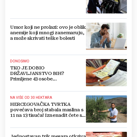
Umor koji ne prolazi: ovo je oblik
anemije koji mnogi zanemaruju,
a može skrivati teške bolesti
DONOSIMO
TKO JE DOBIO
DRŽAVLJANSTVO BIH?
Primljene 43 osobe...
NA VIŠE OD 30 HEKTARA
HERCEGOVAČKA TVRTKA
povećava broj stabala maslina s
11 na 13 tisuća! Iznenadit ćete se
kako ih štite
Jednostavan trik mesara otkriva