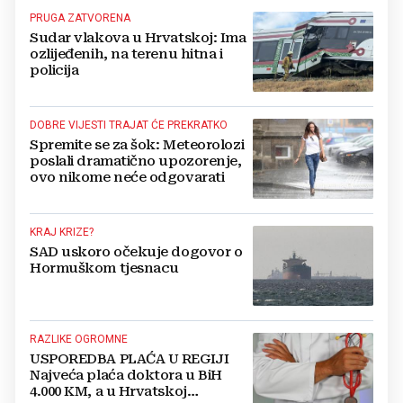
PRUGA ZATVORENA
Sudar vlakova u Hrvatskoj: Ima
ozlijeđenih, na terenu hitna i
policija
DOBRE VIJESTI TRAJAT ĆE PREKRATKO
Spremite se za šok: Meteorolozi
poslali dramatično upozorenje,
ovo nikome neće odgovarati
KRAJ KRIZE?
SAD uskoro očekuje dogovor o
Hormuškom tjesnacu
RAZLIKE OGROMNE
USPOREDBA PLAĆA U REGIJI
Najveća plaća doktora u BiH
4.000 KM, a u Hrvatskoj