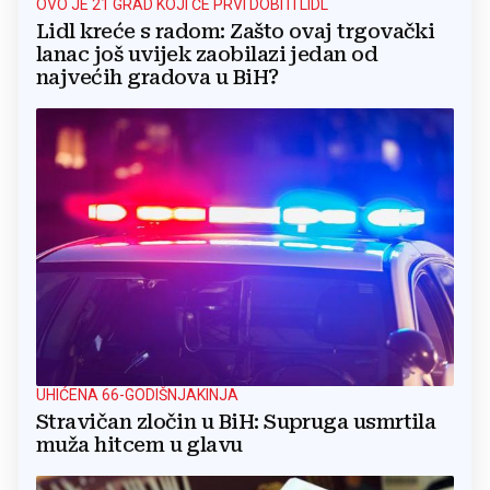
OVO JE 21 GRAD KOJI ĆE PRVI DOBITI LIDL
Lidl kreće s radom: Zašto ovaj trgovački
lanac još uvijek zaobilazi jedan od
najvećih gradova u BiH?
UHIĆENA 66-GODIŠNJAKINJA
Stravičan zločin u BiH: Supruga usmrtila
muža hitcem u glavu