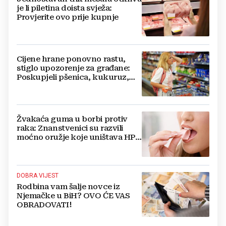
je li piletina doista svježa:
Provjerite ovo prije kupnje
Cijene hrane ponovno rastu,
stiglo upozorenje za građane:
Poskupjeli pšenica, kukuruz,
šećer i biljna ulja
Žvakaća guma u borbi protiv
raka: Znanstvenici su razvili
moćno oružje koje uništava HPV
i bakterije
DOBRA VIJEST
Rodbina vam šalje novce iz
Njemačke u BiH? OVO ĆE VAS
OBRADOVATI!