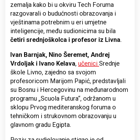
zemalja kako bi u okviru Tech Foruma
razgovarali o budućnosti obrazovanja i
vještinama potrebnim u eri umjetne
inteligencije, među sudionicima su bila
četiri srednjoškolca i profesor iz Livna
.
Ivan Barnjak, Nino Šeremet, Andrej
Vrdoljak i Ivano Kelava
,
učenici
Srednje
škole Livno, zajedno sa svojom
profesoricom Marijom Papić, predstavljali
su Bosnu i Hercegovinu na međunarodnom
programu „Scuola Futura“, održanom u
sklopu Prvog mediteranskog foruma o
tehničkom i strukovnom obrazovanju u
glavnom gradu Egipta.
Poziv za sudjelovanje stigao je od