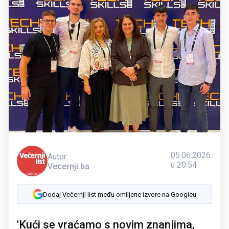
05.06.2026.
Autor
u 20:54
Vecernji.ba
Dodaj Večernji list među omiljene izvore na Googleu
'Kući se vraćamo s novim znanjima,