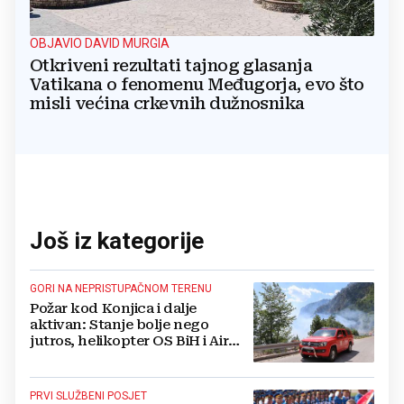
OBJAVIO DAVID MURGIA
Otkriveni rezultati tajnog glasanja
Vatikana o fenomenu Međugorja, evo što
misli većina crkevnih dužnosnika
Još iz kategorije
GORI NA NEPRISTUPAČNOM TERENU
Požar kod Konjica i dalje
aktivan: Stanje bolje nego
jutros, helikopter OS BiH i Air
Tractori pomogli u gašenju
PRVI SLUŽBENI POSJET