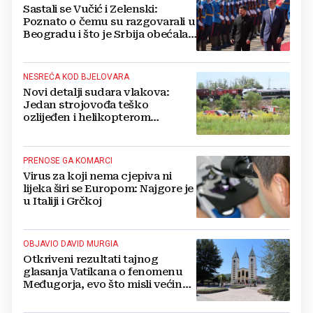
Sastali se Vučić i Zelenski:
Poznato o čemu su razgovarali u
Beogradu i što je Srbija obećala
Ukrajini
NESREĆA KOD BJELOVARA
Novi detalji sudara vlakova:
Jedan strojovođa teško
ozlijeđen i helikopterom
prebačen na Rebro, drugi u
velikom šoku
PRENOSE GA KOMARCI
Virus za koji nema cjepiva ni
lijeka širi se Europom: Najgore je
u Italiji i Grčkoj
OBJAVIO DAVID MURGIA
Otkriveni rezultati tajnog
glasanja Vatikana o fenomenu
Međugorja, evo što misli većina
crkevnih dužnosnika