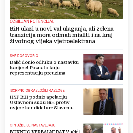
OZBILJAN POTENCIJAL
BiH ulazi u novi val ulaganja, ali zelena
tranzicija mora odmah misliti i na kraj
životnog vijeka vjetroelektrana
SVE DOGOVORIO
Dalić donio odluku o nastavku
karijere! Poznato koju
reprezentaciju preuzima
ISCRPNO OBRAZLOŽILI RAZLOGE
HSP BiH podnio apelaciju
Ustavnom sudu BiH protiv
ovjere kandidature Slavena
Kovačevića
OPTUŽBE SE NASTAVLJAJU
BUKNUO VERBALNI RAT Vučić i