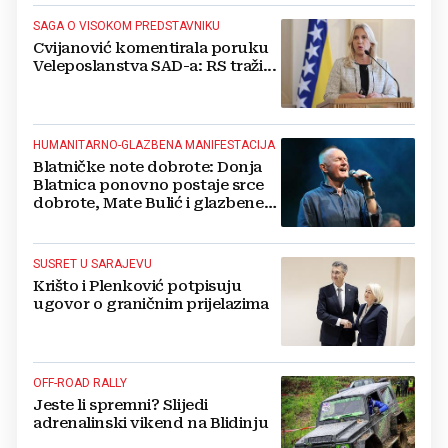
SAGA O VISOKOM PREDSTAVNIKU
Cvijanović komentirala poruku
Veleposlanstva SAD-a: RS traži...
HUMANITARNO-GLAZBENA MANIFESTACIJA
Blatničke note dobrote: Donja
Blatnica ponovno postaje srce
dobrote, Mate Bulić i glazbene
zvijezde najavljuju spektakl
SUSRET U SARAJEVU
Krišto i Plenković potpisuju
ugovor o graničnim prijelazima
OFF-ROAD RALLY
Jeste li spremni? Slijedi
adrenalinski vikend na Blidinju