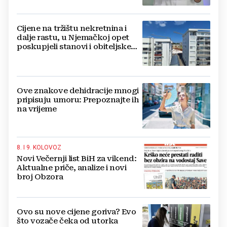
najmanja 3.000 eura
Cijene na tržištu nekretnina i
dalje rastu, u Njemačkoj opet
poskupjeli stanovi i obiteljske
kuće
Ove znakove dehidracije mnogi
pripisuju umoru: Prepoznajte ih
na vrijeme
8. I 9. KOLOVOZ
Novi Večernji list BiH za vikend:
Aktualne priče, analize i novi
broj Obzora
Ovo su nove cijene goriva? Evo
što vozače čeka od utorka