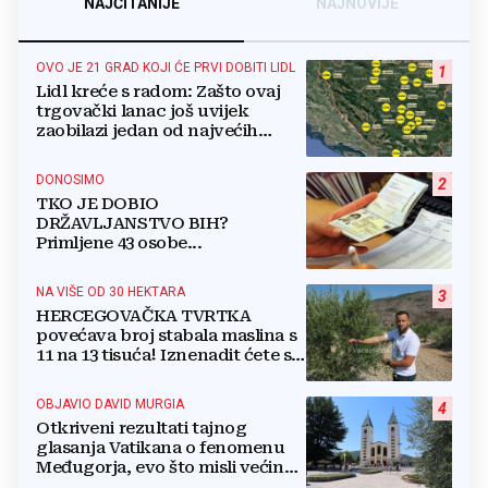
NAJČITANIJE
NAJNOVIJE
OVO JE 21 GRAD KOJI ĆE PRVI DOBITI LIDL
1
Lidl kreće s radom: Zašto ovaj
trgovački lanac još uvijek
zaobilazi jedan od najvećih
gradova u BiH?
DONOSIMO
2
TKO JE DOBIO
DRŽAVLJANSTVO BIH?
Primljene 43 osobe...
NA VIŠE OD 30 HEKTARA
3
HERCEGOVAČKA TVRTKA
povećava broj stabala maslina s
11 na 13 tisuća! Iznenadit ćete se
kako ih štite
OBJAVIO DAVID MURGIA
4
Otkriveni rezultati tajnog
glasanja Vatikana o fenomenu
Međugorja, evo što misli većina
crkevnih dužnosnika