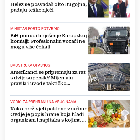
Helez se posvađali oko Bugojna,
padaju teške riječi
MINISTAR FORTO POTVRDIO
BiH ponudila rješenje Europskoj
komisiji: Profesionalni vozači ne
mogu više čekati
DVOSTRUKA OPASNOST
Amerikanci se pripremaju za rat
s dvije supersile? Mijenjaju
pravila i uvode taktičko
nuklearno oružje
VODIČ ZA PREHRANU NA VRUĆINAMA
Kako preživjeti paklene vrućine:
Ovdje je popis hrane koja hladi
organizam i napitaka s kojima si
činite 'medvjeđu uslugu'