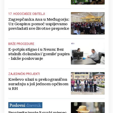
17. HODOČAŠĆE OBITELJI
Zagrepčanka Ana u Međugorju:
Uz Gospinu pomoć uspijevamo
prevladati sve životne prepreke
BRŽE PROCEDURE
E-potpis stigao i u Neum: Bez
stalnih dolazaka i 'gomile' papira
- lakše poslovanje
ZAJEDNIČKI PROJEKTI
Kreševo ulazi u prekograničnu
suradnju s još jednom općinom
u RH
Provjerite imate li svaki mjesec