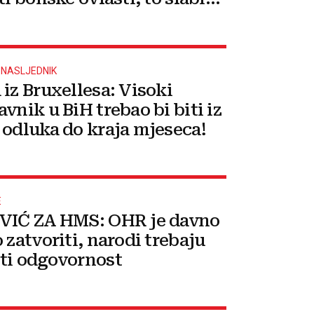
j Hrvata"
 NASLJEDNIK
 iz Bruxellesa: Visoki
vnik u BiH trebao bi biti iz
 odluka do kraja mjeseca!
E
VIĆ ZA HMS: OHR je davno
 zatvoriti, narodi trebaju
ti odgovornost