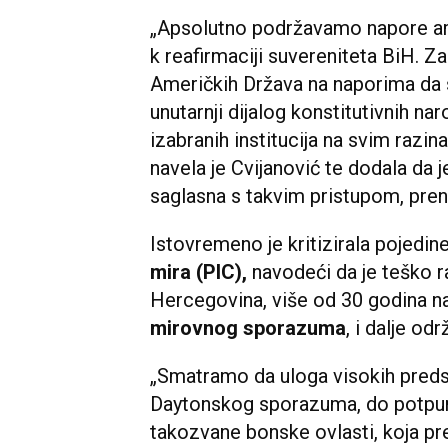
„Apsolutno podržavamo napore am
k reafirmaciji suvereniteta BiH. 
Američkih Država na naporima da se
unutarnji dijalog konstitutivnih 
izabranih institucija na svim razin
navela je Cvijanović te dodala da 
saglasna s takvim pristupom, pren
Istovremeno je kritizirala pojedin
mira (PIC),
navodeći da je teško r
Hercegovina, više od 30 godina n
mirovnog sporazuma
, i dalje 
„Smatramo da uloga visokih preds
Daytonskog sporazuma, do potpun
takozvane bonske ovlasti, koja pr