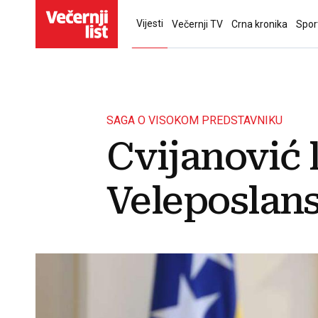
Vijesti
Večernji TV
Crna kronika
Spor
SAGA O VISOKOM PREDSTAVNIKU
Cvijanović
Veleposlans