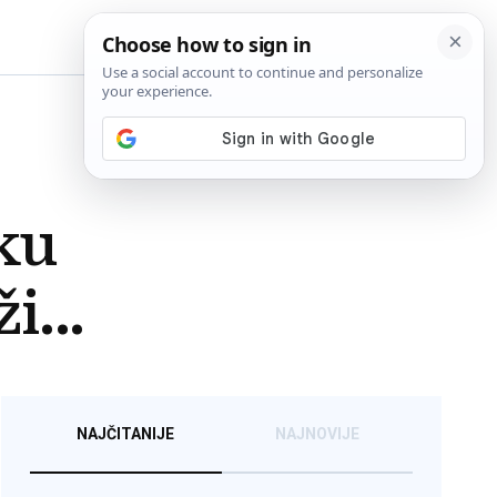
BiH
ku
i...
NAJČITANIJE
NAJNOVIJE