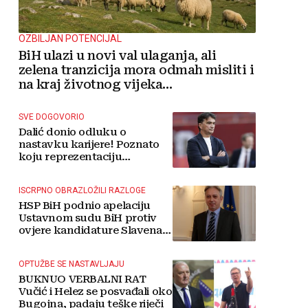
OZBILJAN POTENCIJAL
BiH ulazi u novi val ulaganja, ali
zelena tranzicija mora odmah misliti i
na kraj životnog vijeka
vjetroelektrana
SVE DOGOVORIO
Dalić donio odluku o
nastavku karijere! Poznato
koju reprezentaciju
preuzima
ISCRPNO OBRAZLOŽILI RAZLOGE
HSP BiH podnio apelaciju
Ustavnom sudu BiH protiv
ovjere kandidature Slavena
Kovačevića
OPTUŽBE SE NASTAVLJAJU
BUKNUO VERBALNI RAT
Vučić i Helez se posvađali oko
Bugojna, padaju teške riječi