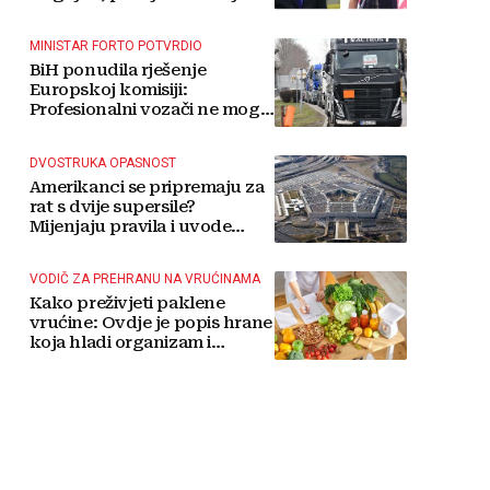
MINISTAR FORTO POTVRDIO
BiH ponudila rješenje
Europskoj komisiji:
Profesionalni vozači ne mogu
više čekati
DVOSTRUKA OPASNOST
Amerikanci se pripremaju za
rat s dvije supersile?
Mijenjaju pravila i uvode
taktičko nuklearno oružje
VODIČ ZA PREHRANU NA VRUĆINAMA
Kako preživjeti paklene
vrućine: Ovdje je popis hrane
koja hladi organizam i
napitaka s kojima si činite
'medvjeđu uslugu'