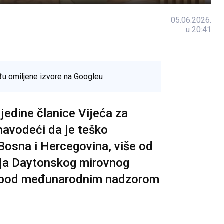
05.06.2026.
u 20:41
đu omiljene izvore na Googleu
ojedine članice Vijeća za
navodeći da je teško
Bosna i Hercegovina, više od
nja Daytonskog mirovnog
a pod međunarodnim nadzorom