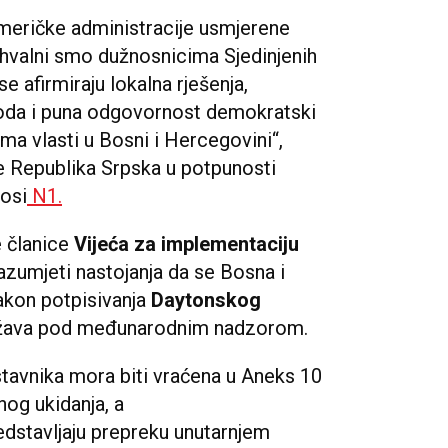
eričke administracije usmjerene
Zahvalni smo dužnosnicima Sjedinjenih
 afirmiraju lokalna rješenja,
naroda i puna odgovornost demokratski
ama vlasti u Bosni i Hercegovini“,
je Republika Srpska u potpunosti
osi
N1.
e članice
Vijeća za implementaciju
azumjeti nastojanja da se Bosna i
akon potpisivanja
Daytonskog
održava pod međunarodnim nadzorom.
tavnika mora biti vraćena u Aneks 10
og ukidanja, a
edstavljaju prepreku unutarnjem