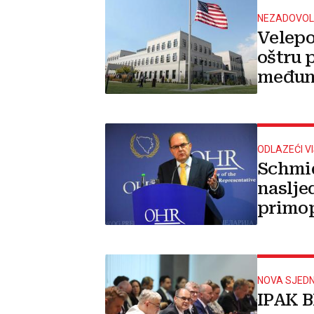
NEZADOVOLJ
Velepo
oštru 
međuna
bi se p
ODLAZEĆI V
Schmid
naslje
primop
lipnja'
NOVA SJEDN
IPAK 