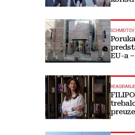
položa
SCHMIDTOV
Poruka
predsta
EU-a –
REAGIRANJ
FILIPO
trebalo
preuze