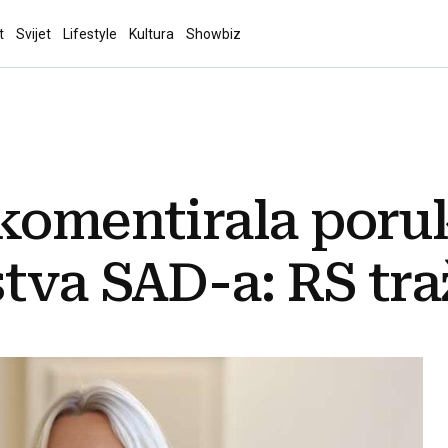
t
Svijet
Lifestyle
Kultura
Showbiz
 komentirala poru
tva SAD-a: RS traž