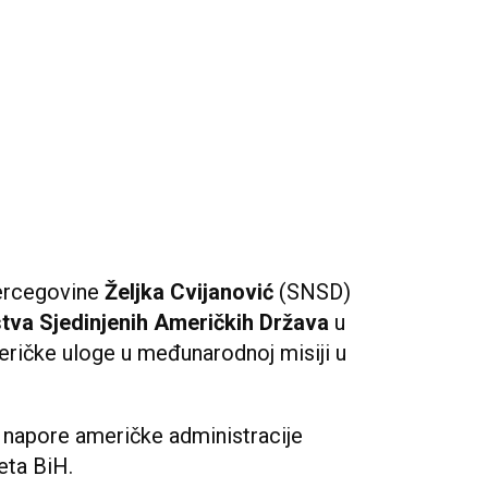
ercegovine
Željka Cvijanović
(SNSD)
tva Sjedinjenih Američkih Država
u
ričke uloge u međunarodnoj misiji u
a napore američke administracije
eta BiH.