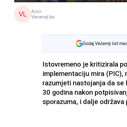
Autor
VL
Vecernji.ba
Dodaj Večernji list me
Istovremeno je kritizirala p
implementaciju mira (PIC), 
razumjeti nastojanja da se 
30 godina nakon potpisiva
sporazuma, i dalje održav