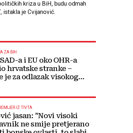
 političkih kriza u BiH, budu odmah
 istakla je Cvijanović.
A ZA BIH
SAD-a i EU oko OHR-a
io hrvatske stranke –
e je za odlazak visokog
avnika!
EMIJER IZ TIVTA
vić jasan: "Novi visoki
avnik ne smije pretjerano
ti bonske ovlasti, to slabi