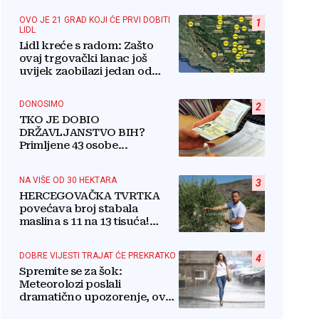
OVO JE 21 GRAD KOJI ĆE PRVI DOBITI
1
LIDL
Lidl kreće s radom: Zašto
ovaj trgovački lanac još
uvijek zaobilazi jedan od
najvećih gradova u BiH?
DONOSIMO
2
TKO JE DOBIO
DRŽAVLJANSTVO BIH?
Primljene 43 osobe...
NA VIŠE OD 30 HEKTARA
3
HERCEGOVAČKA TVRTKA
povećava broj stabala
maslina s 11 na 13 tisuća!
Iznenadit ćete se kako ih
štite
DOBRE VIJESTI TRAJAT ĆE PREKRATKO
4
Spremite se za šok:
Meteorolozi poslali
dramatično upozorenje, ovo
nikome neće odgovarati