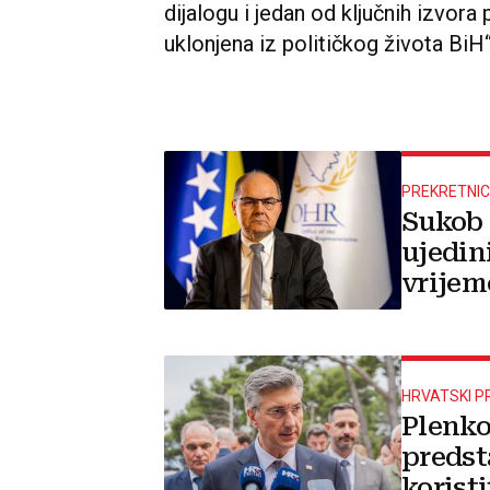
dijalogu i jedan od ključnih izvora
uklonjena iz političkog života BiH“,
PREKRETNIC
Sukob 
ujedin
vrijem
predst
HRVATSKI PR
Plenko
predst
koristi