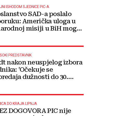
NI ISHODOM SJEDNICE PIC-A
slanstvo SAD-a poslalo
poruku: Američka uloga u
rodnoj misiji u BiH mogla
reispitati
ISOKI PREDSTAVNIK
t nakon neuspjelog izbora
dnika: 'Očekuje se
redaja dužnosti do 30.
ICA DO KRAJA LIPNJA
BEZ DOGOVORA PIC nije