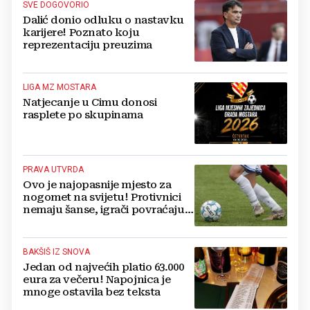
SVE DOGOVORIO
Dalić donio odluku o nastavku
karijere! Poznato koju
reprezentaciju preuzima
LIGA MZ MOSTARA
Natjecanje u Cimu donosi
rasplete po skupinama
PRAVA UTVRDA
Ovo je najopasnije mjesto za
nogomet na svijetu! Protivnici
nemaju šanse, igrači povraćaju,
bore za zrak...
BAKŠIŠ IZ SNOVA
Jedan od najvećih platio 63.000
eura za večeru! Napojnica je
mnoge ostavila bez teksta