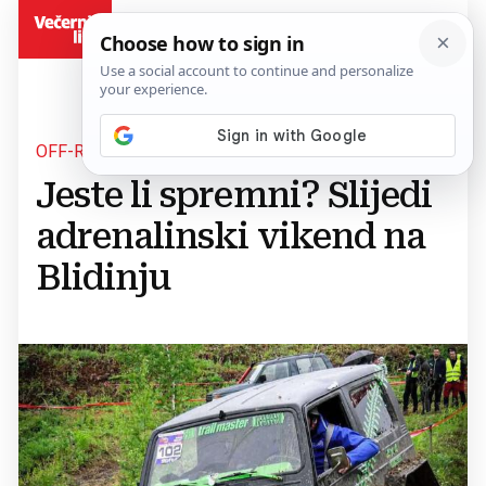
BiH
OFF-ROAD RALLY
Jeste li spremni? Slijedi
adrenalinski vikend na
Blidinju