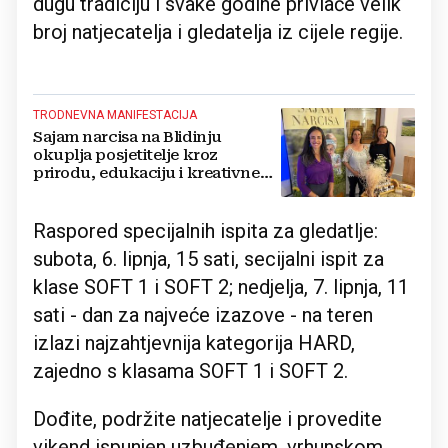
dugu tradiciju i svake godine privlače velik
broj natjecatelja i gledatelja iz cijele regije.
TRODNEVNA MANIFESTACIJA
Sajam narcisa na Blidinju
okuplja posjetitelje kroz
prirodu, edukaciju i kreativne
radionice
Raspored specijalnih ispita za gledatlje:
subota, 6. lipnja, 15 sati, secijalni ispit za
klase SOFT 1 i SOFT 2; nedjelja, 7. lipnja, 11
sati - dan za najveće izazove - na teren
izlazi najzahtjevnija kategorija HARD,
zajedno s klasama SOFT 1 i SOFT 2.
Dođite, podržite natjecatelje i provedite
vikend ispunjen uzbuđenjem, vrhunskom