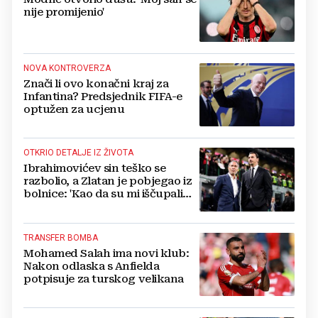
nije promijenio'
NOVA KONTROVERZA
Znači li ovo konačni kraj za
Infantina? Predsjednik FIFA-e
optužen za ucjenu
OTKRIO DETALJE IZ ŽIVOTA
Ibrahimovićev sin teško se
razbolio, a Zlatan je pobjegao iz
bolnice: 'Kao da su mi iščupali
srce'
TRANSFER BOMBA
Mohamed Salah ima novi klub:
Nakon odlaska s Anfielda
potpisuje za turskog velikana