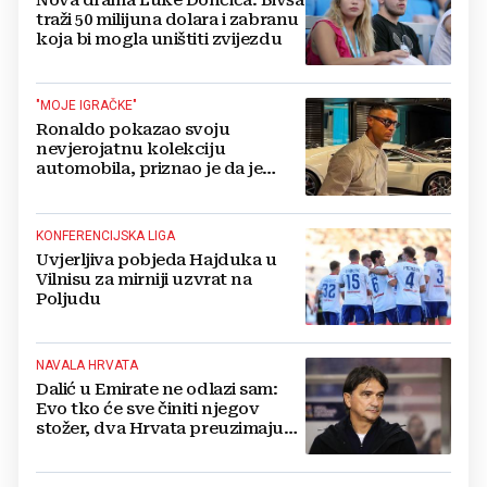
Nova drama Luke Dončića: Bivša
traži 50 milijuna dolara i zabranu
koja bi mogla uništiti zvijezdu
"MOJE IGRAČKE"
Ronaldo pokazao svoju
nevjerojatnu kolekciju
automobila, priznao je da je
prestao brojiti koliko ih ima!
KONFERENCIJSKA LIGA
Uvjerljiva pobjeda Hajduka u
Vilnisu za mirniji uzvrat na
Poljudu
NAVALA HRVATA
Dalić u Emirate ne odlazi sam:
Evo tko će sve činiti njegov
stožer, dva Hrvata preuzimaju
druge ključne funkcije