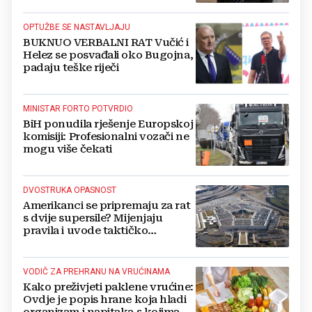
OPTUŽBE SE NASTAVLJAJU
BUKNUO VERBALNI RAT Vučić i
Helez se posvađali oko Bugojna,
padaju teške riječi
MINISTAR FORTO POTVRDIO
BiH ponudila rješenje Europskoj
komisiji: Profesionalni vozači ne
mogu više čekati
DVOSTRUKA OPASNOST
Amerikanci se pripremaju za rat
s dvije supersile? Mijenjaju
pravila i uvode taktičko
nuklearno oružje
VODIČ ZA PREHRANU NA VRUĆINAMA
Kako preživjeti paklene vrućine:
Ovdje je popis hrane koja hladi
organizam i napitaka s kojima si