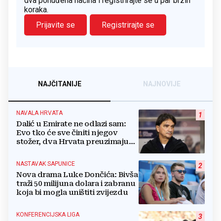
dva ponuđena načina i registrirajte se u par brzih
koraka.
Prijavite se
Registrirajte se
NAJČITANIJE
NAJNOVIJE
NAVALA HRVATA
1
Dalić u Emirate ne odlazi sam:
Evo tko će sve činiti njegov
stožer, dva Hrvata preuzimaju
druge ključne funkcije
NASTAVAK SAPUNICE
2
Nova drama Luke Dončića: Bivša
traži 50 milijuna dolara i zabranu
koja bi mogla uništiti zvijezdu
KONFERENCIJSKA LIGA
3