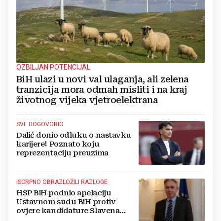
OZBILJAN POTENCIJAL
BiH ulazi u novi val ulaganja, ali zelena
tranzicija mora odmah misliti i na kraj
životnog vijeka vjetroelektrana
SVE DOGOVORIO
Dalić donio odluku o nastavku
karijere! Poznato koju
reprezentaciju preuzima
ISCRPNO OBRAZLOŽILI RAZLOGE
HSP BiH podnio apelaciju
Ustavnom sudu BiH protiv
ovjere kandidature Slavena
Kovačevića