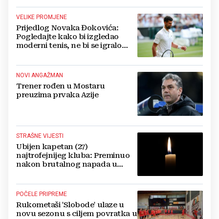
VELIKE PROMJENE
Prijedlog Novaka Đokovića:
Pogledajte kako bi izgledao
moderni tenis, ne bi se igralo
dulje od dva sata
NOVI ANGAŽMAN
Trener rođen u Mostaru
preuzima prvaka Azije
STRAŠNE VIJESTI
Ubijen kapetan (27)
najtrofejnijeg kluba: Preminuo
nakon brutalnog napada u
blizini svoje kuće
POČELE PRIPREME
Rukometaši 'Slobode' ulaze u
novu sezonu s ciljem povratka u