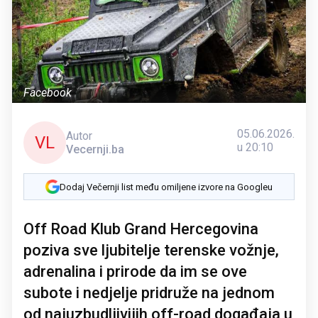
Facebook
05.06.2026.
Autor
VL
u 20:10
Vecernji.ba
Dodaj Večernji list među omiljene izvore na Googleu
Off Road Klub Grand Hercegovina
poziva sve ljubitelje terenske vožnje,
adrenalina i prirode da im se ove
subote i nedjelje pridruže na jednom
od najuzbudljivijih off-road događaja u