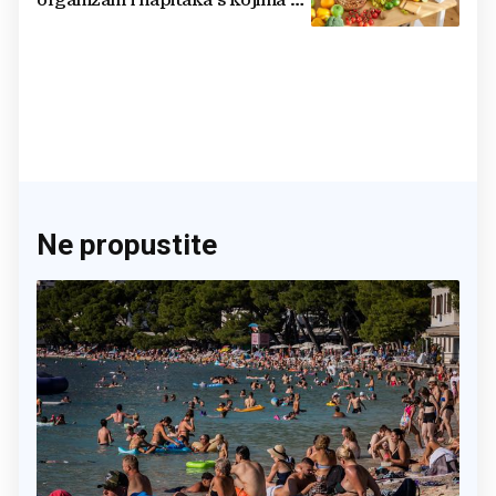
činite 'medvjeđu uslugu'
Ne propustite