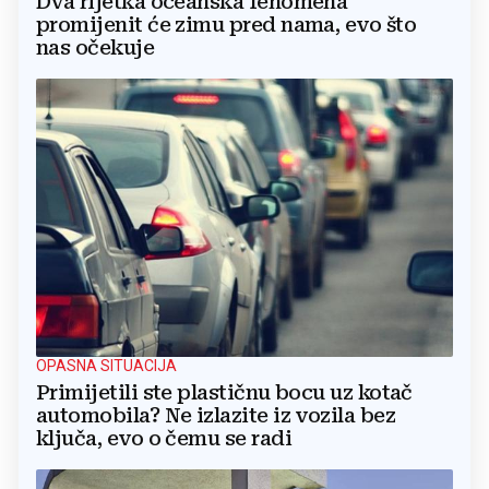
Dva rijetka oceanska fenomena
promijenit će zimu pred nama, evo što
nas očekuje
OPASNA SITUACIJA
Primijetili ste plastičnu bocu uz kotač
automobila? Ne izlazite iz vozila bez
ključa, evo o čemu se radi