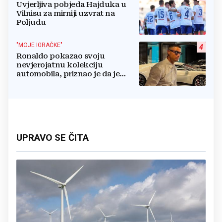
Uvjerljiva pobjeda Hajduka u
Vilnisu za mirniji uzvrat na
Poljudu
"MOJE IGRAČKE"
4
Ronaldo pokazao svoju
nevjerojatnu kolekciju
automobila, priznao je da je
prestao brojiti koliko ih ima!
UPRAVO SE ČITA