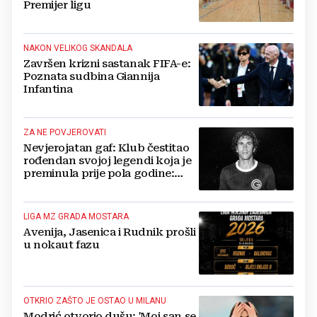
Premijer ligu
NAKON VELIKOG SKANDALA
Završen krizni sastanak FIFA-e:
Poznata sudbina Giannija
Infantina
ZA NE POVJEROVATI
Nevjerojatan gaf: Klub čestitao
rođendan svojoj legendi koja je
preminula prije pola godine:
'Neka ovaj novi ciklus...'
LIGA MZ GRADA MOSTARA
Avenija, Jasenica i Rudnik prošli
u nokaut fazu
OTKRIO ZAŠTO JE OSTAO U MILANU
Modrić otvorio dušu: 'Moj san se