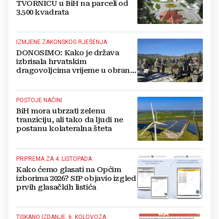
TVORNICU u BiH na parceli od
3.500 kvadrata
IZMJENE ZAKONSKOG RJEŠENJA
DONOSIMO: Kako je država
izbrisala hrvatskim
dragovoljcima vrijeme u obrani
BiH
POSTOJE NAČINI
BiH mora ubrzati zelenu
tranziciju, ali tako da ljudi ne
postanu kolateralna šteta
PRIPREMA ZA 4. LISTOPADA
Kako ćemo glasati na Općim
izborima 2026? SIP objavio izgled
prvih glasačkih listića
TISKANO IZDANJE, 6. KOLOVOZA