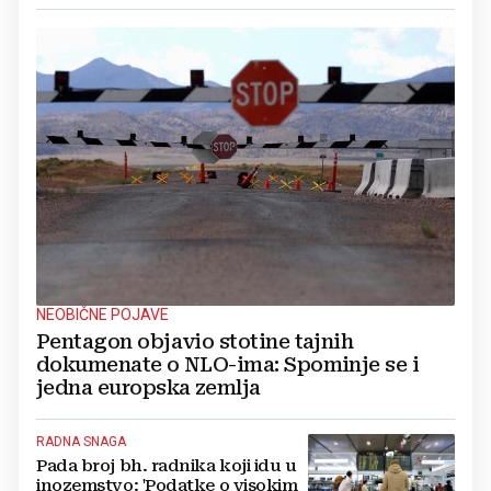
NEOBIČNE POJAVE
Pentagon objavio stotine tajnih
dokumenate o NLO-ima: Spominje se i
jedna europska zemlja
RADNA SNAGA
Pada broj bh. radnika koji idu u
inozemstvo: 'Podatke o visokim