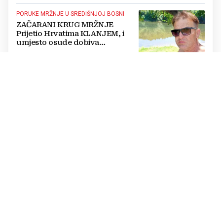
PORUKE MRŽNJE U SREDIŠNJOJ BOSNI
ZAČARANI KRUG MRŽNJE
Prijetio Hrvatima KLANJEM, i
umjesto osude dobiva
POTPORU
PROMIJENITI SVIJEST...
S jeseni će doći stari problemi,
BiH će se gušiti u zagađenom
zraku: Rješenja postoje, ali...
GENERAL ZBORA U POVODU OLUJE
Stanko Baja Sopta u
EKSKLUZIVNOM intervjuu: HVO
je trebao ući u Vukovar preko
Marinaca, Bogdanovaca i
Bršadina
STIŽE NAJJAČI EL NIÑO U MODERNOJ
POVIJESTI
Alarmantno upozorenje UN-a:
Sukobi i vremenske nepogode