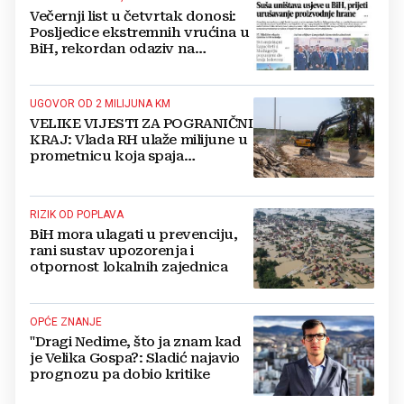
Večernji list u četvrtak donosi:
Posljedice ekstremnih vrućina u
BiH, rekordan odaziv na
Mladifestu, njemački projekt u
Grudama s plaćom od 2500 KM
UGOVOR OD 2 MILIJUNA KM
VELIKE VIJESTI ZA POGRANIČNI
KRAJ: Vlada RH ulaže milijune u
prometnicu koja spaja
Hercegovinu i Hrvatsku
RIZIK OD POPLAVA
BiH mora ulagati u prevenciju,
rani sustav upozorenja i
otpornost lokalnih zajednica
OPĆE ZNANJE
"Dragi Nedime, što ja znam kad
je Velika Gospa?: Sladić najavio
prognozu pa dobio kritike