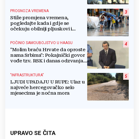
PROGNOZA VREMENA
3
Stiže promjena vremena,
pogledajte kada i gdje se
očekuju obilniji pljuskovi i
grmljavina
POČINIO SAMOUBOJSTVO U HAAGU
4
"Molim braću Hrvate da oproste
nama Srbima": Pokajnički govor
vođe tzv. RSK i danas odzvanja
na obljetnicu Oluje
"INFRASTRUKTURA"
5
LJUDI UPADAJU U RUPE: Ulaz u
najveće hercegovačko selo
mjesecima je noćna mora
UPRAVO SE ČITA