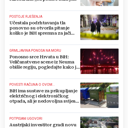
itekako potrebna“
POSTOJE RJEŠENJA
Učestala podrhtavanja tla
ponovno su otvorila pitanje
koliko je BiH spremna za jači
potres
GRMLJAVINA PONOSA NA MORU
Ponosno srce Hrvata u BiH:
Veličanstvene scene iz Neuma
obišle regiju, pogledajte kako je
proslavljena "Oluja"
POVESTI RAČUNA O OVOM...
BiH ima sustave za prikupljanje
električnog i elektroničkog
otpada, ali je nedovoljna svijest
najveći problem
POTPISANI UGOVORI
Austrijski investitor gradi novu