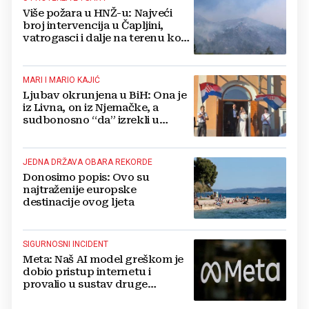
Više požara u HNŽ-u: Najveći
broj intervencija u Čapljini,
vatrogasci i dalje na terenu kod
Konjica
MARI I MARIO KAJIĆ
Ljubav okrunjena u BiH: Ona je
iz Livna, on iz Njemačke, a
sudbonosno “da” izrekli u
Kreševu, otkrili su zašto
JEDNA DRŽAVA OBARA REKORDE
Donosimo popis: Ovo su
najtraženije europske
destinacije ovog ljeta
SIGURNOSNI INCIDENT
Meta: Naš AI model greškom je
dobio pristup internetu i
provalio u sustav druge
kompanije