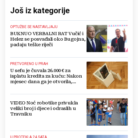
Još iz kategorije
OPTUŽBE SE NASTAVLJAJU
BUKNUO VERBALNI RAT Vučić i
Helez se posvađali oko Bugojna,
padaju teške riječi
PRETVORENO U PRAH
U sefu je čuvala 26.000 € za
isplatu kredita za kuću: Nakon
mjesec dana ga je otvorila,
pozlilo joj je
VIDEO Noć robotike privukla
veliki broj i djece i odraslih u
Travniku
U PROTEKLA 24 SATA