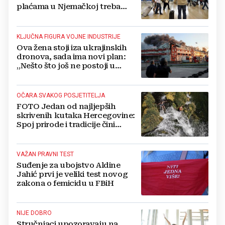
plaćama u Njemačkoj treba
gledati s rezervom'
KLJUČNA FIGURA VOJNE INDUSTRIJE
Ova žena stoji iza ukrajinskih
dronova, sada ima novi plan:
„Nešto što još ne postoji u
svijetu“
OČARA SVAKOG POSJETITELJA
FOTO Jedan od najljepših
skrivenih kutaka Hercegovine:
Spoj prirode i tradicije čini
Koćušu jedinstvenom
destinacijom
VAŽAN PRAVNI TEST
Suđenje za ubojstvo Aldine
Jahić prvi je veliki test novog
zakona o femicidu u FBiH
NIJE DOBRO
Stručnjaci upozoravaju na