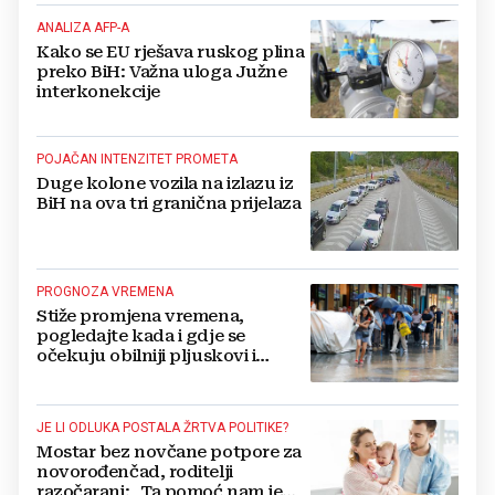
ANALIZA AFP-A
Kako se EU rješava ruskog plina
preko BiH: Važna uloga Južne
interkonekcije
POJAČAN INTENZITET PROMETA
Duge kolone vozila na izlazu iz
BiH na ova tri granična prijelaza
PROGNOZA VREMENA
Stiže promjena vremena,
pogledajte kada i gdje se
očekuju obilniji pljuskovi i
grmljavina
JE LI ODLUKA POSTALA ŽRTVA POLITIKE?
Mostar bez novčane potpore za
novorođenčad, roditelji
razočarani: „Ta pomoć nam je