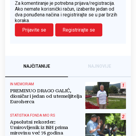
Za komentiranje je potrebna prijava/registracija.
Ako nemate korisnički račun, izaberite jedan od
dva ponuđena načina i registrirajte se u par brzih
koraka.
Prijavite se
Registrirajte se
NAJČITANIJE
NAJNOVIJE
IN MEMORIAM
1
PREMINUO DRAGO GALIĆ,
dioničar i jedan od utemeljitelja
Euroherca
STATISTIKA FONDA MIO RS
2
Apsolutni rekorder:
Umirovljenik iz BiH prima
mirovinu već 76 godina