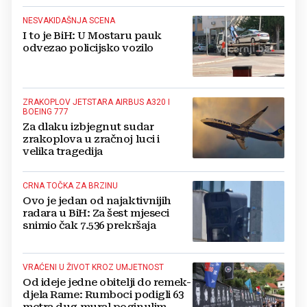
NESVAKIDAŠNJA SCENA
I to je BiH: U Mostaru pauk
odvezao policijsko vozilo
ZRAKOPLOV JETSTARA AIRBUS A320 I
BOEING 777
Za dlaku izbjegnut sudar
zrakoplova u zračnoj luci i
velika tragedija
CRNA TOČKA ZA BRZINU
Ovo je jedan od najaktivnijih
radara u BiH: Za šest mjeseci
snimio čak 7.536 prekršaja
VRAĆENI U ŽIVOT KROZ UMJETNOST
Od ideje jedne obitelji do remek-
djela Rame: Rumboci podigli 63
metra dug mural poginulim