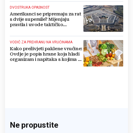
DVOSTRUKA OPASNOST
Amerikanci se pripremaju za rat
s dvije supersile? Mijenjaju
pravila i uvode taktičko
nuklearno oružje
VODIČ ZA PREHRANU NA VRUĆINAMA
Kako preživjeti paklene vrućine:
Ovdje je popis hrane koja hladi
organizam i napitaka s kojima si
činite 'medvjeđu uslugu'
Ne propustite