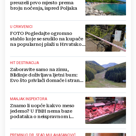
preuzeli prvo mjesto prema
broju noćenja, ispred Poljaka
U CRIKVENICI
FOTO Pogledajte ogromno
stablo koje se srušilo na kupače
na popularnoj plaži u Hrvatskoj:
Ima i ozlijeđenih
HIT DESTINACIJA
Zaboravite samo na zimu,
Blidinje doživljava ljetni bum:
Evo što privlači domaće i strane
turiste
MANJAK INSPEKTORA
Znamo li uopće kakvo meso
jedemo? U FBiH nema baze
podataka o neispravnom i
uništenom mesu
PREMINUO DR. SEAD MULAHASANOVIĆ