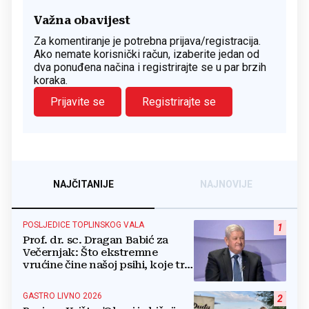
Važna obavijest
Za komentiranje je potrebna prijava/registracija.
Ako nemate korisnički račun, izaberite jedan od
dva ponuđena načina i registrirajte se u par brzih
koraka.
Prijavite se
Registrirajte se
NAJČITANIJE
NAJNOVIJE
POSLJEDICE TOPLINSKOG VALA
1
Prof. dr. sc. Dragan Babić za
Večernjak: Što ekstremne
vrućine čine našoj psihi, koje tri
namirnice trebamo jesti, kako se
boriti...
GASTRO LIVNO 2026
2