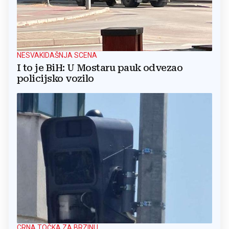
NESVAKIDAŠNJA SCENA
I to je BiH: U Mostaru pauk odvezao
policijsko vozilo
CRNA TOČKA ZA BRZINU