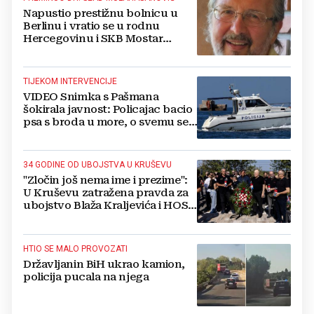
Napustio prestižnu bolnicu u
Berlinu i vratio se u rodnu
Hercegovinu i SKB Mostar
spašavati živote
TIJEKOM INTERVENCIJE
VIDEO Snimka s Pašmana
šokirala javnost: Policajac bacio
psa s broda u more, o svemu se
oglasila policija
34 GODINE OD UBOJSTVA U KRUŠEVU
"Zločin još nema ime i prezime":
U Kruševu zatražena pravda za
ubojstvo Blaža Kraljevića i HOS-
ovaca
HTIO SE MALO PROVOZATI
Državljanin BiH ukrao kamion,
policija pucala na njega