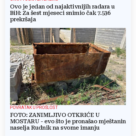
Ovo je jedan od najaktivnijih radara u
BiH: Za šest mjeseci snimio čak 7.536
prekršaja
POVRATAK U PROŠLOST
FOTO: ZANIMLJIVO OTKRIĆE U
MOSTARU - evo što je pronašao mještanin
naselja Rudnik na svome imanju