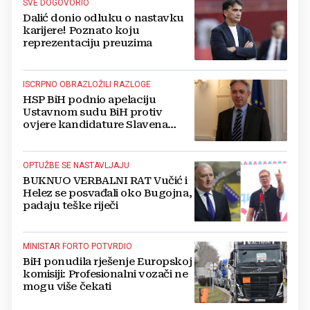
SVE DOGOVORIO
Dalić donio odluku o nastavku
karijere! Poznato koju
reprezentaciju preuzima
ISCRPNO OBRAZLOŽILI RAZLOGE
HSP BiH podnio apelaciju
Ustavnom sudu BiH protiv
ovjere kandidature Slavena
Kovačevića
OPTUŽBE SE NASTAVLJAJU
BUKNUO VERBALNI RAT Vučić i
Helez se posvađali oko Bugojna,
padaju teške riječi
MINISTAR FORTO POTVRDIO
BiH ponudila rješenje Europskoj
komisiji: Profesionalni vozači ne
mogu više čekati