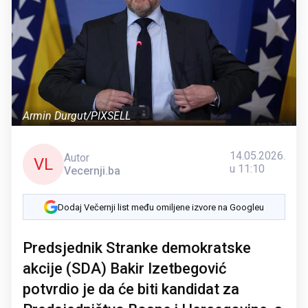
Armin Durgut/PIXSELL
14.05.2026.
Autor
VL
u 11:10
Vecernji.ba
Dodaj Večernji list među omiljene izvore na Googleu
Predsjednik Stranke demokratske
akcije (SDA) Bakir Izetbegović
potvrdio je da će biti kandidat za