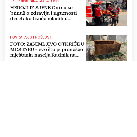
170 PRIPADNIKA GSS-A U BIH
HEROJI IZ SJENE Oni su se
brinuli o zdravlju i sigurnosti
desetaka tisuća mladih u
Međugorju. DONOSIMO
FOTOGRAFIJE
POVRATAK U PROŠLOST
FOTO: ZANIMLJIVO OTKRIĆE U
MOSTARU - evo što je pronašao
mještanin naselja Rudnik na
svome imanju
POSLJEDICE TOPLINSKOG VALA
Prof. dr. sc. Dragan Babić za
Večernjak: Što ekstremne
vrućine čine našoj psihi, koje tri
namirnice trebamo jesti, kako se
boriti...
REKORDERI U ZRAKU
Traju i do 19 sati: Pogledajte koji
su najduži letovi na svijetu i
kamo vodi nova rekordna linija