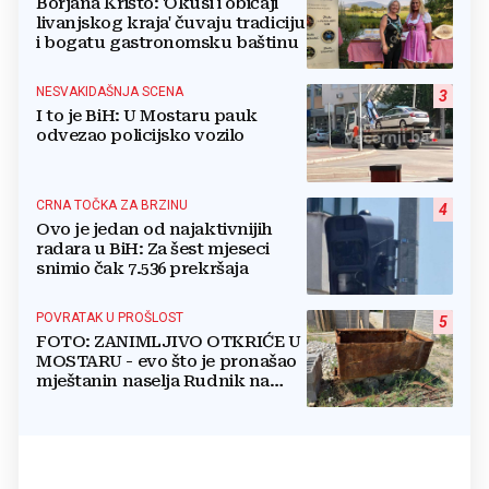
Borjana Krišto: 'Okusi i običaji
livanjskog kraja' čuvaju tradiciju
i bogatu gastronomsku baštinu
NESVAKIDAŠNJA SCENA
3
I to je BiH: U Mostaru pauk
odvezao policijsko vozilo
CRNA TOČKA ZA BRZINU
4
Ovo je jedan od najaktivnijih
radara u BiH: Za šest mjeseci
snimio čak 7.536 prekršaja
POVRATAK U PROŠLOST
5
FOTO: ZANIMLJIVO OTKRIĆE U
MOSTARU - evo što je pronašao
mještanin naselja Rudnik na
svome imanju