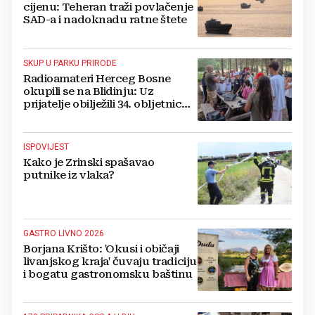
cijenu: Teheran traži povlačenje
SAD-a i nadoknadu ratne štete
SKUP U PARKU PRIRODE
Radioamateri Herceg Bosne
okupili se na Blidinju: Uz
prijatelje obilježili 34. obljetnicu
osnutka
ISPOVIJEST
Kako je Zrinski spašavao
putnike iz vlaka?
GASTRO LIVNO 2026
Borjana Krišto: 'Okusi i običaji
livanjskog kraja' čuvaju tradiciju
i bogatu gastronomsku baštinu