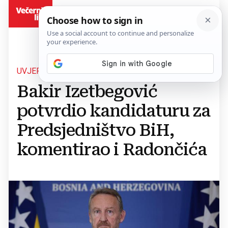
BiH
UVJEREN U POBJEDU
Bakir Izetbegović
potvrdio kandidaturu za
Predsjedništvo BiH,
komentirao i Radončića