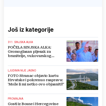
Još iz kategorije
311. SINJSKA ALKA
POČELA SINJSKA ALKA:
Gromoglasan pljesak za
branitelje, vukovarskog
gradonačelnika, Čovića i Krišto
LJUDIMA NIJE JASNO
FOTO Stranac objavio kartu
Hrvatske i pokrenuo raspravu:
'Može li mi netko ovo objasniti?'
PROMAJNA
Gosti iz Bosne i Hercegovine