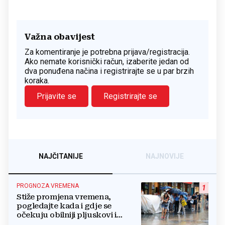
Važna obavijest
Za komentiranje je potrebna prijava/registracija.
Ako nemate korisnički račun, izaberite jedan od
dva ponuđena načina i registrirajte se u par brzih
koraka.
Prijavite se
Registrirajte se
NAJČITANIJE
NAJNOVIJE
PROGNOZA VREMENA
1
Stiže promjena vremena,
pogledajte kada i gdje se
očekuju obilniji pljuskovi i
grmljavina