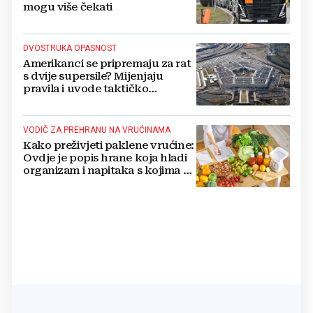
mogu više čekati
DVOSTRUKA OPASNOST
Amerikanci se pripremaju za rat
s dvije supersile? Mijenjaju
pravila i uvode taktičko
nuklearno oružje
VODIČ ZA PREHRANU NA VRUĆINAMA
Kako preživjeti paklene vrućine:
Ovdje je popis hrane koja hladi
organizam i napitaka s kojima si
činite 'medvjeđu uslugu'