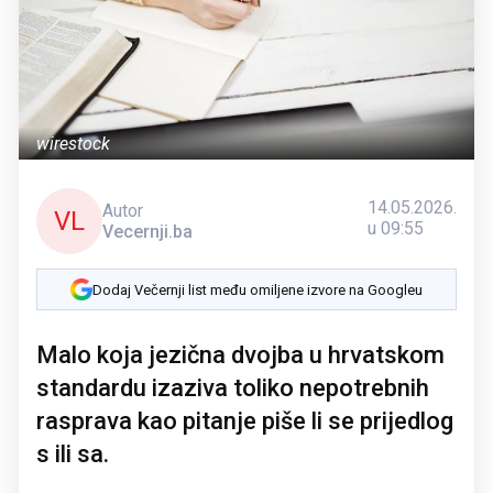
wirestock
14.05.2026.
Autor
VL
u 09:55
Vecernji.ba
Dodaj Večernji list među omiljene izvore na Googleu
Malo koja jezična dvojba u hrvatskom
standardu izaziva toliko nepotrebnih
rasprava kao pitanje piše li se prijedlog
s ili sa.