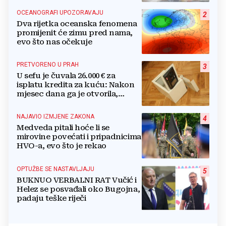
OCEANOGRAFI UPOZORAVAJU
2
Dva rijetka oceanska fenomena
promijenit će zimu pred nama,
evo što nas očekuje
PRETVORENO U PRAH
3
U sefu je čuvala 26.000 € za
isplatu kredita za kuću: Nakon
mjesec dana ga je otvorila,
pozlilo joj je
NAJAVIO IZMJENE ZAKONA
4
Medveda pitali hoće li se
mirovine povećati i pripadnicima
HVO-a, evo što je rekao
OPTUŽBE SE NASTAVLJAJU
5
BUKNUO VERBALNI RAT Vučić i
Helez se posvađali oko Bugojna,
padaju teške riječi