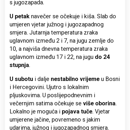
s jugozapada.
U petak
navečer se očekuje i kiša. Slab do
umjeren vjetar južnog i jugozapadnog
smjera. Jutarnja temperatura zraka
uglavnom između 2 i 7, na jugu zemlje do
10, a najviša dnevna temperatura zraka
uglavnom između 17 i 22, na jugu
do 24
stupnja
.
U subotu
i dalje
nestabilno vrijeme
u Bosni
i Hercegovini. Ujutro s lokalnim
pljuskovima. U poslijepodnevnim i
večernjim satima očekuje se
više oborina
.
Lokalno je moguća i
pojava tuče
. Vjetar
umjerene jačine, povremeno s jakim
udarima, južnog i jugozapadnog smjera.