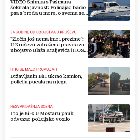
VIDEO Snimka s Pašmana
šokirala javnost: Policajac bacio
psa s broda u more, o svemu se
oglasila policija
34 GODINE OD UBOJSTVA U KRUŠEVU
"Zločin još nema ime i prezime":
U Kruševu zatražena pravda za
ubojstvo Blaža Kraljevića i HOS-
ovaca
HTIO SE MALO PROVOZATI
Državljanin BiH ukrao kamion,
policija pucala na njega
NESVAKIDAŠNJA SCENA
I to je BiH: U Mostaru pauk
odvezao policijsko vozilo