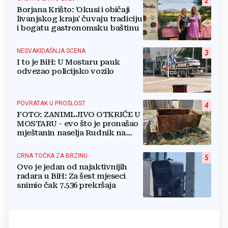
2
Borjana Krišto: 'Okusi i običaji
livanjskog kraja' čuvaju tradiciju
i bogatu gastronomsku baštinu
NESVAKIDAŠNJA SCENA
3
I to je BiH: U Mostaru pauk
odvezao policijsko vozilo
POVRATAK U PROŠLOST
4
FOTO: ZANIMLJIVO OTKRIĆE U
MOSTARU - evo što je pronašao
mještanin naselja Rudnik na
svome imanju
CRNA TOČKA ZA BRZINU
5
Ovo je jedan od najaktivnijih
radara u BiH: Za šest mjeseci
snimio čak 7.536 prekršaja