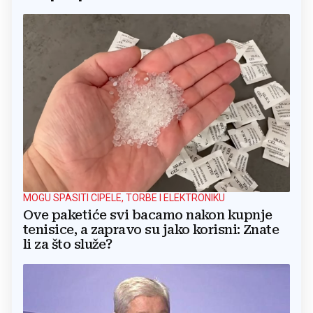
MOGU SPASITI CIPELE, TORBE I ELEKTRONIKU
Ove paketiće svi bacamo nakon kupnje
tenisice, a zapravo su jako korisni: Znate
li za što služe?