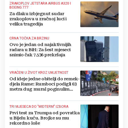
ZRAKOPLOV JETSTARA AIRBUS A320 I
BOEING 777
Za dlaku izbjegnut sudar
zrakoplova u zračnoj luci i
velika tragedija
CRNA TOČKA ZA BRZINU
Ovo je jedan od najaktivnijih
radara u BiH: Za šest mjeseci
snimio čak 7.536 prekršaja
VRAĆENI U ŽIVOT KROZ UMJETNOST
Od ideje jedne obitelji do remek-
djela Rame: Rumboci podigli 63
metra dug mural poginulim
braniteljima
TRI MJESECA DO "MIDTERM" IZBORA
Prvi test za Trumpa od povratka
u Bijelu kuću. Brojke su mu
rekordno loše