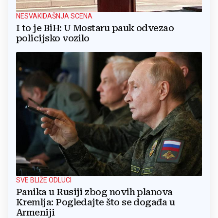
NESVAKIDAŠNJA SCENA
I to je BiH: U Mostaru pauk odvezao
policijsko vozilo
SVE BLIŽE ODLUCI
Panika u Rusiji zbog novih planova
Kremlja: Pogledajte što se događa u
Armeniji