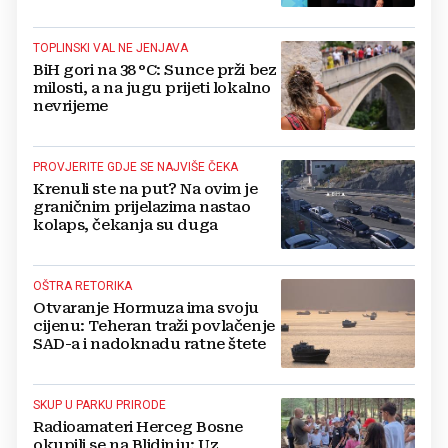
TOPLINSKI VAL NE JENJAVA
BiH gori na 38 °C: Sunce prži bez
milosti, a na jugu prijeti lokalno
nevrijeme
PROVJERITE GDJE SE NAJVIŠE ČEKA
Krenuli ste na put? Na ovim je
graničnim prijelazima nastao
kolaps, čekanja su duga
OŠTRA RETORIKA
Otvaranje Hormuza ima svoju
cijenu: Teheran traži povlačenje
SAD-a i nadoknadu ratne štete
SKUP U PARKU PRIRODE
Radioamateri Herceg Bosne
okupili se na Blidinju: Uz