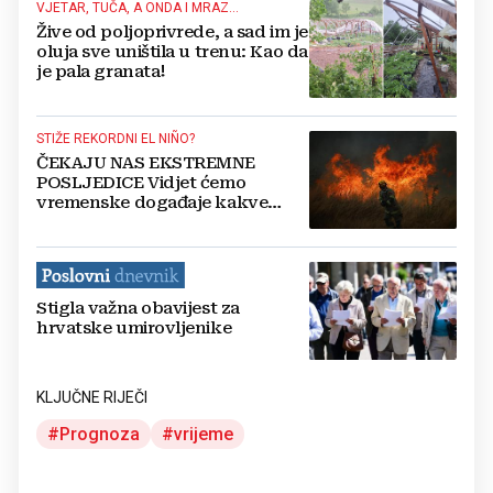
VJETAR, TUČA, A ONDA I MRAZ...
Žive od poljoprivrede, a sad im je
oluja sve uništila u trenu: Kao da
je pala granata!
STIŽE REKORDNI EL NIÑO?
ČEKAJU NAS EKSTREMNE
POSLJEDICE Vidjet ćemo
vremenske događaje kakve
nikada prije nismo
Stigla važna obavijest za
hrvatske umirovljenike
KLJUČNE RIJEČI
Prognoza
vrijeme