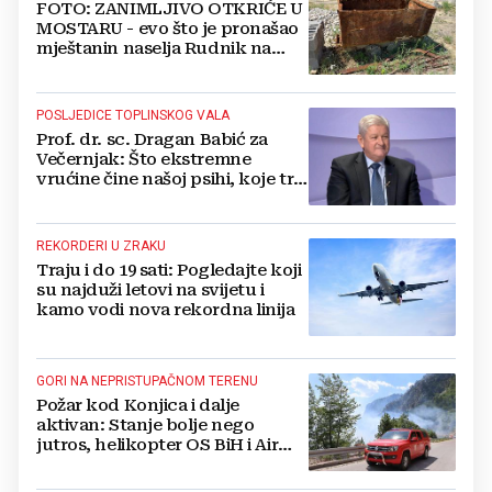
FOTO: ZANIMLJIVO OTKRIĆE U
MOSTARU - evo što je pronašao
mještanin naselja Rudnik na
svome imanju
POSLJEDICE TOPLINSKOG VALA
Prof. dr. sc. Dragan Babić za
Večernjak: Što ekstremne
vrućine čine našoj psihi, koje tri
namirnice trebamo jesti, kako se
boriti...
REKORDERI U ZRAKU
Traju i do 19 sati: Pogledajte koji
su najduži letovi na svijetu i
kamo vodi nova rekordna linija
GORI NA NEPRISTUPAČNOM TERENU
Požar kod Konjica i dalje
aktivan: Stanje bolje nego
jutros, helikopter OS BiH i Air
Tractori pomogli u gašenju