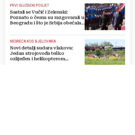
PRVI SLUŽBENI POSJET
Sastali se Vučić i Zelenski:
Poznato o čemu su razgovarali u
Beogradu i što je Srbija obećala
Ukrajini
NESREĆA KOD BJELOVARA
Novi detalji sudara vlakova:
Jedan strojovođa teško
ozlijeđen i helikopterom
prebačen na Rebro, drugi u
velikom šoku
PRENOSE GA KOMARCI
Virus za koji nema cjepiva ni
lijeka širi se Europom: Najgore je
u Italiji i Grčkoj
OBJAVIO DAVID MURGIA
Otkriveni rezultati tajnog
glasanja Vatikana o fenomenu
Međugorja, evo što misli većina