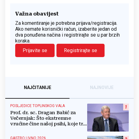
Važna obavijest
Za komentiranje je potrebna prijava/registracija.
Ako nemate korisnički račun, izaberite jedan od
dva ponuđena načina i registrirajte se u par brzih
koraka.
Prijavite se
Registrirajte se
NAJČITANIJE
NAJNOVIJE
POSLJEDICE TOPLINSKOG VALA
1
Prof. dr. sc. Dragan Babić za
Večernjak: Što ekstremne
vrućine čine našoj psihi, koje tri
namirnice trebamo jesti, kako se
boriti...
GASTRO LIVNO 2026