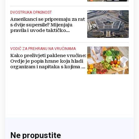
DVOSTRUKA OPASNOST
Amerikanci se pripremaju za rat
s dvije supersile? Mijenjaju
pravila i uvode taktičko
nuklearno oružje
VODIČ ZA PREHRANU NA VRUĆINAMA
Kako preživjeti paklene vrućine:
Ovdje je popis hrane koja hladi
organizam i napitaka s kojima si
činite 'medvjeđu uslugu'
Ne propustite