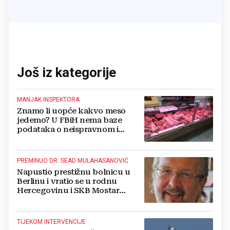
Još iz kategorije
MANJAK INSPEKTORA
Znamo li uopće kakvo meso
jedemo? U FBiH nema baze
podataka o neispravnom i
uništenom mesu
PREMINUO DR. SEAD MULAHASANOVIĆ
Napustio prestižnu bolnicu u
Berlinu i vratio se u rodnu
Hercegovinu i SKB Mostar
spašavati živote
TIJEKOM INTERVENCIJE