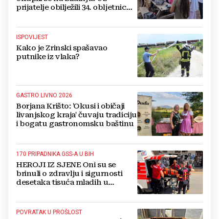
prijatelje obilježili 34. obljetnicu
osnutka
ISPOVIJEST
Kako je Zrinski spašavao
putnike iz vlaka?
GASTRO LIVNO 2026
Borjana Krišto: 'Okusi i običaji
livanjskog kraja' čuvaju tradiciju
i bogatu gastronomsku baštinu
170 PRIPADNIKA GSS-A U BIH
HEROJI IZ SJENE Oni su se
brinuli o zdravlju i sigurnosti
desetaka tisuća mladih u
Međugorju. DONOSIMO
FOTOGRAFIJE
POVRATAK U PROŠLOST