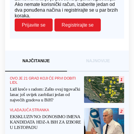
Ako nemate korisnički račun, izaberite jedan od
dva ponuđena načina i registrirajte se u par brzih
koraka.
Prijavite se
Registrirajte se
NAJČITANIJE
NAJNOVIJE
OVO JE 21 GRAD KOJI ĆE PRVI DOBITI
1
LIDL
Lidl kreće s radom: Zašto ovaj trgovački
lanac još uvijek zaobilazi jedan od
najvećih gradova u BiH?
VLADAJUĆA STRANKA
2
EKSKLUZIVNO: DONOSIMO IMENA
KANDIDATA HDZ-A BIH ZA IZBORE
U LISTOPADU