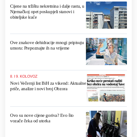
Cijene na tržištu nekretnina i dalje rastu, u
Njemačkoj opet poskupjeli stanovi i
obiteljske kuće
Ove znakove dehidracije mnogi pripisuju
umoru: Prepoznajte ih na vrijeme
8. I 9. KOLOVOZ
Novi Večernji list BiH za vikend: Aktualne
priče, analize i novi broj Obzora
Ovo su nove cijene goriva? Evo što
vozače čeka od utorka