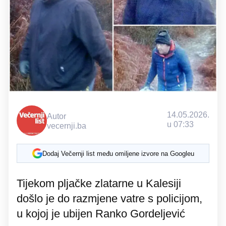
14.05.2026.
Autor
u 07:33
vecernji.ba
Dodaj Večernji list među omiljene izvore na Googleu
Tijekom pljačke zlatarne u Kalesiji
došlo je do razmjene vatre s policijom,
u kojoj je ubijen Ranko Gordeljević