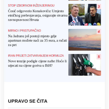
STOP IZBORNOM INŽENJERINGU
3
Ćosić odgovorio Konakoviću: Umjesto
etničkog prebrojavanja, osigurajte stvarnu
ravnopravnost Hrvata
MIRNO I PRISTUPAČNO
4
Na Jadranu još postoji mjesto gdje
apartman možete naći za 35 eura, a ručati
za pet
IRAN PRIJETI ZATVARANJEM HORMUZA
5
Nove tenzije podigle cijene nafte: Hoće li
utjecati na cijene goriva u BiH?
UPRAVO SE ČITA