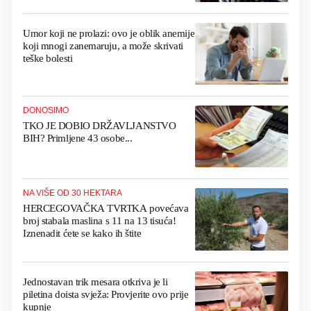
Umor koji ne prolazi: ovo je oblik anemije
koji mnogi zanemaruju, a može skrivati
teške bolesti
DONOSIMO
TKO JE DOBIO DRŽAVLJANSTVO
BIH? Primljene 43 osobe...
NA VIŠE OD 30 HEKTARA
HERCEGOVAČKA TVRTKA povećava
broj stabala maslina s 11 na 13 tisuća!
Iznenadit ćete se kako ih štite
Jednostavan trik mesara otkriva je li
piletina doista svježa: Provjerite ovo prije
kupnje