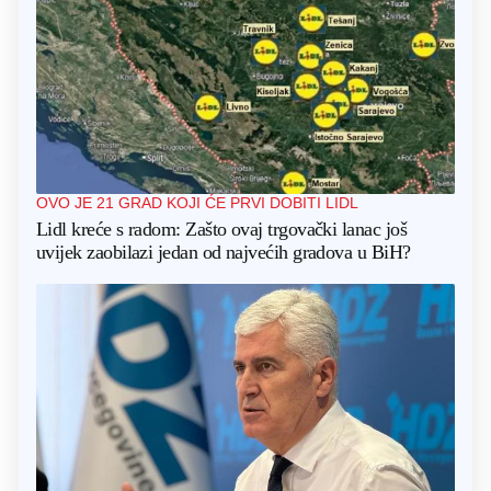
OVO JE 21 GRAD KOJI ĆE PRVI DOBITI LIDL
Lidl kreće s radom: Zašto ovaj trgovački lanac još
uvijek zaobilazi jedan od najvećih gradova u BiH?