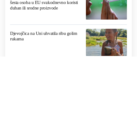
šesta osoba u EU svakodnevno koristi
duhan ili srodne proizvode
Djevojčica na Uni uhvatila ribu golim
rukama
LJETO ZA UDŽBENIKE
BiH se deseti dan prži na +40, moguće
redukcije; hoće li država proglasiti
nepogodu?
OVO JE 21 GRAD KOJI ĆE PRVI DOBITI
LIDL
Lidl kreće s radom: Zašto ovaj trgovački
lanac još uvijek zaobilazi jedan od
najvećih gradova u BiH?