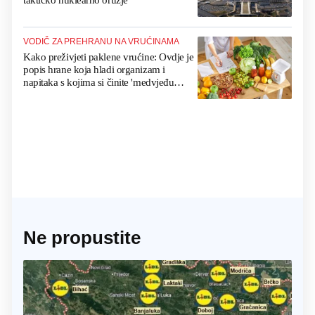
taktičko nuklearno oružje
VODIČ ZA PREHRANU NA VRUĆINAMA
Kako preživjeti paklene vrućine: Ovdje je
popis hrane koja hladi organizam i
napitaka s kojima si činite 'medvjeđu
uslugu'
Ne propustite