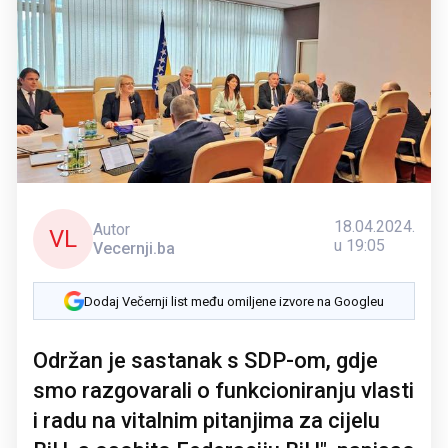
18.04.2024.
Autor
VL
u 19:05
Vecernji.ba
Dodaj Večernji list među omiljene izvore na Googleu
Održan je sastanak s SDP-om, gdje
smo razgovarali o funkcioniranju vlasti
i radu na vitalnim pitanjima za cijelu