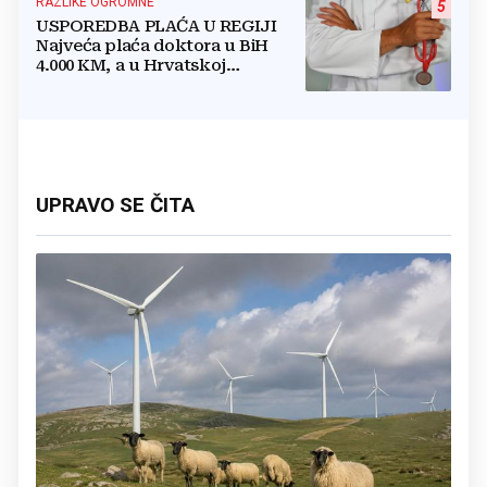
RAZLIKE OGROMNE
5
USPOREDBA PLAĆA U REGIJI
Najveća plaća doktora u BiH
4.000 KM, a u Hrvatskoj
najmanja 3.000 eura
UPRAVO SE ČITA