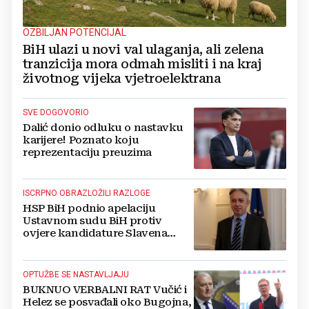
OZBILJAN POTENCIJAL
BiH ulazi u novi val ulaganja, ali zelena
tranzicija mora odmah misliti i na kraj
životnog vijeka vjetroelektrana
SVE DOGOVORIO
Dalić donio odluku o nastavku
karijere! Poznato koju
reprezentaciju preuzima
ISCRPNO OBRAZLOŽILI RAZLOGE
HSP BiH podnio apelaciju
Ustavnom sudu BiH protiv
ovjere kandidature Slavena
Kovačevića
OPTUŽBE SE NASTAVLJAJU
BUKNUO VERBALNI RAT Vučić i
Helez se posvađali oko Bugojna,