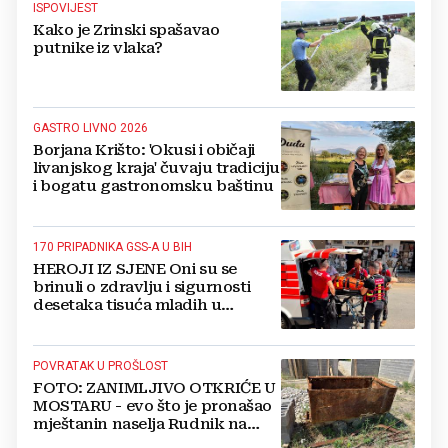
ISPOVIJEST
Kako je Zrinski spašavao
putnike iz vlaka?
GASTRO LIVNO 2026
Borjana Krišto: 'Okusi i običaji
livanjskog kraja' čuvaju tradiciju
i bogatu gastronomsku baštinu
170 PRIPADNIKA GSS-A U BIH
HEROJI IZ SJENE Oni su se
brinuli o zdravlju i sigurnosti
desetaka tisuća mladih u
Međugorju. DONOSIMO
FOTOGRAFIJE
POVRATAK U PROŠLOST
FOTO: ZANIMLJIVO OTKRIĆE U
MOSTARU - evo što je pronašao
mještanin naselja Rudnik na
svome imanju