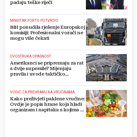
padaju teške riječi
MINISTAR FORTO POTVRDIO
BiH ponudila rješenje Europskoj
komisiji: Profesionalni vozači ne
mogu više čekati
DVOSTRUKA OPASNOST
Amerikanci se pripremaju za rat
s dvije supersile? Mijenjaju
pravila i uvode taktičko
nuklearno oružje
VODIČ ZA PREHRANU NA VRUĆINAMA
Kako preživjeti paklene vrućine:
Ovdje je popis hrane koja hladi
organizam i napitaka s kojima si
činite 'medvjeđu uslugu'