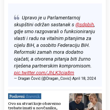
Upravo je u Parlamentarnoj
skupštini održan sastanak s
@sdpbih
,
gdje smo razgovarali o funkcioniranju
vlasti i radu na vitalnim pitanjima za
cijelu BiH, a osobito Federaciju BiH.
Reformski zamah mora dodatno
ojačati, a otvorena pitanja biti žurno
riješena partnerskim kompromisom.
pic.twitter.com/JhLK3cia8m
— Dragan Čović (@Dragan_Covic)
April 18, 2024
Ovo su stvari koje obavezno
trebate imati u novčaniku,