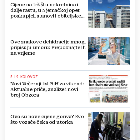
Cijene na tržištu nekretnina i
dalje rastu, u Njemačkoj opet
poskupjeli stanovi i obiteljske
kuće
Ove znakove dehidracije mnogi
pripisuju umoru: Prepoznajte ih
na vrijeme
8. I 9. KOLOVOZ
Novi Večernji list BiH za vikend:
Aktualne priče, analize i novi
broj Obzora
Ovo su nove cijene goriva? Evo
što vozače čeka od utorka