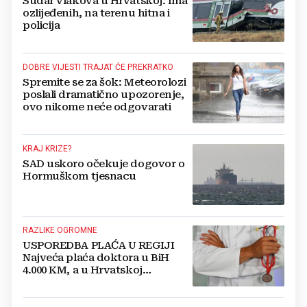
Sudar vlakova u Hrvatskoj: Ima
ozlijeđenih, na terenu hitna i
policija
DOBRE VIJESTI TRAJAT ĆE PREKRATKO
Spremite se za šok: Meteorolozi
poslali dramatično upozorenje,
ovo nikome neće odgovarati
KRAJ KRIZE?
SAD uskoro očekuje dogovor o
Hormuškom tjesnacu
RAZLIKE OGROMNE
USPOREDBA PLAĆA U REGIJI
Najveća plaća doktora u BiH
4.000 KM, a u Hrvatskoj
najmanja 3.000 eura