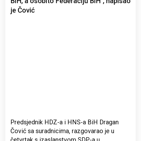
BiH, a osobito Federaciju BiH", napisao
je Čović
Predsjednik HDZ-a i HNS-a BiH Dragan
Čović sa suradnicima, razgovarao je u
četvrtak s izaslanstvom SDP-a u