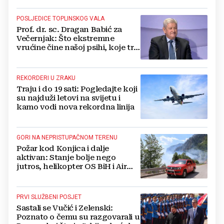
POSLJEDICE TOPLINSKOG VALA
Prof. dr. sc. Dragan Babić za
Večernjak: Što ekstremne
vrućine čine našoj psihi, koje tri
namirnice trebamo jesti, kako se
boriti...
REKORDERI U ZRAKU
Traju i do 19 sati: Pogledajte koji
su najduži letovi na svijetu i
kamo vodi nova rekordna linija
GORI NA NEPRISTUPAČNOM TERENU
Požar kod Konjica i dalje
aktivan: Stanje bolje nego
jutros, helikopter OS BiH i Air
Tractori pomogli u gašenju
PRVI SLUŽBENI POSJET
Sastali se Vučić i Zelenski:
Poznato o čemu su razgovarali u