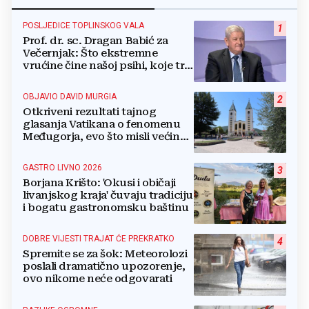
POSLJEDICE TOPLINSKOG VALA
1
Prof. dr. sc. Dragan Babić za
Večernjak: Što ekstremne
vrućine čine našoj psihi, koje tri
namirnice trebamo jesti, kako se
boriti...
OBJAVIO DAVID MURGIA
2
Otkriveni rezultati tajnog
glasanja Vatikana o fenomenu
Međugorja, evo što misli većina
crkevnih dužnosnika
GASTRO LIVNO 2026
3
Borjana Krišto: 'Okusi i običaji
livanjskog kraja' čuvaju tradiciju
i bogatu gastronomsku baštinu
DOBRE VIJESTI TRAJAT ĆE PREKRATKO
4
Spremite se za šok: Meteorolozi
poslali dramatično upozorenje,
ovo nikome neće odgovarati