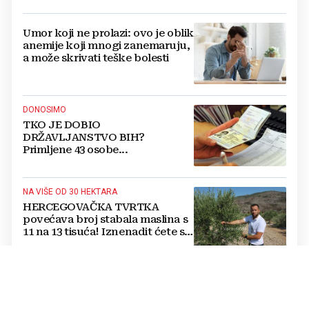
Umor koji ne prolazi: ovo je oblik
anemije koji mnogi zanemaruju,
a može skrivati teške bolesti
DONOSIMO
TKO JE DOBIO
DRŽAVLJANSTVO BIH?
Primljene 43 osobe...
NA VIŠE OD 30 HEKTARA
HERCEGOVAČKA TVRTKA
povećava broj stabala maslina s
11 na 13 tisuća! Iznenadit ćete se
kako ih štite
Jednostavan trik mesara otkriva
je li piletina doista svježa:
Provjerite ovo prije kupnje