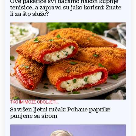
Ove paketiće svi bacamo nakon kupnje
tenisice, a zapravo su jako korisni: Znate
li za što služe?
TKO IM MOŽE ODOLJETI...
Savršen ljetni ručak: Pohane paprike
punjene sa sirom