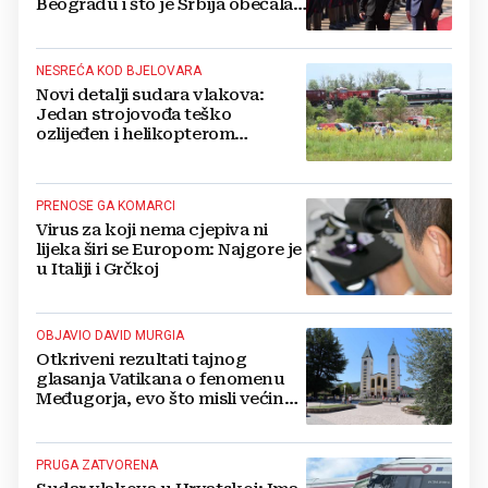
Beogradu i što je Srbija obećala
Ukrajini
NESREĆA KOD BJELOVARA
Novi detalji sudara vlakova:
Jedan strojovođa teško
ozlijeđen i helikopterom
prebačen na Rebro, drugi u
velikom šoku
PRENOSE GA KOMARCI
Virus za koji nema cjepiva ni
lijeka širi se Europom: Najgore je
u Italiji i Grčkoj
OBJAVIO DAVID MURGIA
Otkriveni rezultati tajnog
glasanja Vatikana o fenomenu
Međugorja, evo što misli većina
crkevnih dužnosnika
PRUGA ZATVORENA