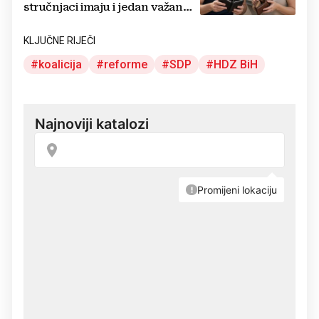
stručnjaci imaju i jedan važan
savjet
KLJUČNE RIJEČI
koalicija
reforme
SDP
HDZ BiH