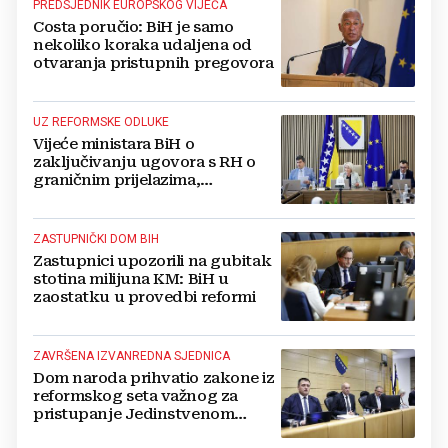
PREDSJEDNIK EUROPSKOG VIJEĆA
Costa poručio: BiH je samo
nekoliko koraka udaljena od
otvaranja pristupnih pregovora
UZ REFORMSKE ODLUKE
Vijeće ministara BiH o
zaključivanju ugovora s RH o
graničnim prijelazima,
proračunu...
ZASTUPNIČKI DOM BIH
Zastupnici upozorili na gubitak
stotina milijuna KM: BiH u
zaostatku u provedbi reformi
ZAVRŠENA IZVANREDNA SJEDNICA
Dom naroda prihvatio zakone iz
reformskog seta važnog za
pristupanje Jedinstvenom
području plaćanja u eurima