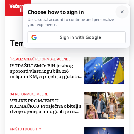
BiH
Tema:
reforme
(226 članaka)
“REALIZACIJA” REFORMSKE AGENDE
ISTRAŽILI SMO: BiH je zbog
sporosti vlasti izgubila 216
milijuna KM, a prijeti joj gubitak
još 746 milijuna
34 REFORMSKE MJERE
VELIKE PROMJENE U
NJEMAČKOJ Prosječna obitelj s
dvoje djece, a mnogo ih je i iz
BiH, dobit će više od 600 eura
godišnje
KRIŠTO I DOUGHTY