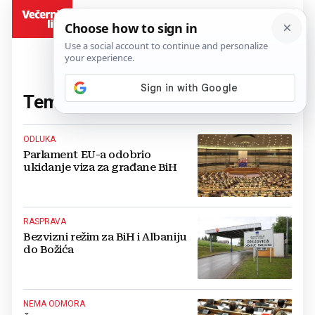
BiH
Tema:
vize
(66 članaka)
ODLUKA
Parlament EU-a odobrio
ukidanje viza za građane BiH
RASPRAVA
Bezvizni režim za BiH i Albaniju
do Božića
NEMA ODMORA