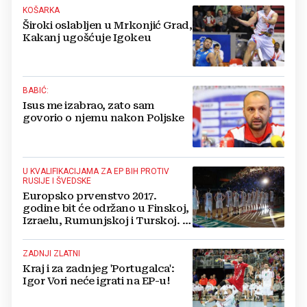
KOŠARKA
Široki oslabljen u Mrkonjić Grad,
Kakanj ugošćuje Igokeu
BABIĆ:
Isus me izabrao, zato sam
govorio o njemu nakon Poljske
U KVALIFIKACIJAMA ZA EP BIH PROTIV
RUSIJE I ŠVEDSKE
Europsko prvenstvo 2017.
godine bit će održano u Finskoj,
Izraelu, Rumunjskoj i Turskoj. U
BiH se nadaju novom nastupu
ZADNJI ZLATNI
Kraj i za zadnjeg 'Portugalca':
Igor Vori neće igrati na EP-u!