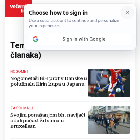
BiH
Tema:
Reprezentacija
(205
članaka)
NOGOMET
Nogometaši BiH protiv Danske u
polufinalu Kirin kupa u Japanu
ZA POHVALU
Svojim ponašanjem bh. navijači
odali počast žrtvama u
Bruxellesu