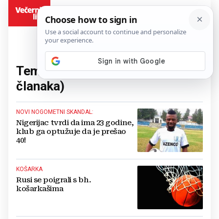
BiH
Tema:
Reprezentacija
(205
članaka)
NOVI NOGOMETNI SKANDAL:
Nigerijac tvrdi da ima 23 godine,
klub ga optužuje da je prešao
40!
KOŠARKA
Rusi se poigrali s bh.
košarkašima