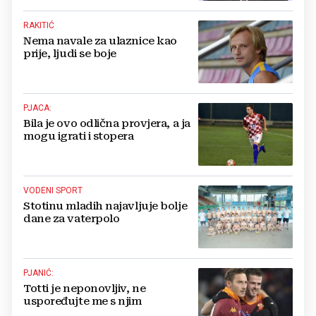
RAKITIĆ
Nema navale za ulaznice kao
prije, ljudi se boje
PJACA:
Bila je ovo odlična provjera, a ja
mogu igrati i stopera
VODENI SPORT
Stotinu mladih najavljuje bolje
dane za vaterpolo
PJANIĆ:
Totti je neponovljiv, ne
uspoređujte me s njim