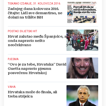
TISKANO IZDANJE, 31. KOLOVOZA 2016.
Zadnjeg dana kolovoza 2016.
čitajte: Lidl sve demantirao, ne
dolazi na tržište BiH
POSTAO SVJETSKI HIT
Hrvat zalutao među Španjolce, a
onda napravio nešto
neočekivano
PJESMA
“Ovo je za tebe, Hrvatska” David
Guetta napravio pjesmu
posvećenu Hrvatskoj
VAHA:
Hrvatska može do finala, ali
treba strijelca