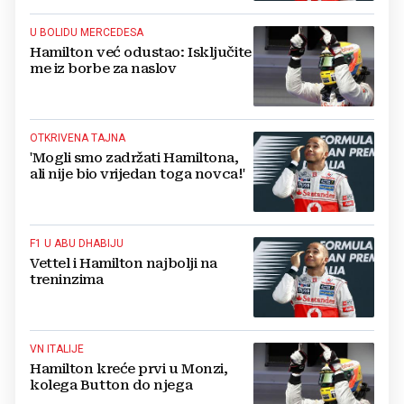
U BOLIDU MERCEDESA
Hamilton već odustao: Isključite
me iz borbe za naslov
OTKRIVENA TAJNA
'Mogli smo zadržati Hamiltona,
ali nije bio vrijedan toga novca!'
F1 U ABU DHABIJU
Vettel i Hamilton najbolji na
treninzima
VN ITALIJE
Hamilton kreće prvi u Monzi,
kolega Button do njega