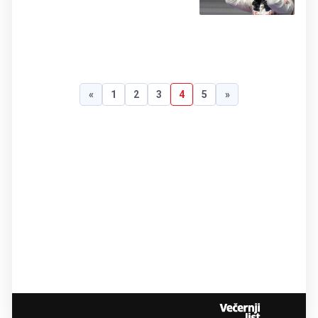
«
1
2
3
4
5
»