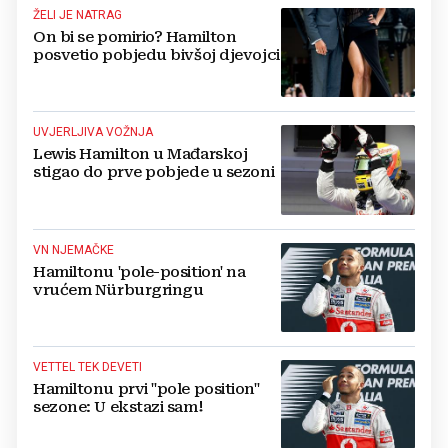
ŽELI JE NATRAG
On bi se pomirio? Hamilton
posvetio pobjedu bivšoj djevojci
UVJERLJIVA VOŽNJA
Lewis Hamilton u Mađarskoj
stigao do prve pobjede u sezoni
VN NJEMAČKE
Hamiltonu 'pole-position' na
vrućem Nürburgringu
VETTEL TEK DEVETI
Hamiltonu prvi "pole position"
sezone: U ekstazi sam!