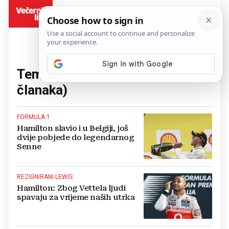
BiH
Tema:
Lewis Hamilton
(50
članaka)
FORMULA 1
Hamilton slavio i u Belgiji, još
dvije pobjede do legendarnog
Senne
REZIGNIRANI LEWIS
Hamilton: Zbog Vettela ljudi
spavaju za vrijeme naših utrka