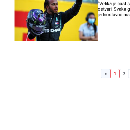
“Velika je čast
ostvari. Svake 
jednostavno nisa
budućnosti,” ka
«
1
2