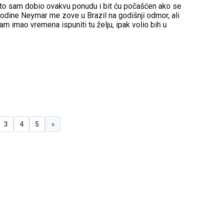
 što sam dobio ovakvu ponudu i bit ću počašćen ako se
godine Neymar me zove u Brazil na godišnji odmor, ali
m imao vremena ispuniti tu želju, ipak volio bih u
zao je Hamilton.
3
4
5
»