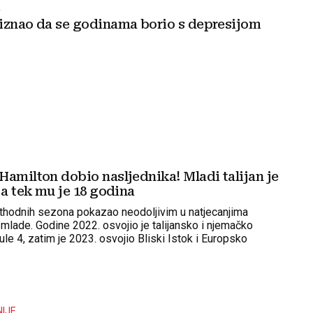
A
iznao da se godinama borio s depresijom
Hamilton dobio nasljednika! Mladi talijan je
 a tek mu je 18 godina
ethodnih sezona pokazao neodoljivim u natjecanjima
 mlade. Godine 2022. osvojio je talijansko i njemačko
le 4, zatim je 2023. osvojio Bliski Istok i Europsko
ule Regional
NIJE