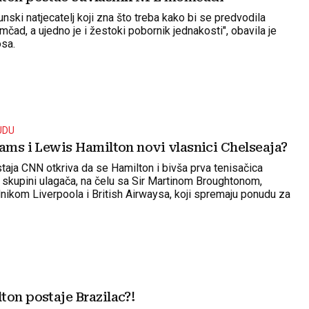
unski natjecatelj koji zna što treba kako bi se predvodila
ad, a ujedno je i žestoki pobornik jednakosti", obavila je
sa.
UDU
iams i Lewis Hamilton novi vlasnici Chelseaja?
taja CNN otkriva da se Hamilton i bivša prva tenisačica
li skupini ulagača, na čelu sa Sir Martinom Broughtonom,
nikom Liverpoola i British Airwaysa, koji spremaju ponudu za
avnog londonskog kluba
ton postaje Brazilac?!