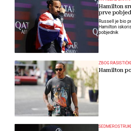
Hamilton sr
prve pobjed
Russell je bio p
Hamilton iskoris
pobjednik
ZBOG RASISTIČK
Hamilton po
SEDMEROSTRUKI