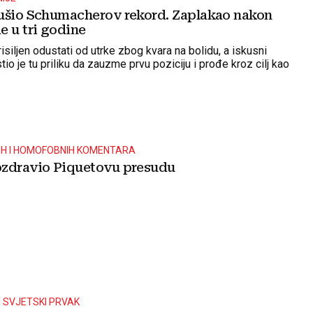
ušio Schumacherov rekord. Zaplakao nakon
e u tri godine
risiljen odustati od utrke zbog kvara na bolidu, a iskusni
tio je tu priliku da zauzme prvu poziciju i prođe kroz cilj kao
IH I HOMOFOBNIH KOMENTARA
zdravio Piquetovu presudu
 SVJETSKI PRVAK