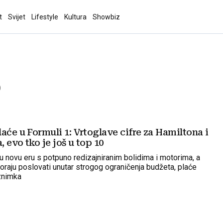
t
Svijet
Lifestyle
Kultura
Showbiz
)
aće u Formuli 1: Vrtoglave cifre za Hamiltona i
 evo tko je još u top 10
 u novu eru s potpuno redizajniranim bolidima i motorima, a
aju poslovati unutar strogog ograničenja budžeta, plaće
znimka