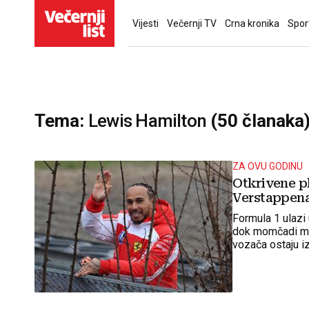
Vijesti
Večernji TV
Crna kronika
Spor
Tema:
Lewis Hamilton
(50 članaka
ZA OVU GODINU
Otkrivene pl
Verstappena,
Formula 1 ulazi
dok momčadi mor
vozača ostaju i