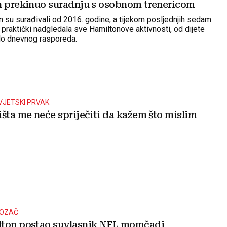
n prekinuo suradnju s osobnom trenericom
en su surađivali od 2016. godine, a tijekom posljednjih sedam
 praktički nadgledala sve Hamiltonove aktivnosti, od dijete
o dnevnog rasporeda.
VJETSKI PRVAK
išta me neće spriječiti da kažem što mislim
VOZAČ
lton postao suvlasnik NFL momčadi