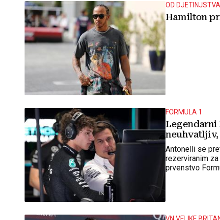
OD DJETINJSTV
Hamilton pr
FORMULA 1
Legendarni 
neuhvatljiv,
Antonelli se pr
rezerviranim za
prvenstvo Formu
prvenstvo Form
VN VELIKE BRITA