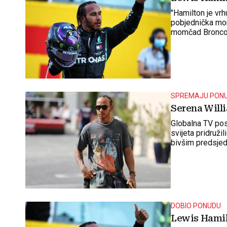
"Hamilton je vrh
pobjednička momč
momčad Bronco
SPREMAJU PON
Serena Will
Globalna TV pos
svijeta pridruži
bivšim predsjed
preuzimanje sl
DOBIO PONUDU
Lewis Hamil