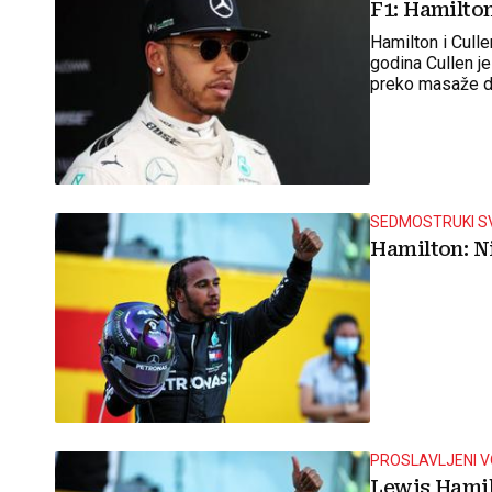
F1: Hamilto
Hamilton i Cull
godina Cullen je
preko masaže d
SEDMOSTRUKI S
Hamilton: N
PROSLAVLJENI 
Lewis Hami